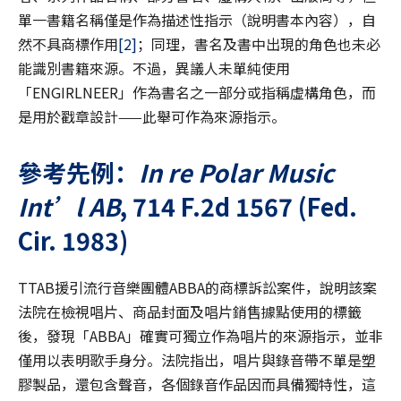
單一書籍名稱僅是作為描述性指示（說明書本內容），自
然不具商標作用
[2]
；同理，書名及書中出現的角色也未必
能識別書籍來源。不過，異議人未單純使用
「ENGIRLNEER」作為書名之一部分或指稱虛構角色，而
是用於戳章設計——此舉可作為來源指示。
參考先例：
In re Polar Music
Int’l AB
, 714 F.2d 1567 (Fed.
Cir. 1983)
TTAB援引流行音樂團體ABBA的商標訴訟案件，說明該案
法院在檢視唱片、商品封面及唱片銷售據點使用的標籤
後，發現「ABBA」確實可獨立作為唱片的來源指示，並非
僅用以表明歌手身分。法院指出，唱片與錄音帶不單是塑
膠製品，還包含聲音，各個錄音作品因而具備獨特性，這