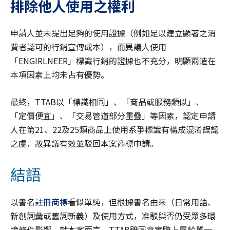
排除他人使用之權利
申請人並未提出足夠的使用證據（例如足以建立顯著之消
費者認可的行銷宣傳成本），而異議人使用
「ENGIRLNEER」標識行銷的證據也不充分，明顯兩造在
本項因素上均未占有優勢。
最終，TTAB以「標識相同」、「商品或服務類似」、
「定價便宜」、「交易管道部分重疊」等因素，認定申請
人在第21、22及25類商品上使用系爭標識有構成混淆誤認
之虞，故異議有效並駁回本案商標申請。
結語
以書名
註冊商標
看似單純，但根據書名由來（日常用語、
新創詞彙或舊詞新義）及使用方式，准駁與否仍受眾多環
境條件影響。就本案而言，TTAB雖同意實際上屬於單一