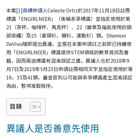
本案
[1]
商標申請
人Celeste Ortiz於2017年11月18日註冊
標識「ENGIRLNEER」（後稱系爭標識）並指定使用於第
21（茶杯、咖啡杯、馬克杯）、22（徽章及鑰匙使用的頸
部掛繩）及25（套頭衫、襯衫、運動衫）類。Shannon
DeVivo隨即提出異議，主張在本案申請日之前即已持續使
用「ENGIRLNEER」標識提供STEM領域的教育資訊及書
籍，因而兩造標識有混淆誤認之虞。異議人也於2018年9
月7日及2019年5月23日申請註冊相同文字並指定使用於第
16、35及41類，審查官則以可能與系爭標識產生混淆誤認
為由，暫停准駁程序。
目錄
異議人是否善意先使用