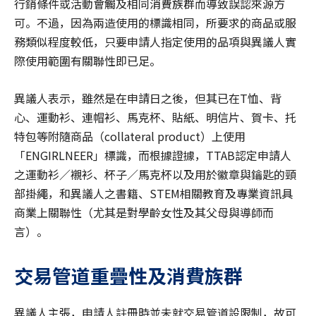
行銷條件或活動會觸及相同消費族群而導致誤認來源方
可。不過，因為兩造使用的標識相同，所要求的商品或服
務類似程度較低，只要申請人指定使用的品項與異議人實
際使用範圍有關聯性即已足。
異議人表示，雖然是在申請日之後，但其已在T恤、背
心、運動衫、連帽衫、馬克杯、貼紙、明信片、賀卡、托
特包等附隨商品（collateral product）上使用
「ENGIRLNEER」標識，而根據證據，TTAB認定申請人
之運動衫／襯衫、杯子／馬克杯以及用於徽章與鑰匙的頸
部掛繩，和異議人之書籍、STEM相關教育及專業資訊具
商業上關聯性（尤其是對學齡女性及其父母與導師而
言）。
交易管道重疊性及消費族群
異議人主張，申請人註冊時並未就交易管道設限制，故可