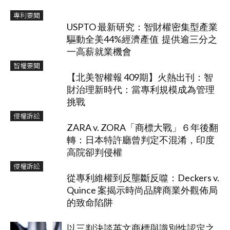
專利要聞
USPTO 最新研究：智財權密集型產業
驅動全美44%經濟產值 提供逾三分之
一高薪就業機會
智權要聞
【北美智權報 409期】火熱出刊：智
財治理新時代：當專利規模成為管理
挑戰
侵權訴訟
ZARA v. ZORA「商標大戰」６年後翻
轉：日本特許廳曾判定不混淆，印度
高院卻判侵權
侵權訴訟
從專利維權到反壟斷反噬：Deckers v.
Quince 案揭示時尚品牌商業外觀佈局
的致命陷阱
以三判決談英文商標與識別性認定之