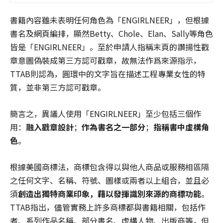
書籍內容雖未表明任何角色為「ENGIRLNEER」，但根據
書名及網頁編排，顯然Betty、Chole、Elan、Sally等角色
皆是「ENGIRLNEER」。至於申請人指稱末頁的讚揚性戳
章意圖偽裝成第三方認可戳章，故無法作爲來源指示，
TTAB則認為，圓環中的文字旨在描述工程專業女性的特
質，並非第三方認可戳章。
簡言之，異議人使用「ENGIRLNEER」至少包括三個作
用：
融入戳章設計
；
作為書名之一部分
；
指稱書中虛構角
色
。
根據美國商標法，商標包含得以與他人商品或服務相區隔
之任何文字、名稱、符號、圖樣或兩者以上組合，並且必
須
創造出獨特商業印象，藉以發揮識別來源的商標功能
。
TTAB指出，儘管實務上許多商標都與書籍相關，包括作
者、系列作品名稱、部分書名、虛構人物、出版商等，但