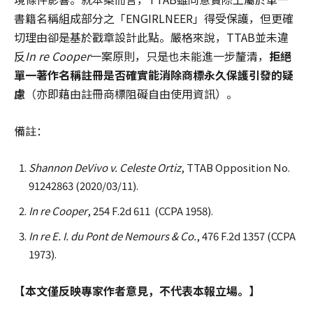
書籍名稱組成部分之「ENGIRLNEER」得受保護，但更確
切理由卻是基於戳章設計此點。嚴格來說，TTAB並未違
反
In re Cooper
一案原則，只是也未能進一步釐清，
拒絕
單一著作名稱註冊是否確實能消除商標永久保護引發的疑
慮
（亦即藉由註冊商標阻礙自由使用資訊）。
備註：
Shannon DeVivo v. Celeste Ortiz
, TTAB Opposition No.
91242863 (2020/03/11).
In re Cooper
, 254 F.2d 611 (CCPA 1958).
In re E. I. du Pont de Nemours & Co.
, 476 F.2d 1357 (CCPA
1973).
【本文僅反映專家作者意見，不代表本報立場。】