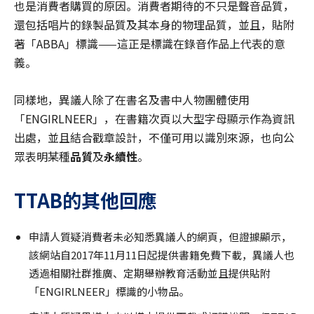
也是消費者購買的原因。消費者期待的不只是聲音品質，
還包括唱片的錄製品質及其本身的物理品質，並且，貼附
著「ABBA」標識——這正是標識在錄音作品上代表的意
義。
同樣地，異議人除了在書名及書中人物團體使用
「ENGIRLNEER」，在書籍次頁以大型字母顯示作為資訊
出處，並且結合戳章設計，不僅可用以識別來源，也向公
眾表明某種
品質
及
永續性
。
TTAB的其他回應
申請人質疑消費者未必知悉異議人的網頁，但證據顯示，
該網站自2017年11月11日起提供書籍免費下載，異議人也
透過相關社群推廣、定期舉辦教育活動並且提供貼附
「ENGIRLNEER」標識的小物品。