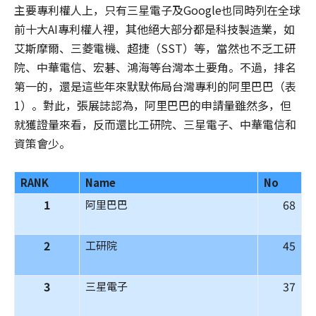
主要專利權人上，只有三星電子及Google也同時列在全球
前十大AI專利權人裡，其他絕大部分都是科技製造業，如
艾斯摩爾、三菱電機、超捷（SST）等，當然也不乏工研
院、中華電信、宏碁、鴻海等台灣本土要角。不過，排名
第一的，還是這些年來默默佈局台灣專利的阿里巴巴（表
1）。對此，張展誌認為，阿里巴巴的申請量雖然多，但
就獲證量來看，反而還比工研院、三星電子、中華電信和
資策會少。
RANK
Name
No
1
68
阿里巴巴
2
45
工研院
3
37
三星電子