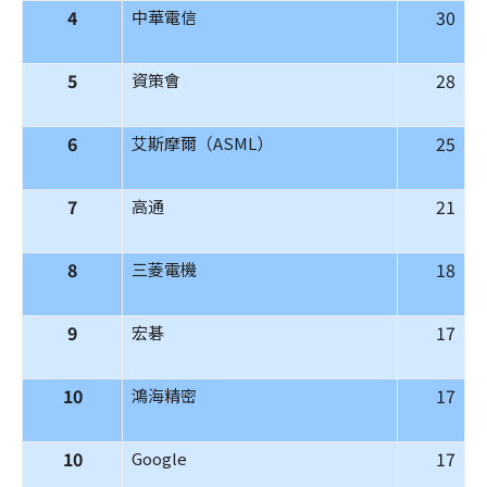
4
30
中華電信
5
28
資策會
6
25
艾斯摩爾（ASML）
7
21
高通
8
18
三菱電機
9
17
宏碁
10
17
鴻海精密
10
17
Google