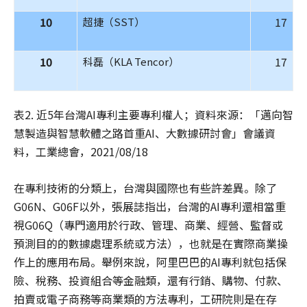
10
17
超捷（SST）
10
17
科磊（KLA Tencor）
表2. 近5年台灣AI專利主要專利權人；資料來源：「邁向智
慧製造與智慧軟體之路首重AI、大數據研討會」會議資
料，工業總會，2021/08/18
在專利技術的分類上，台灣與國際也有些許差異。除了
G06N、G06F以外，張展誌指出，台灣的AI專利還相當重
視G06Q（專門適用於行政、管理、商業、經營、監督或
預測目的的數據處理系統或方法），也就是在實際商業操
作上的應用布局。舉例來說，阿里巴巴的AI專利就包括保
險、稅務、投資組合等金融類，還有行銷、購物、付款、
拍賣或電子商務等商業類的方法專利，工研院則是在存