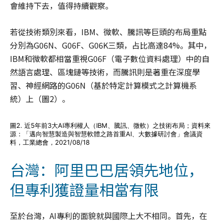
會維持下去，值得持續觀察。
若從技術類別來看，IBM、微軟、騰訊等巨頭的布局重點
分別為G06N、G06F、G06K三類，占比高達84%。其中，
IBM和微軟都相當重視G06F（電子數位資料處理）中的自
然語言處理、區塊鏈等技術，而騰訊則是著重在深度學
習、神經網路的G06N（基於特定計算模式之計算機系
統）上（圖2）。
圖2. 近5年前3大AI專利權人（IBM、騰訊、微軟）之技術布局；資料來
源：「邁向智慧製造與智慧軟體之路首重AI、大數據研討會」會議資
料，工業總會，2021/08/18
台灣：阿里巴巴居領先地位，
但專利獲證量相當有限
至於台灣，AI專利的面貌就與國際上大不相同。首先，在