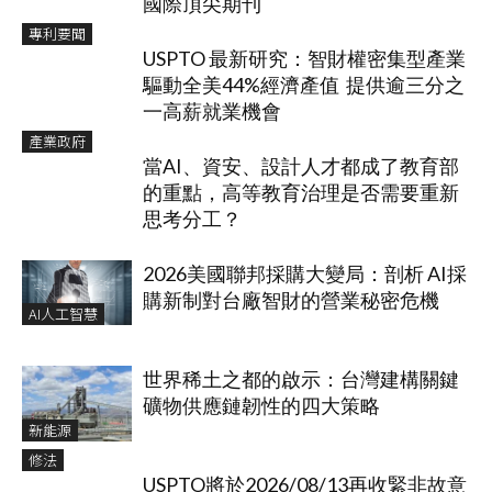
國際頂尖期刊
專利要聞
USPTO 最新研究：智財權密集型產業
驅動全美44%經濟產值 提供逾三分之
一高薪就業機會
產業政府
當AI、資安、設計人才都成了教育部
的重點，高等教育治理是否需要重新
思考分工？
2026美國聯邦採購大變局：剖析 AI採
購新制對台廠智財的營業秘密危機
AI人工智慧
世界稀土之都的啟示：台灣建構關鍵
礦物供應鏈韌性的四大策略
新能源
修法
USPTO將於2026/08/13再收緊非故意