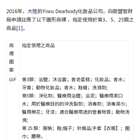
2016年，
大陸
的Yiwu Dearbody化妝品公司，向歐盟智財
局申請註冊了以下圖形商標 ，指定使用於第3、5、25類之
商品
[1]
。
商
指定使用之商品
標
圖
案
GIF
第3類：浴鹽；沐浴露；香皂蛋糕；化妝品；香水；
牙膏；動物化妝品；香水；鞋蠟；洗滌劑;
第5類：淨化劑；醫療用浴鹽；浴泥；醫療用漱口
水；用於醫療目的的沖洗製劑；消毒劑；消毒濕巾；
醫用棉花；牙漆；適合醫療用途的營養物質；動物洗
滌;
第 25 類：服裝；鞋;帽子；針織品;手套【衣服】；圍
巾；腰帶。