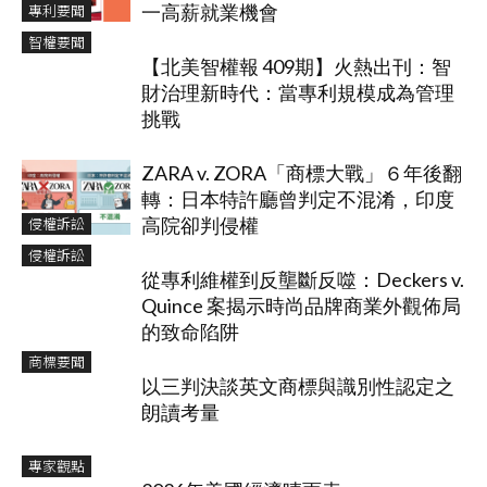
專利要聞
一高薪就業機會
智權要聞
【北美智權報 409期】火熱出刊：智
財治理新時代：當專利規模成為管理
挑戰
ZARA v. ZORA「商標大戰」６年後翻
轉：日本特許廳曾判定不混淆，印度
侵權訴訟
高院卻判侵權
侵權訴訟
從專利維權到反壟斷反噬：Deckers v.
Quince 案揭示時尚品牌商業外觀佈局
的致命陷阱
商標要聞
以三判決談英文商標與識別性認定之
朗讀考量
專家觀點