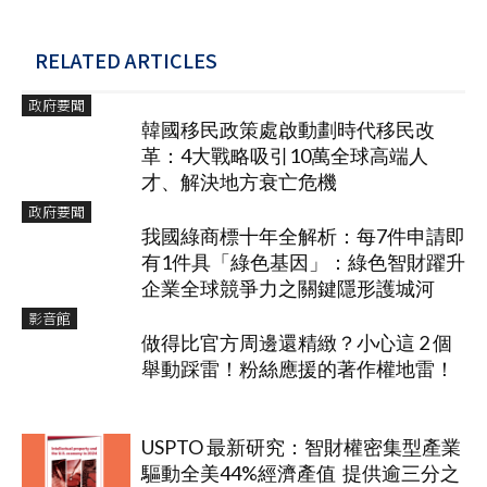
RELATED ARTICLES
政府要聞
韓國移民政策處啟動劃時代移民改
革：4大戰略吸引10萬全球高端人
才、解決地方衰亡危機
政府要聞
我國綠商標十年全解析：每7件申請即
有1件具「綠色基因」：綠色智財躍升
企業全球競爭力之關鍵隱形護城河
影音館
做得比官方周邊還精緻？小心這 2 個
舉動踩雷！粉絲應援的著作權地雷！
USPTO 最新研究：智財權密集型產業
驅動全美44%經濟產值 提供逾三分之