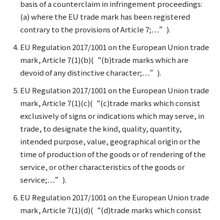
basis of a counterclaim in infringement proceedings:
(a) where the EU trade mark has been registered
contrary to the provisions of Article 7;…”).
EU Regulation 2017/1001 on the European Union trade
mark, Article 7(1)(b)(“(b)trade marks which are
devoid of any distinctive character;…”).
EU Regulation 2017/1001 on the European Union trade
mark, Article 7(1)(c)(“(c)trade marks which consist
exclusively of signs or indications which may serve, in
trade, to designate the kind, quality, quantity,
intended purpose, value, geographical origin or the
time of production of the goods or of rendering of the
service, or other characteristics of the goods or
service;…”).
EU Regulation 2017/1001 on the European Union trade
mark, Article 7(1)(d)(“(d)trade marks which consist