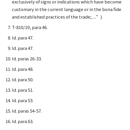
exclusively of signs or indications which have become
customary in the current language or in the bona fide
and established practices of the trade;…”).
T-810/19, para 46.
Id. para 47.
Id. para 47.
Id. paras 26-33.
Id. para 48.
Id. para 50.
Id. para 51.
Id. para 53.
Id. paras 54-57.
Id. para 63.