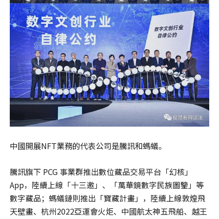
中國開展NFT業務的代表公司是騰訊和螞蟻。
騰訊旗下 PCG 事業群推出數位藏品交易平台「幻核」
App，陸續上線「十三邀」、「萬華鏡數字民族圖鑒」等
數字藏品；螞蟻鏈則推出「寶藏計畫」，陸續上線敦煌飛
天壁畫、杭州2022亞運會火炬、中國航太神五飛船、越王