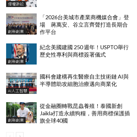
侵權訴訟
「2026台美城市產業商機媒合會」登
場 蔣萬安、谷立言齊聲打造長期合
創新創業
作平台
紀念美國建國 250 週年！USPTO舉行
歷史性專利與商標簽署儀式
創新創業
國科會建構再生醫療自主技術鏈 AI與
半導體助攻細胞治療邁向商業化
AI人工智慧
從金融圈轉戰昆蟲養殖！泰國新創
Jaikla打造永續狗糧，善用商標保護插
創新創業
旗全球40國