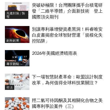
突破矽極限！台灣團隊攜手台積電研
發「二維半導體」介面新技術 登上
先進封裝 / 製
程
國際頂尖期刊
別讓專利暴增變資產黑洞！科睿唯安
白皮書揭密全球智財營運「規模化失
創新創業
控陷阱」
2026年美國經濟晴雨表
專家觀點
下一場智慧財產革命：歐盟設計制度
改革，為何值得全球科技業關注？
修法
羥二氫可待因酮及其相關化合物之美
國專利爭訟案件（三）