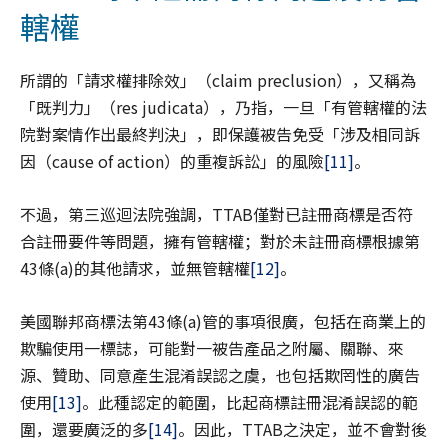
轄權
所謂的「請求權排除效」（claim preclusion），又稱為
「既判力」（res judicata），乃指，一旦「有管轄權的法
院對案情作出最終判決」，即保護被告免受「涉及相同訴
因（cause of action）的重複訴訟」的風險
[11]
。
不過，第三巡迴法院強調，TTAB僅對已註冊商標是否符
合註冊要件等問題，擁有管轄權；對於未註冊商標根據第
43條(a)的其他請求，並無管轄權
[12]
。
美國聯邦商標法第43條(a)管的事項很廣，包括在商業上的
欺騙使用一標誌，可能對一被告產品之附屬、關聯、來
源、贊助、同意產生混淆誤認之虞，也包括欺罔性的廣告
使用
[13]
。此種認定的範圍，比起商標註冊混淆誤認的範
圍，還要廣泛的多
[14]
。因此，TTAB之決定，並不會對後