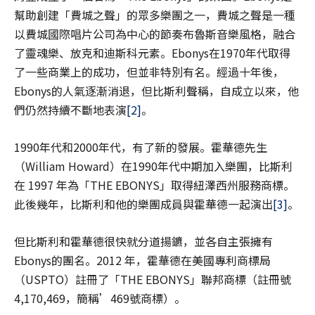
幫助創建「費城之聲」的眾多樂團之一，費城之聲是一種
以費城國際唱片公司為中心的節奏布魯斯音樂風格，融合
了靈魂樂、放克和迪斯科元素。Ebonys在1970年代取得
了一些商業上的成功，但並非特別有名。經過十年後，
Ebonys的人氣逐漸消退，但比斯利聲稱，自成立以來，他
們仍然持續不斷地表演
[2]
。
1990年代和2000年代，有了新的發展。霍華德先生
（William Howard）在1990年代中期加入樂團，比斯利
在 1997 年為「THE EBONYS」取得紐澤西州服務商標。
此後幾年，比斯利和他的樂團成員與霍華德一起演出
[3]
。
但比斯利和霍華德很快就分道揚鑣，並各自主張擁有
Ebonys的團名。2012 年，霍華德在美國專利商標局
（USPTO）註冊了「THE EBONYS」聯邦商標（註冊號
4,170,469，簡稱’469號商標）。