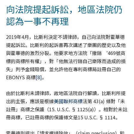
向法院提起訴訟，地區法院仍
認為一事不再理
2019年4月，比斯利決定不請律師，自己向法院對霍華德
提起訴訟。比斯利的起訴書再次講述了樂團的歷史以及他
與霍華德的激烈分裂。他要求地方法院「撤銷 ‘469號商
標的商標所有權」，對「他無法行銷自己樂隊而造成的損
失」判予金錢賠償，並允許他在專利商標局註冊自己的
EBONYS 商標
[8]
。
由於比斯利未請律師，故地區法院自行解讀，比斯利所提
出的主張，應該是根據
美國聯邦商標
法第 43(a) 條對「未
註冊」商標之保護（15. U.S.C. § 1125(a)）。相對於未註
冊商標，已註冊商標的保護條文是15 U.S.C. § 1114。
霍華德則提出「請求權排除效」（claim preclusion）和