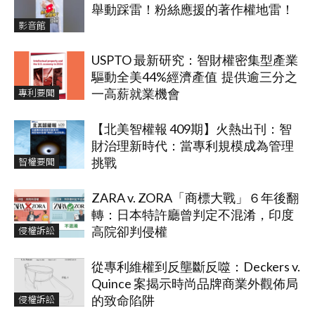
舉動踩雷！粉絲應援的著作權地雷！
影音館
USPTO 最新研究：智財權密集型產業
驅動全美44%經濟產值 提供逾三分之
專利要聞
一高薪就業機會
【北美智權報 409期】火熱出刊：智
財治理新時代：當專利規模成為管理
智權要聞
挑戰
ZARA v. ZORA「商標大戰」６年後翻
轉：日本特許廳曾判定不混淆，印度
侵權訴訟
高院卻判侵權
從專利維權到反壟斷反噬：Deckers v.
Quince 案揭示時尚品牌商業外觀佈局
侵權訴訟
的致命陷阱