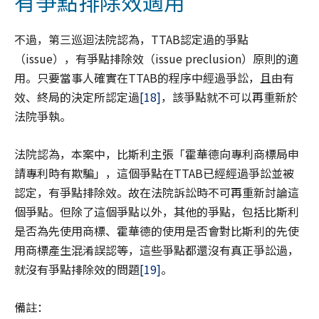
有爭點排除效適用
不過，第三巡迴法院認為，TTAB認定過的爭點
（issue），有爭點排除效（issue preclusion）原則的適
用。只要當事人確實在TTAB的程序中經過爭訟，且由有
效、終局的決定所認定過
[18]
，該爭點就不可以再重新於
法院爭執。
法院認為，本案中，比斯利主張「霍華德向專利商標局申
請專利時有欺騙」，這個爭點在TTAB已經經過爭訟並被
認定，有爭點排除效。故在法院訴訟時不可再重新討論這
個爭點。但除了這個爭點以外，其他的爭點，包括比斯利
是否為先使用商標、霍華德的使用是否會對比斯利的先使
用商標產生混淆誤認等，這些爭點都還沒有真正爭訟過，
就沒有爭點排除效的問題
[19]
。
備註：