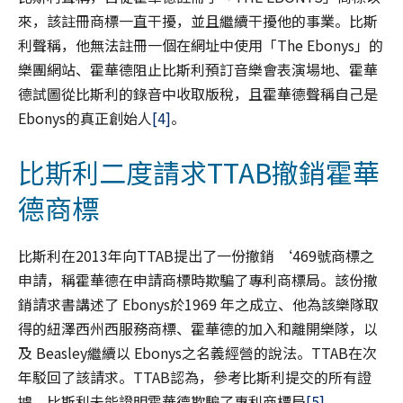
來，該註冊商標一直干擾，並且繼續干擾他的事業。比斯
利聲稱，他無法註冊一個在網址中使用「The Ebonys」的
樂團網站、霍華德阻止比斯利預訂音樂會表演場地、霍華
德試圖從比斯利的錄音中收取版稅，且霍華德聲稱自己是
Ebonys的真正創始人
[4]
。
比斯利二度請求TTAB撤銷霍華
德商標
比斯利在2013年向TTAB提出了一份撤銷 ‘469號商標之
申請，稱霍華德在申請商標時欺騙了專利商標局。該份撤
銷請求書講述了 Ebonys於1969 年之成立、他為該樂隊取
得的紐澤西州西服務商標、霍華德的加入和離開樂隊，以
及 Beasley繼續以 Ebonys之名義經營的說法。TTAB在次
年駁回了該請求。TTAB認為，參考比斯利提交的所有證
據，比斯利未能證明霍華德欺騙了專利商標局
[5]
。