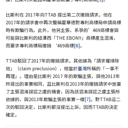
比斯利在 2017年向TTAB 提出第二次撤銷請求。他在
2017年的請求書中再次聲稱霍華德對專利商標局申請商標
時有欺騙行為。此外，他另主張，系爭的’469商標會與
可能與比斯利的紐澤西「THE EBONY」商標產生混淆，
而要求專利商標局撤銷 ‘469商標
[6]
。
TTAB駁回了2017年的撤銷請求。其依據為「請求權排除
效」（claim preclusion），相當於
臺灣
所稱的「一事不
再理」。理由是比斯利 2017 年的欺騙主張，與他2013年
所提出的事實相同，且比斯利在2013年的撤銷請求中放棄
了主張混淆誤認之虞的機會，因為該混淆誤認之虞主張所
依據的，與2013年欺騙主張的事實一樣
[7]
。對TTAB這二
次的駁回決定，比斯利都沒提出上訴，因而TTAB的決定
確定。