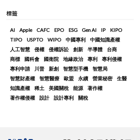
標籤
AI
Apple
CAFC
EPO
ESG
Gen AI
IP
KIPO
TIPO
USPTO
WIPO
中國專利
中國知識產權
人工智慧
侵權
侵權訴訟
創新
半導體
台商
商標
國科會
國衛院
地緣政治
專利
專利侵權
專利申請
川普
新創
智慧型手機
智慧局
智慧財產權
智慧醫療
歐盟
永續
營業秘密
生醫
知識產權
稀土
美國關稅
能源
著作權
著作權侵權
設計
設計專利
關稅