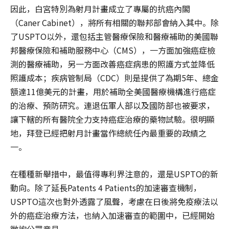
因此，白宮特別為射月計畫成立了專屬的抗癌內閣
（Caner Cabinet），將所有相關的聯邦部會納入其中。除
了USPTO以外，還包括主管醫療保險和醫療補助的美國聯
邦醫療保險和補助服務中心（CMS），一方面加強癌症檢
測的醫療補助，另一方面改善癌症病患的照護方式並降低
照護成本；疾病管制局（CDC）則是提供了為期5年、總金
額達11億美元的計畫，用於補助全美國醫療機構進行癌症
的治療、預防研究。連退伍軍人部以及國防部也被要求，
讓下轄的所有醫院全力支持癌症治療的藥物試驗。很明顯
地，拜登已經把射月計畫當作總統任內最重要的政績之
一。
在種種新舉措中，最值得專利界注意的，還是USPTO的新
動向。除了延長Patents 4 Patients的加速審查機制，
USPTO這次也對外透露了風聲，考慮在日後將免疫療法以
外的癌症治療方法，也納入加速審查的範圍中，已經開始