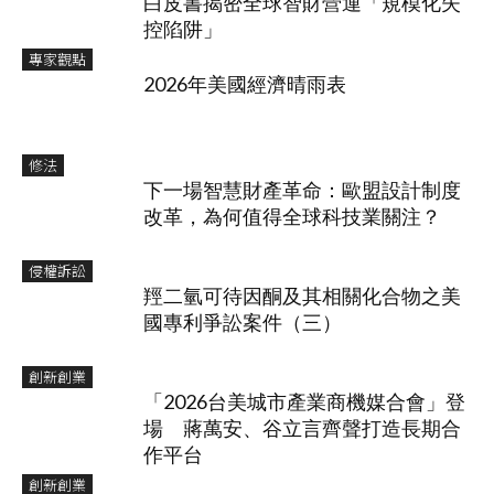
白皮書揭密全球智財營運「規模化失
控陷阱」
專家觀點
2026年美國經濟晴雨表
修法
下一場智慧財產革命：歐盟設計制度
改革，為何值得全球科技業關注？
侵權訴訟
羥二氫可待因酮及其相關化合物之美
國專利爭訟案件（三）
創新創業
「2026台美城市產業商機媒合會」登
場 蔣萬安、谷立言齊聲打造長期合
作平台
創新創業