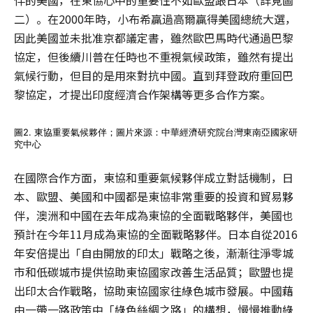
伴的美國，在東協心中的重要性不如歐盟跟日本（詳見圖
二）。在2000年時，小布希贏過高爾贏得美國總統大選，
因此美國並未批准京都議定書，雖然歐巴馬時代通過巴黎
協定，但後續川普在任時也不重視氣候政策，雖然有提出
氣候行動，但目的是用來對抗中國。直到拜登政府重回巴
黎協定，才提出印度經濟合作架構等更多合作方案。
圖2. 東協重要氣候夥伴；圖片來源：中華經濟研究院台灣東南亞國家研
究中心
在國際合作方面，東協和重要氣候夥伴成立對話機制，日
本、歐盟、美國和中國都是東協非常重要的投資和貿易夥
伴，澳洲和中國在去年成為東協的全面戰略夥伴，美國也
預計在今年11月成為東協的全面戰略夥伴。日本自從2016
年安倍提出「自由開放的印太」戰略之後，漸漸往淨零城
市和低碳城市提供協助東協國家改善生活品質；歐盟也提
出印太合作戰略，協助東協國家往綠色城市發展。中國藉
由一帶一路政策中「綠色絲綢之路」的構想，慢慢推動綠