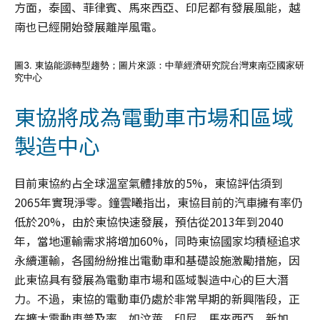
方面，泰國、菲律賓、馬來西亞、印尼都有發展風能，越
南也已經開始發展離岸風電。
圖3. 東協能源轉型趨勢；圖片來源：中華經濟研究院台灣東南亞國家研
究中心
東協將成為電動車市場和區域
製造中心
目前東協約占全球溫室氣體排放的5%，東協評估須到
2065年實現淨零。鐘雲曦指出，東協目前的汽車擁有率仍
低於20%，由於東協快速發展，預估從2013年到2040
年，當地運輸需求將增加60%，同時東協國家均積極追求
永續運輸，各國紛紛推出電動車和基礎設施激勵措施，因
此東協具有發展為電動車市場和區域製造中心的巨大潛
力。不過，東協的電動車仍處於非常早期的新興階段，正
在擴大電動車普及率，如汶萊、印尼、馬來西亞、新加