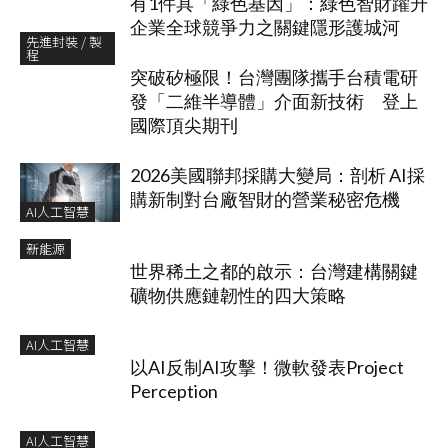
有1件具「綠色基因」：綠色智財躍升
企業全球競爭力之關鍵隱形護城河
先進封裝 / 製
程
突破矽極限！台灣團隊攜手台積電研
發「二維半導體」介面新技術 登上
國際頂尖期刊
2026美國聯邦採購大變局：剖析 AI採
購新制對台廠智財的營業秘密危機
AI人工智慧
新能源
世界稀土之都的啟示：台灣建構關鍵
礦物供應鏈韌性的四大策略
AI人工智慧
以AI反制AI攻擊！微軟發表Project
Perception
AI人工智慧