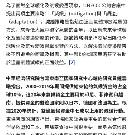
為了面對全球暖化及氣候變遷現象，UNFCCC公約會議中
提出兩項主要策略：「減緩」(mitigation)與「調適」
（adaptation）。
減緩策略
是指藉由溫室氣體排放減量的
方式，來降低大氣中溫室氣體的含量，以因應未來全球暖
化及氣候變遷衝擊的代價。
調適策略
則是指發展出降低全
球暖化及氣候變遷衝擊影響的方法，以解決氣候變遷所帶
來不可避免的衝擊及損傷，其中部份的調適策略甚至有助
於溫室氣體減緩的正面效益。
[2]
中華經濟研究院台灣東南亞國家研究中心輔佐研究員鐘雲
曦指出，2000~2019
年期間提供給東協的氣候資金約占全
球10%
，這20
年來氣候資金主要用於印尼、菲律賓和越
南，提供資金的雙邊國家則以日本、德國和法國為主。根
據2020
年統計，雙邊氣候資金中七成以上用於減緩行動。
東協智庫的調查指出，東協國家認為最重要的氣候合作夥
伴是歐盟和日本、柬埔寨覺得中國很重要，而身為氣候夥