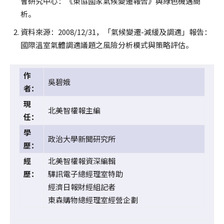
會研究中心：《東協國家氣候變遷報告》與綠色機遇簡
析。
資料來源：2008/12/31，「氣候變遷-減緩及調適」報告：
國際溫室氣體調適議題之風險分析模式與策略評估。
作
吳碧娥
者：
現
北美智權報主編
任：
學
政治大學新聞研究所
歷：
經
北美智權報資深編輯
歷：
驊訊電子總經理室特助
經濟日報財經組記者
東森購物總經理室經營企劃