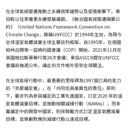
在全球氣候變遷推動之永續政策趨勢以及疫情衝擊下，東
協較以往更著重永續發展議題。《聯合國氣候變遷綱要公
約》（United Nations Framework Convention on
Climate Change，簡稱UNFCCC）於1994年生效，為現今
全球溫室氣體減量全球主要談判框架。自1995年，在德國
柏林召開第一屆締約國會議（COP）開始，2021年11月在
英國格拉斯哥舉行第26次會議；東協ASCCR趕在UNFCCC
會議前幾週公布，讓此份文件格外受到全球關注。
在全球氣候行動中，最重要的里程碑為1997簽訂具約束力
的「京都議定書」，在「共同但具差異性的責任」原則
下，要求列為參與議定的工業先進國家，訂定2020 年的溫
室氣體減量目標，並推動相關減緩行動（NAMAs）；而非
屬議定中的開發中國家，則採鼓勵方式訂定溫室氣體減量
目標，並規劃對應的減緩行動以達成目標。