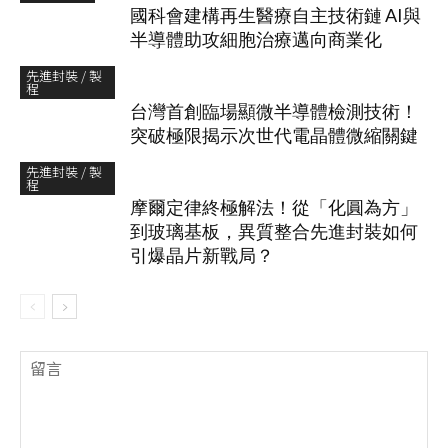
國科會建構再生醫療自主技術鏈 AI與
半導體助攻細胞治療邁向商業化
先進封裝 / 製
程
台灣首創臨場顯微半導體檢測技術！
突破極限揭示次世代電晶體微縮關鍵
先進封裝 / 製
程
摩爾定律終極解法！從「化圓為方」
到玻璃基板，異質整合先進封裝如何
引爆晶片新戰局？