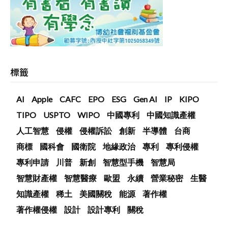
標籤
AI
Apple
CAFC
EPO
ESG
Gen AI
IP
KIPO
TIPO
USPTO
WIPO
中國專利
中國知識產權
人工智慧
侵權
侵權訴訟
創新
半導體
台商
商標
國科會
國衛院
地緣政治
專利
專利侵權
專利申請
川普
新創
智慧型手機
智慧局
智慧財產權
智慧醫療
歐盟
永續
營業秘密
生醫
知識產權
稀土
美國關稅
能源
著作權
著作權侵權
設計
設計專利
關稅