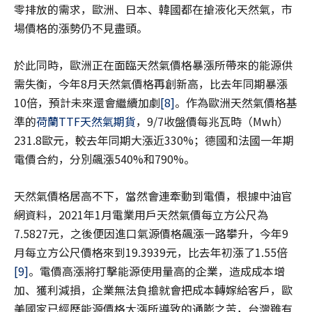
零排放的需求，歐洲、日本、韓國都在搶液化天然氣，市
場價格的漲勢仍不見盡頭。
於此同時，歐洲正在面臨天然氣價格暴漲所帶來的能源供
需失衡，今年8月天然氣價格再創新高，比去年同期暴漲
10倍，預計未來還會繼續加劇
[8]
。作為歐洲天然氣價格基
準的
荷蘭TTF天然氣期貨
，9/7收盤價每兆瓦時（Mwh）
231.8歐元，較去年同期大漲近330%；德國和法國一年期
電價合約，分別飆漲540%和790%。
天然氣價格居高不下，當然會連牽動到電價，根據中油官
網資料，2021年1月電業用戶天然氣價每立方公尺為
7.5827元，之後便因進口氣源價格飆漲一路攀升，今年9
月每立方公尺價格來到19.3939元，比去年初漲了1.55倍
[9]
。電價高漲將打擊能源使用量高的企業，造成成本增
加、獲利減損，企業無法負擔就會把成本轉嫁給客戶，歐
美國家已經歷能源價格大漲所導致的通膨之苦，台灣雖有