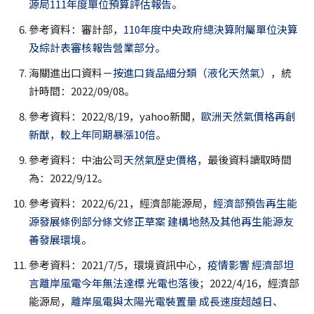
源局111年度單位預算評估報告
。
參考資料：審計部，
110年度中央政府總決算附屬單位決算
及綜計表審核報告營業部分
。
海關進出口資料－
按進口貨品細分類（液化天然氣）
，統
計時間：2022/09/08。
參考資料：2022/8/19，yahoo新聞，
歐洲天然氣價格再創
新猷，較上年同期暴漲10倍
。
參考資料：中油公司
天然氣歷史價格
，最後資料讀取時間
為：2022/9/12。
參考資料：2022/6/21，經濟部能源局，
經濟部預告再生能
源發展條例部分條文修正草案 建構地熱及其他再生能源友
善發展環境
。
參考資料：2021/7/5，環境資訊中心，
疫情影響 經濟部坦
言離岸風電今年無法達標 光電也落後
；2022/4/16，經濟部
能源局，
離岸風電與太陽光電裝置量 成長速度超越日、