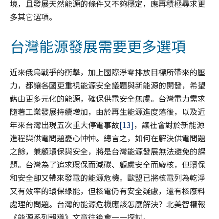
境，且發展天然能源的條件又不夠穩定，應再積極尋求更
多其它選項。
台灣能源發展需要更多選項
近來俄烏戰爭的衝擊，加上國際淨零排放目標所帶來的壓
力，都讓各國更重視能源安全議題與新能源的開發，希望
藉由更多元化的能源，確保供電安全無虞。台灣電力需求
隨著工業發展持續增加，由於再生能源進度落後，以及近
年來台灣出現五次重大停電事故
[13]
，讓社會對於新能源
進程與供電問題憂心忡忡。總言之，如何在解決供電問題
之餘，兼顧環保與安全，將是台灣能源發展無法避免的課
題。台灣為了追求環保而減碳、顧慮安全而廢核，但環保
和安全卻又帶來發電的能源危機。歐盟已將核電列為乾淨
又有效率的環保綠能，但核電仍有安全疑慮，還有核廢料
處理的問題。台灣的能源危機應該怎麼解決？北美智權報
《能源系列報導》文章往後會一一探討。