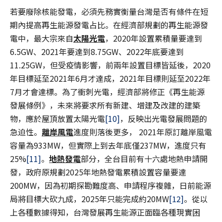
若要廢除核能發電，必須先務實衡量台灣是否有條件在短
期內提高再生能源發電占比。在經濟部規劃的再生能源發
電中，最大宗來自
太陽光電
，2020年設置累積量要達到
6.5GW、2021年要達到8.75GW、2022年底要達到
11.25GW，但受疫情影響，前兩年設置目標皆延後，2020
年目標延至2021年6月才達成，2021年目標則延至2022年
7月才會達標。為了衝刺光電，經濟部將修正《再生能源
發展條例》，未來將要求所有新建、增建及改建的建築
物，應於屋頂放置太陽光電
[10]
，反映出光電發展問題的
急迫性。
離岸風電
進度則落後更多， 2021年原訂離岸風電
容量為933MW，但實際上到去年底僅237MW，進度只有
25%
[11]
。
地熱發電
部分，全台目前有十六處地熱申請開
發，政府原規劃2025年地熱發電累積設置容量要達
200MW，因為初期探勘難度高、申請程序複雜，日前能源
局將目標大砍九成，2025年只能完成約20MW
[12]
。從以
上各種數據得知，台灣發展再生能源正面臨各種現實困