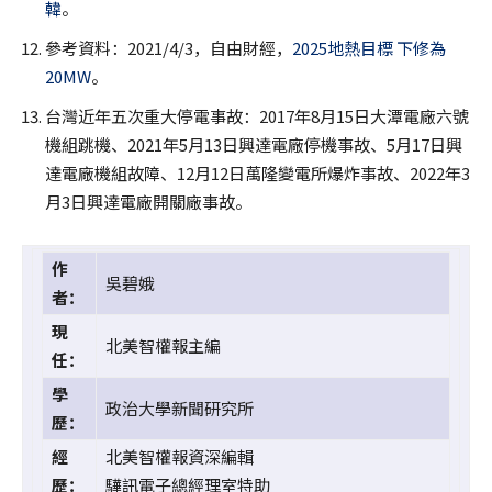
韓
。
參考資料：2021/4/3，自由財經，
2025地熱目標 下修為
20MW
。
台灣近年五次重大停電事故：2017年8月15日大潭電廠六號
機組跳機、2021年5月13日興達電廠停機事故、5月17日興
達電廠機組故障、12月12日萬隆變電所爆炸事故、2022年3
月3日興達電廠開關廠事故。
作
吳碧娥
者：
現
北美智權報主編
任：
學
政治大學新聞研究所
歷：
經
北美智權報資深編輯
歷：
驊訊電子總經理室特助