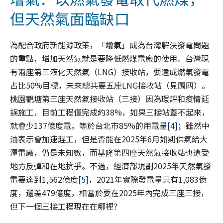
但天然氣面臨缺口
為配合政府新能源政策，「
增氣
」成為台灣解決發電問題
的重點，增加天然氣就是要降低燃煤電廠的使用。台灣現
有兩座第三液化天然氣（LNG）接收站，要達成燃氣發電
占比50%目標，未來總共要五座LNG接收站（見圖四）。
桃園觀塘第三座天然氣接收站（三接）因為環評和疫情延
誤施工，目前工程僅完成約38%，如果三接站蓋不起來，
就會少137億度電，等於台北市85%的用電量
[4]
；雖然中
油表示會加速趕工，但是否能在2025年6月如期供氣給大
潭電廠，仍是未知數，而基隆第四座天然氣接收站也遭受
地方反彈和在地抗爭。不過，經濟部規劃2025年天然氣發
電要達到1,562億度
[5]
，2021年實際發電量只有1,083億
度，還差479億度，相當於要在2025年內完成三座三接，
但下一個三接工程現在在哪裡？