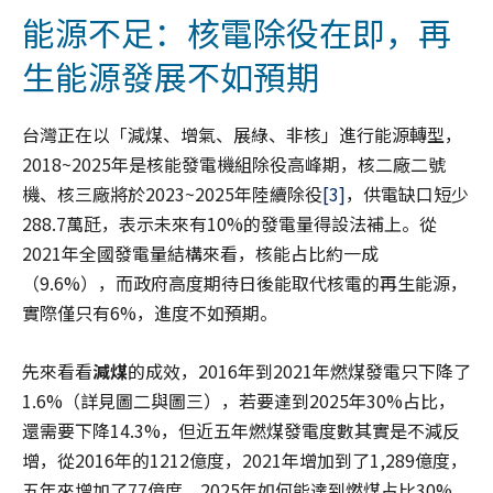
能源不足：核電除役在即，再
生能源發展不如預期
台灣正在以「減煤、增氣、展綠、非核」進行能源轉型，
2018~2025年是核能發電機組除役高峰期，核二廠二號
機、核三廠將於2023~2025年陸續除役
[3]
，供電缺口短少
288.7萬瓩，表示未來有10%的發電量得設法補上。從
2021年全國發電量結構來看，核能占比約一成
（9.6%），而政府高度期待日後能取代核電的再生能源，
實際僅只有6%，進度不如預期。
先來看看
減煤
的成效，2016年到2021年燃煤發電只下降了
1.6%（詳見圖二與圖三），若要達到2025年30%占比，
還需要下降14.3%，但近五年燃煤發電度數其實是不減反
增，從2016年的1212億度，2021年增加到了1,289億度，
五年來增加了77億度，2025年如何能達到燃煤占比30%