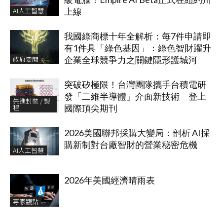
AI人工智慧
上線
我國綠商標十年全解析：每7件申請即
有1件具「綠色基因」：綠色智財躍升
政府要聞
企業全球競爭力之關鍵隱形護城河
突破矽極限！台灣團隊攜手台積電研
發「二維半導體」介面新技術 登上
先進封裝 / 製
程
國際頂尖期刊
2026美國聯邦採購大變局：剖析 AI採
購新制對台廠智財的營業秘密危機
AI人工智慧
2026年美國經濟晴雨表
專家觀點