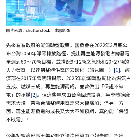
圖片來源 : shutterstock、達志影像
先來看看政府的能源轉型政策。國發會在2022年3月底公
布台灣2050年淨零排放路徑，提出再生能源發電占總發電
量達到60～70%目標，並搭配9~12%之氫能和20~27%的
火力發電，以達到整體供電的去碳化（請見圖一）
[1]
。經
濟部在2017年曾明確揭示，2025年能源轉型配比為燃氣占
五成、燃煤三成、再生能源兩成，並曾做出「保證不缺
電」的承諾
[2]
。但這些年來由台商回流投資、半導體擴廠
需求大增，帶動台灣整體用電需求大幅增加；但另一方
面，再生能源發電的成長又大大不如預期，真的能「保證
不缺電」？
今年初經濟部長王美花赴立法院預算中心報告時，指出