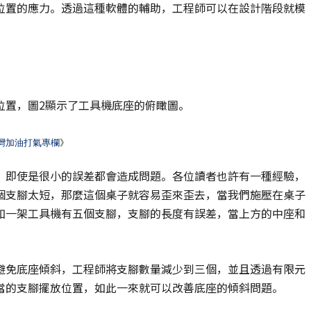
位置的應力。透過這種軟體的輔助，工程師可以在設計階段就模
位置，圖2顯示了工具機底座的俯瞰圖。
灣加油打氣專欄
》
，即使是很小的誤差都會造成問題。各位讀者也許有一種經驗，
個支腳太短，那麼這個桌子就容易歪來歪去，當我們施壓在桌子
如一架工具機有五個支腳，支腳的長度有誤差，當上方的中座和
避免底座傾斜，工程師將支腳數量減少到三個，並且透過有限元
當的支腳擺放位置，如此一來就可以改善底座的傾斜問題。