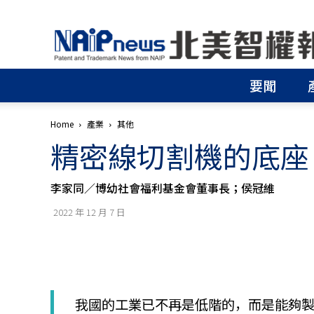
北
美
智
權
要聞
報
│
專
Home
產業
其他
利
精密線切割機的底座
申
請
│
李家同／博幼社會福利基金會董事長；侯冠維
商
標
2022 年 12 月 7 日
申
請
│
侵
權
分
我國的工業已不再是低階的，而是能夠
析