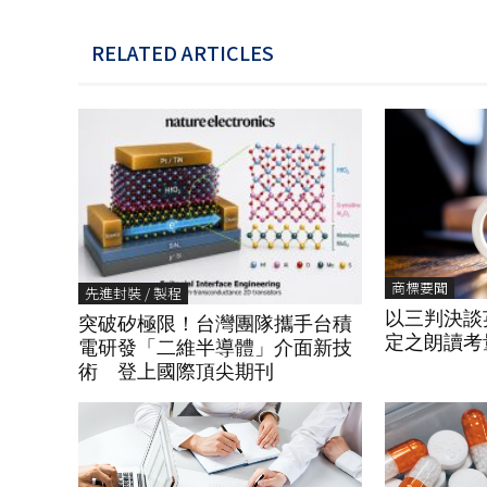
RELATED ARTICLES
商標要聞
先進封裝 / 製程
以三判決談
突破矽極限！台灣團隊攜手台積
定之朗讀考
電研發「二維半導體」介面新技
術 登上國際頂尖期刊