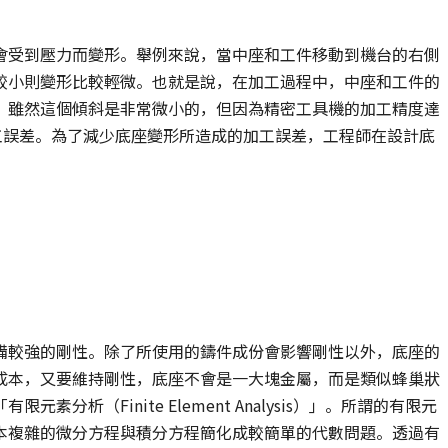
會受到壓力而變形。舉例來說，當中座和工件移動到機台的右側
較小則變形比較輕微。也就是說，在加工過程中，中座和工件的
。雖然這個傾斜是非常微小的，但因為精密工具機的加工精度達
工誤差。為了減少底座變形所造成的加工誤差，工程師在設計底
備較強的剛性。除了所使用的鑄件成份會影響剛性以外，底座的
成本，又要維持剛性，底座不會是一大塊金屬，而是類似蜂巢狀
析（Finite Element Analysis）」。所謂的有限元
本複雜的微分方程與積分方程簡化成較簡單的代數問題。透過有