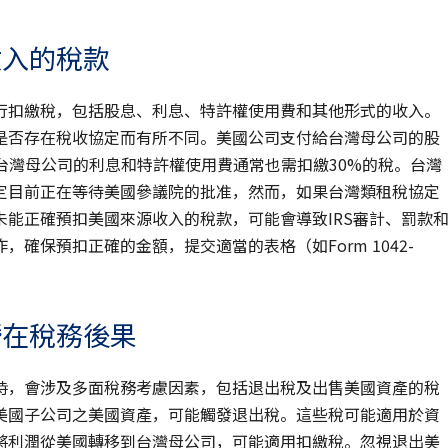
收入的稅款
行扣繳稅，包括股息、利息、特許權使用費和其他形式的收入。
是否存在稅收協定而有所不同。美國公司支付給台灣母公司的股
台灣母公司的利息和特許權使用費通常也需扣繳30%的稅。台灣
定目前正在等待美國參議院的批准，然而，如果台灣類租稅協定
能正確預扣美國來源收入的稅款，可能會導致IRS審計、罰款
確保預扣正確的金額，提交適當的表格（如Form 1042-
潛在稅務後果
時，會涉及多面稅務考慮因素，包括退出稅及出售美國資產的稅
美國子公司之美國資產，可能觸發退出稅。這些稅可能適用於資
將利潤從美國轉移到台灣母公司，可能適用扣繳稅。忽視退出美