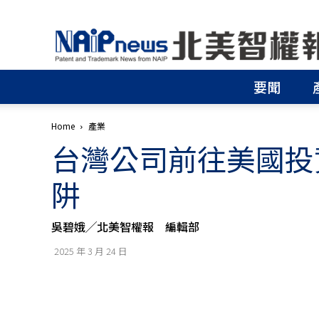
北
美
智
權
要聞
報
│
專
Home
產業
利
台灣公司前往美國投
申
請
│
阱
商
標
申
吳碧娥╱北美智權報 編輯部
請
│
2025 年 3 月 24 日
侵
權
分
析