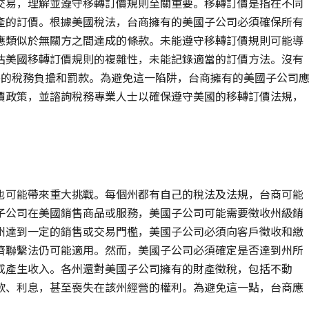
交易，理解並遵守移轉訂價規則至關重要。移轉訂價是指在不同
產的訂價。根據美國稅法，台商擁有的美國子公司必須確保所有
應類似於無關方之間達成的條款。未能遵守移轉訂價規則可能導
估美國移轉訂價規則的複雜性，未能記錄適當的訂價方法。沒有
外的稅務負擔和罰款。為避免這一陷阱，台商擁有的美國子公司
價政策，並諮詢稅務專業人士以確保遵守美國的移轉訂價法規，
也可能帶來重大挑戰。每個州都有自己的稅法及法規，台商可能
子公司在美國銷售商品或服務，美國子公司可能需要徵收州級銷
州達到一定的銷售或交易門檻，美國子公司必須向客戶徵收和繳
濟聯繫法仍可能適用。然而，美國子公司必須確定是否達到州所
或產生收入。各州還對美國子公司擁有的財產徵稅，包括不動
款、利息，甚至喪失在該州經營的權利。為避免這一點，台商應