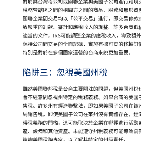
對於與台灣母公司或關聯企業與美國子公司進行跨境
稅務管轄區之間的相關方之間的商品、服務和無形資
關聯企業間交易均以「公平交易」進行，即交易條款
致嚴重的罰款、審計和應稅收入的調整。許多台商低
適當的文件，IRS可能調整企業的應稅收入，導致額
保持公司間交易的全面記錄，實施有據可查的移轉訂
特別是對於在多個國家運營的台商來說更加重要。
陷阱三：忽視美國州稅
雖然美國聯邦稅是台商主要關注的問題，但美國州稅
會不經意間忽視州特定的稅務義務。如果台商的美國
售稅。許多州有經濟聯繫法，即如果美國子公司在該
納銷售稅。即使美國子公司在某州沒有實體存在，經
得稅義務的門檻，這可能取決於企業在哪裡進行活動
產、設備和其他資產。未能遵守州稅義務可能導致罰
諮詢美國稅務專家，以了解其特定的州級責任。