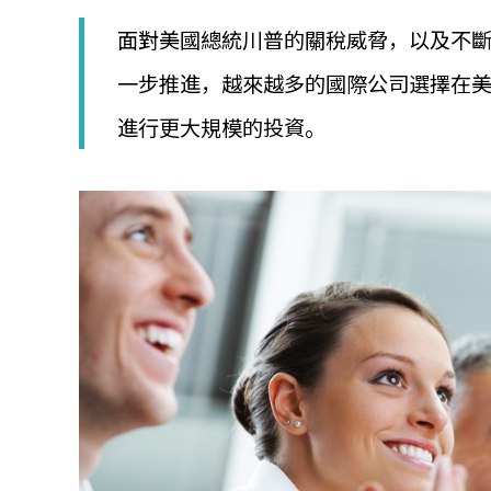
│
智
面對美國總統川普的關稅威脅，以及不
財
權
一步推進，越來越多的國際公司選擇在
顧
進行更大規模的投資。
問
│
專
利
佈
局
│
美
國
專
利