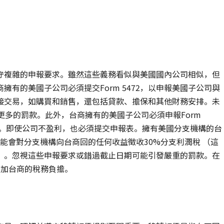
守複雜的申報要求。雖然這些義務看似與美國國內公司相似，但
有的美國子公司必須提交Form 5472，以申報美國子公司與
接交易，如購買和銷售，還包括貸款、擔保和其他財務安排。未
美元或更多的罰款。此外，台商擁有的美國子公司必須申報Form
入。即使公司不盈利，也必須提交申報表。擁有美國分支機構的台
S）可能會對分支機構向台商回的任何收益徵收30%分支利潤稅 （這
）。忽視這些申報要求或錯過截止日期可能引發嚴重的罰款。在
增加台商的稅務負擔。