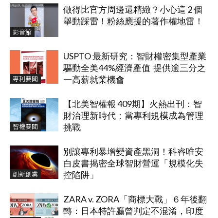
做得比官方周邊還精緻？小心這 2 個
舉動踩雷！粉絲應援的著作權地雷！
影音館
USPTO 最新研究：智財權密集型產業
驅動全美44%經濟產值 提供逾三分之
專利要聞
一高薪就業機會
【北美智權報 409期】火熱出刊：智
財治理新時代：當專利規模成為管理
智權要聞
挑戰
別讓專利暴增變資產黑洞！科睿唯安
白皮書揭密全球智財營運「規模化失
創新創業
控陷阱」
ZARA v. ZORA「商標大戰」６年後翻
轉：日本特許廳曾判定不混淆，印度