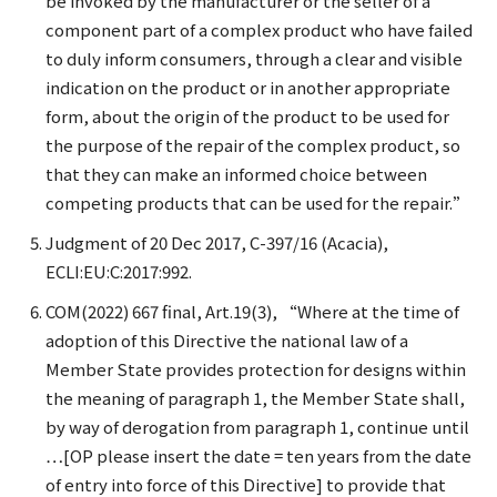
be invoked by the manufacturer or the seller of a
component part of a complex product who have failed
to duly inform consumers, through a clear and visible
indication on the product or in another appropriate
form, about the origin of the product to be used for
the purpose of the repair of the complex product, so
that they can make an informed choice between
competing products that can be used for the repair.”
Judgment of 20 Dec 2017, C-397/16 (Acacia),
ECLI:EU:C:2017:992.
COM(2022) 667 final, Art.19(3), “Where at the time of
adoption of this Directive the national law of a
Member State provides protection for designs within
the meaning of paragraph 1, the Member State shall,
by way of derogation from paragraph 1, continue until
…[OP please insert the date = ten years from the date
of entry into force of this Directive] to provide that