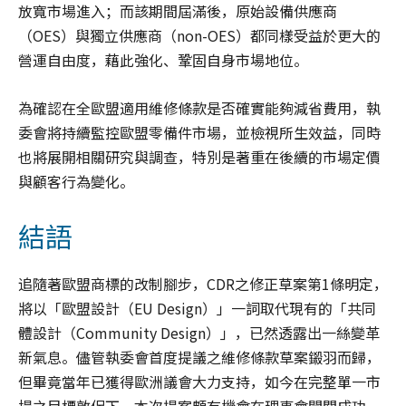
放寬市場進入；而該期間屆滿後，原始設備供應商
（OES）與獨立供應商（non-OES）都同樣受益於更大的
營運自由度，藉此強化、鞏固自身市場地位。
為確認在全歐盟適用維修條款是否確實能夠減省費用，執
委會將持續監控歐盟零備件市場，並檢視所生效益，同時
也將展開相關研究與調查，特別是著重在後續的市場定價
與顧客行為變化。
結語
追隨著歐盟商標的改制腳步，CDR之修正草案第1條明定，
將以「歐盟設計（EU Design）」一詞取代現有的「共同
體設計（Community Design）」，已然透露出一絲變革
新氣息。儘管執委會首度提議之維修條款草案鎩羽而歸，
但畢竟當年已獲得歐洲議會大力支持，如今在完整單一市