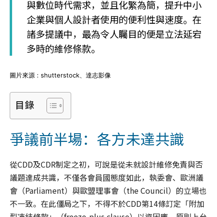
與數位時代需求，並且化繁為簡，提升中小
企業與個人設計者使用的便利性與速度。在
諸多提議中，最為令人矚目的便是立法延宕
多時的維修條款。
圖片來源 : shutterstock、達志影像
目錄
爭議前半場：各方未達共識
從CDD及CDR制定之初，可說是從未就設計維修免責與否
議題達成共識，不僅各會員國態度如此，執委會、歐洲議
會（Parliament）與歐盟理事會（the Council）的立場也
不一致。在此僵局之下，不得不於CDD第14條訂定「附加
型凍結條款」（freeze-plus clause）以資因應，原則上允