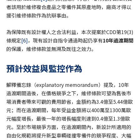
者該用於維修複合產品之零備件其原產地時，廠商才得以
援引維修條款作為抗辯事由。
為保障既有設計權人之合法利益，本次提案於CDD第19(3)
條規定
[6]
，現有設計自指令通過時起仍享有
10
年過渡期間
的保護，維修條款並無溯及既往之效力。
預計效益與監控作為
解釋備忘錄（explanatory memorandum）提及，10年
過渡期間過後，在價格競爭之下，維修條款可望為售後市
場消費者帶來可觀的費用節省，金額約為3.4億至5.44億歐
元；而在過渡期間，每年受益金額將以400萬至1300萬歐
元幅度增長，最後一年的增長幅度則達到0.4億至1.3億歐
元。至於市場競爭方面，在過渡期間內，新設計所適用的
自由化規範將提升新型車輛碰撞零備件的競爭程度、大幅