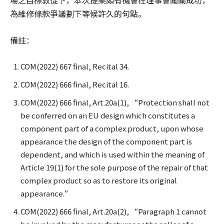
場之目標敦促下，本次提案頗有機會在理事會闖關成功，
為維修條款爭議劃下等候許久的句點。
備註：
COM(2022) 667 final, Recital 34.
COM(2022) 666 final, Recital 16.
COM(2022) 666 final, Art.20a(1), “Protection shall not
be conferred on an EU design which constitutes a
component part of a complex product, upon whose
appearance the design of the component part is
dependent, and which is used within the meaning of
Article 19(1) for the sole purpose of the repair of that
complex product so as to restore its original
appearance.”
COM(2022) 666 final, Art.20a(2), “Paragraph 1 cannot