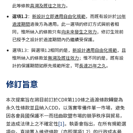
此等條款
具溯及既往之效力
。
選項1.2
：
新設計立即適用自由化規範
，而既有設計於
10年
過渡期間
過後方為適用。此一選項的修訂方式與前者相
同，惟所納入的條款只有
向未來發生之效力
，修訂生效前
已授予之設計於過渡期間內仍繼續受保護。
選項1.3：與選項1.2相同的是，
新設計適用自由化規範
，且
惟所納入的條款並
無溯及既往效力
；惟不同的是，既有設
計的保護期間如原先規範所定，可
長達25年之久
。
修訂旨意
本次提案旨在將目前訂於CDR第110條之過渡條款轉變為
永久性條款並且納入CDD，以落實零備件單一市場，避免
因各會員國保護不一而扭曲歐盟市場的競爭秩序與貿易，
並造成法律上之不確定性
[1]
。執委會指出，在所有規範選
項中，直接置入維修條款（亦即選項1.2）的行政成本最