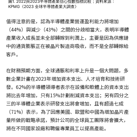
圖1. 2022與2023半導體產業信心指數指標比較；資料來源：
KPMG《2023 全球半導體產業大調查》
值得注意的是，認為半導體產業營運盈利能力將增加
（44%）與減少（43%）之間的分歧相當大，表明半導體
產業收入成長並未全部轉嫁到利潤上，主要是因為供應鏈
中的通貨膨脹正在被晶片製造商吸收，而不是全部轉嫁給
客戶。
在財務預期方面，全球通脹和利率上升是一個大問題，多
數企業計畫在2023年增加資本支出、人才培育和技術研
發。62%的半導體領導者表示在設備和軟體上的資本支出
將比去年增加，只有15%計劃削減資本支出；另有四分之
三的半導體企業表示研發支出將會增加，且有超過七成
（71%）表示，為了因應美國、歐盟和中國為增加晶片產
量所做的戰略承諾，預計公司的全球員工團隊將會擴大，
將在不同國家設廠和聘僱專業員工以提高產能。