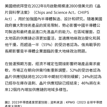
美國總統拜登在2022年8月啟動規模達2800億美元的《晶
片與科學法案》（Chips and Science Act，CHIPS
Act），用於加強國內半導體製造、設計和研究。隨著美國
政府擴大對技術產品的貿易限制，勢必影響中國半導體公
司製造和最終產品進口先進晶片的能力。在區域層面，亞
太地區的供應鏈必須更加靈活，並適應地緣政治變化和其
他干擾，而超過一半（55%）的受訪者認為，俄烏戰爭的
長期影響是半導體企業面臨的重大地緣政治問題。
在營運預期方面，經濟不確定性間接影響終端產品需求疲
軟，市場正在朝向供需均衡重新調整，52%的受訪者認為
晶片供應短缺將在2023年中期就可得到緩解；24%則認為
已經存在庫存過剩、晶片供應短缺已經結束；46%將在未
來12個月內增加供應鏈的地域多樣性。
圖2. 2023半導體產業營運預期；資料來源：KPMG《2023 全球半導體
產業大調查》