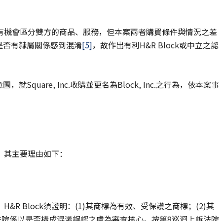
有機會區分雙方的商品、服務，但本案兩者購買條件與情況之差
nc.是否有隸屬關係感到混淆
[5]
，故作出有利H&R Block或中立之認
就Square, Inc.收購並更名為Block, Inc.之行為，依本案事
，其主要理由如下：
H&R Block須證明：(1)其商標為有效、受保護之商標；(2)其
訴法院係以是否構成混淆誤認之虞為審查核心。按第8巡迴上訴法院