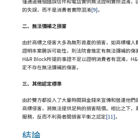
僅通過幾個錯誤信件和電話實例無法證明實際混淆，
的失誤，而不是消費者實際混淆
[9]
。
二、無法彌補之損害
由於商標之侵害大多為無形資產的損害，如商標權人
證明本案勝訴可能性，則法院會推定有無法彌補的傷
H&R Block所提的事證不足以證明消費者有混淆，H
定不存在無法彌補的傷害。
三、其他認定標準
由於雙方都投入了大量時間與金錢來宣傳和營運他們的商品
商標侵害，將無法提供足夠的損害賠償。相比之下，若以初步禁制
服務，反而不利兩者間損害平衡之認定
[11]
。
結論