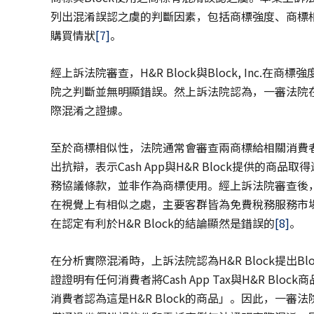
列出混淆誤認之虞的判斷因素，包括商標強度、商標
購買情狀
[7]
。
經上訴法院審查，H&R Block與Block, Inc
院之判斷並無明顯錯誤。然上訴法院認為，一審法院
際混淆之證據。
至於商標相似性，法院通常會審查兩商標給相關消費者的整
出抗辯，表示Cash App與H&R Block提供的商品取得途徑
務協議條款，並非作為商標使用。經上訴法院審查後，雖如一
在視覺上有相似之處，主要客群皆為免費稅務服務市
在認定有利於H&R Block的結論顯然是錯誤的
[8]
。
在分析實際混淆時，上訴法院認為H&R Block提出Bloc
證證明有任何消費者將Cash App Tax與H&R Bloc
消費者認為這是H&R Block的商品」。因此，一