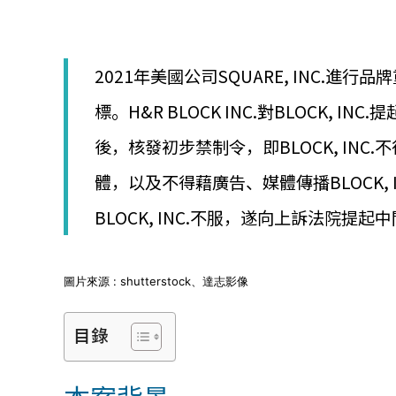
│
智
財
權
2021年美國公司SQUARE, INC.進行品
顧
問
標。H&R BLOCK INC.對BLOCK,
│
專
後，核發初步禁制令，即BLOCK, INC.不
利
佈
體，以及不得藉廣告、媒體傳播BLOCK, IN
局
│
BLOCK, INC.不服，遂向上訴法院提起
美
國
專
圖片來源 : shutterstock、達志影像
利
目錄