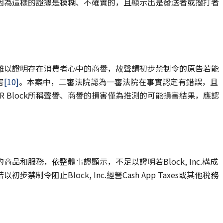
因為這樣的證據是模糊、不確實的，且顯示出是發送者或撥打者
難以證明存在消費者心中的商譽，故聲請初步禁制令的原告若能
害
[10]
。本案中，二審法院認為一審法院在事實認定有錯誤，且
&R Block所稱聲譽、商譽的損害僅為推測的可能損害結果，應認
和服務，依整體事證顯示，不足以證明若Block, Inc.構成
令阻止Block, Inc.經營Cash App Taxes或其他稅務