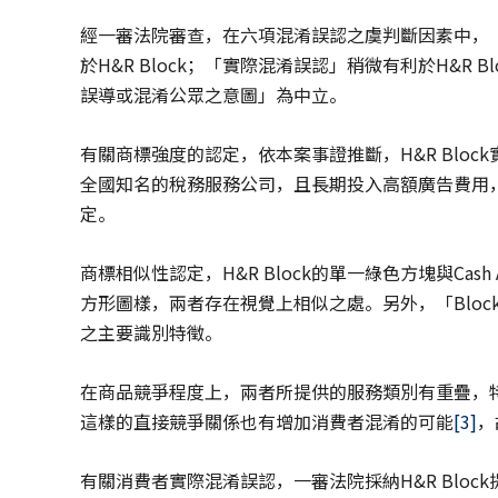
經一審法院審查，在六項混淆誤認之虞判斷因素中，
於H&R Block；「實際混淆誤認」稍微有利於H&R B
誤導或混淆公眾之意圖」為中立。
有關商標強度的認定，依本案事證推斷，H&R Blo
全國知名的稅務服務公司，且長期投入高額廣告費用，被
定。
商標相似性認定，H&R Block的單一綠色方塊與Ca
方形圖樣，兩者存在視覺上相似之處。另外，「Block」文字分
之主要識別特徵。
在商品競爭程度上，兩者所提供的服務類別有重疊，
這樣的直接競爭關係也有增加消費者混淆的可能
[3]
，
有關消費者實際混淆誤認，一審法院採納H&R Block提