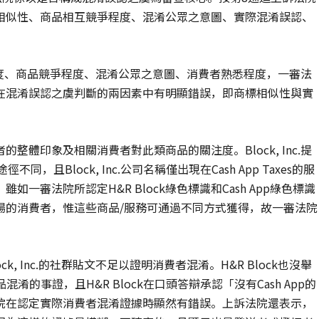
相似性、商品相互競爭程度、混淆公眾之意圖、實際混淆誤認、
.在商標強度、商品競爭程度、混淆公眾之意圖、消費者熟悉程度，一審法
在混淆誤認之虞判斷的兩因素中有明顯錯誤，即商標相似性與實
體印象及相關消費者對此類商品的關注度。Block, Inc.提
不同，且Block, Inc.公司名稱僅出現在Cash App Taxes的服
審法院所認定H&R Block綠色標識和Cash App綠色標識
場的消費者，惟這些商品/服務可通過不同方式獲得，故一審法院
k, Inc.的社群貼文不足以證明消費者混淆。H&R Block也沒舉
k商品混淆的事證，且H&R Block在口頭答辯承認「沒有Cash App的
審法院在認定實際消費者混淆證據時顯然有錯誤。上訴法院還表示，