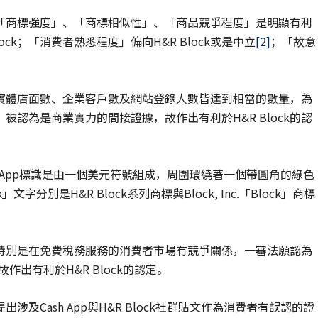
「商標強度」、「商標相似性」、「商品競爭程度」是明顯有利
lock；「消費者熟悉程度」偏向H&R Block或是中立
[2]
；「故意
ck實體店面數、企業客戶數及網站登錄人數皆達到相當的數量，為
認為是商業實力的間接證據，故作出有利於H&R Block的認
sh App標識是由一個美元符號組成，周圍環繞著一個帶圓角的綠色
別是H&R Block系列商標與Block, Inc.「Block」商標
特別是在免費稅務服務的消費者市場有競爭關係，一審法願認為
故作出有利於H&R Block的認定。
出涉及Cash App與H&R Block社群貼文作為消費者有誤認的證