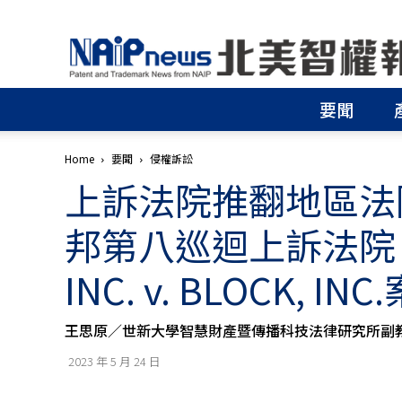
北
美
智
權
要聞
報
│
專
Home
要聞
侵權訴訟
利
上訴法院推翻地區法
申
請
│
邦第八巡迴上訴法院 20
商
標
INC. v. BLOCK, INC
申
請
│
王思原／世新大學智慧財產暨傳播科技法律研究所副
侵
權
2023 年 5 月 24 日
分
析