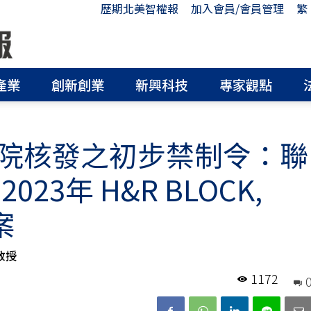
歷期北美智權報
加入會員/會員管理
繁
產業
創新創業
新興科技
專家觀點
院核發之初步禁制令：聯
23年 H&R BLOCK,
.案
教授
1172