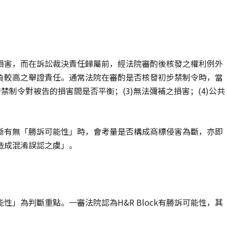
損害，而在訴訟裁決責任歸屬前，經法院審酌後核發之權利例外
負較高之舉證責任。通常法院在審酌是否核發初步禁制令時，當
發禁制令對被告的損害間是否平衡；(3)無法彌補之損害；(4)公共
斷有無「勝訴可能性」時，會考量是否構成商標侵害為斷，亦即
造成混淆誤認之虞」。
」為判斷重點。一審法院認為H&R Block有勝訴可能性，其