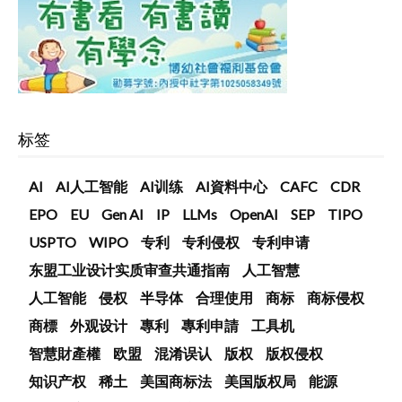
标签
AI
AI人工智能
AI训练
AI資料中心
CAFC
CDR
EPO
EU
Gen AI
IP
LLMs
OpenAI
SEP
TIPO
USPTO
WIPO
专利
专利侵权
专利申请
东盟工业设计实质审查共通指南
人工智慧
人工智能
侵权
半导体
合理使用
商标
商标侵权
商標
外观设计
專利
專利申請
工具机
智慧財產權
欧盟
混淆误认
版权
版权侵权
知识产权
稀土
美国商标法
美国版权局
能源