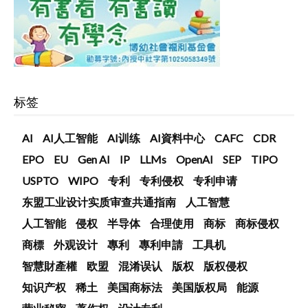
标签
AI
AI人工智能
AI训练
AI資料中心
CAFC
CDR
EPO
EU
Gen AI
IP
LLMs
OpenAI
SEP
TIPO
USPTO
WIPO
专利
专利侵权
专利申请
东盟工业设计实质审查共通指南
人工智慧
人工智能
侵权
半导体
合理使用
商标
商标侵权
商標
外观设计
專利
專利申請
工具机
智慧財產權
欧盟
混淆误认
版权
版权侵权
知识产权
稀土
美国商标法
美国版权局
能源