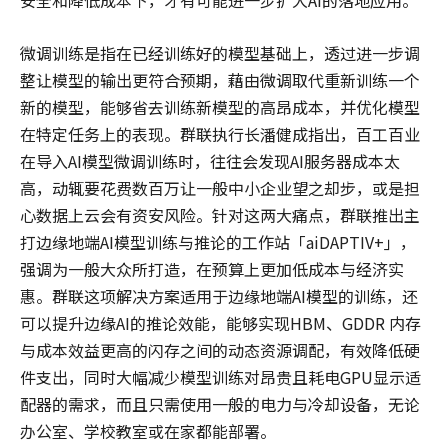
安全和降低成本下，才有可能进一步扩大AI的落地应用。
微调训练是指在已经训练好的模型基础上，透过进一步调
整让模型的输出更符合预期，藉由微调取代重新训练一个
新的模型，能够省去训练新模型的高昂成本，并优化模型
在特定任务上的表现。群联执行长潘健成指出，百工百业
在导入AI模型微调训练时，往往会发现AI服务器成本太
高，动辄要花费数百万让一般中小企业望之却步，或是担
心数据上云会有资安风险。针对这两大痛点，群联推出主
打边缘地端AI模型训练与推论的工作站「aiDAPTIV+」，
强调为一般大众所打造，在预算上更加低成本与经济实
惠。群联这项解决方案适用于边缘地端AI模型的训练，还
可以提升边缘AI的推论效能，能够实现HBM、GDDR 内存
与成本效益更高的闪存之间的动态资源调配，有效降低硬
件支出，同时大幅减少模型训练对昂贵且耗电GPU显示适
配器的需求，而且只需使用一般的电力与冷却设备，无论
办公室、学校教室或在家都能部署。