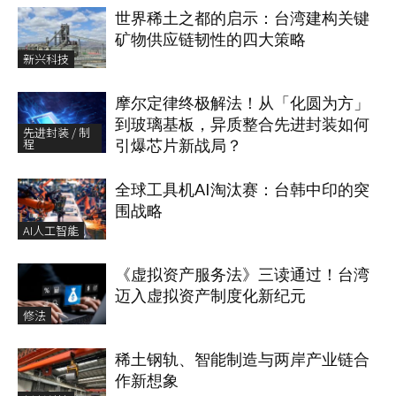
世界稀土之都的启示：台湾建构关键
矿物供应链韧性的四大策略
新兴科技
摩尔定律终极解法！从「化圆为方」
到玻璃基板，异质整合先进封装如何
先进封装 / 制
程
引爆芯片新战局？
全球工具机AI淘汰赛：台韩中印的突
围战略
AI人工智能
《虚拟资产服务法》三读通过！台湾
迈入虚拟资产制度化新纪元
修法
稀土钢轨、智能制造与两岸产业链合
作新想象