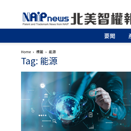
北
美
智
權
要聞
報
│
專
Home
標籤
能源
利
Tag: 能源
申
請
│
商
標
申
請
│
侵
權
分
析