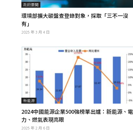
│
政府要聞
智
環境部擴大碳盤查登錄對象，採取「三不一沒
財
權
有」
顧
2025 年 3 月 4 日
問
│
專
利
佈
局
│
美
國
專
利
新能源
2024中國能源企業500強榜單出爐：新能源、電
力、燃氣表現亮眼
2025 年 2 月 6 日