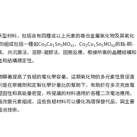
用
極的新型材料，包括含有四種或以上元素的複合金屬氧化物及其氧化
的組成包括一種如Co
Cu
Sn
MO
、Co
Cu
Sn
MO
的鈷-銅-
5
1
3
x1
2
1
1
x2
法、共沉澱法、溶膠-凝膠法、固態反應，根據所需的晶體結構和
性和結構穩定性。
物顯著提高了負極的電化學容量。這類氧化物的多元素性質促進
別是在摻雜劑和定製化學計量比的幫助下，有助於在多次充放電
堅固性和高能量密度，所提議的材料適用於各種二次電池應用，
過改變元素組成，這些負極材料可以優化為環保替代品，與主要
電池技術。