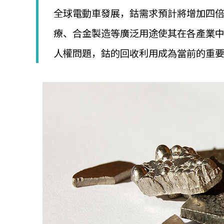
│
全球電動車發展，鈷需求預計將增加四倍
智
財
療、合金製造等廣泛用途使其在各產業
權
顧
人權問題，鈷的回收利用成為當前的重
問
│
專
利
佈
局
│
美
國
專
利