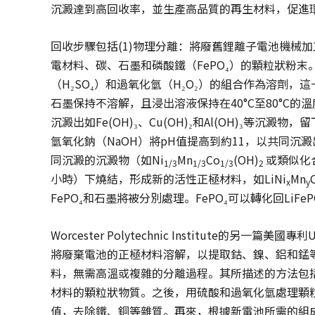
沉澱達到高回收率，並生產高品質的再生材料，促進
回收步驟包括(1)物理分離：將廢舊鋰離子電池機械
電材料、碳、石墨和磷酸鐵（FePO₄）的顆粒狀粉末
（H₂SO₄）和過氧化氫（H₂O₂）的組合作為溶劑，這
石墨保持不溶解，且浸出溶液保持在40°C至80°C的
沉澱出如Fe(OH)₃、Cu(OH)₂和Al(OH)₃等沉澱物
氫氧化鈉（NaOH）將pH值提高到約11，以共同沉澱出如Mn
同沉澱的沉澱物（如Ni
Mn
Co
(OH)
或類似化合
1/3
1/3
1/3
2
小時）下燒結，形成新的活性正極材料，如LiNi
Mn
x
y
FePO₄和石墨將被分別處理。FePO₄可以轉化回Li
Worcester Polytechnic Institute的另
將廢棄電池的正極材料溶解，以提取鈷、鎳、鋁和錳
料，無需高溫或複雜的分離過程。其所描述的方法包
材料的顆粒狀物質。之後，用硫酸和過氧化氫處理顆
值，去除鐵、銅等雜質。再來，根據新電池所需的組