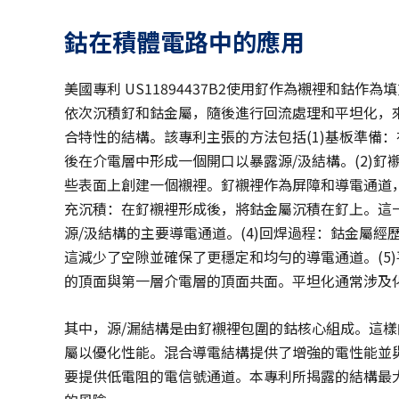
鈷在積體電路中的應用
美國專利 US11894437B2使用釕作為襯裡和鈷
依次沉積釕和鈷金屬，隨後進行回流處理和平坦化，來形成源
合特性的結構。該專利主張的方法包括(1)基板準備
後在介電層中形成一個開口以暴露源/汲結構。(2)
些表面上創建一個襯裡。釕襯裡作為屏障和導電通道，
充沉積：在釕襯裡形成後，將鈷金屬沉積在釕上。這
源/汲結構的主要導電通道。(4)回焊過程：鈷金屬
這減少了空隙並確保了更穩定和均勻的導電通道。(5
的頂面與第一層介電層的頂面共面。平坦化通常涉及
其中，源/漏結構是由釕襯裡包圍的鈷核心組成。這
屬以優化性能。混合導電結構提供了增強的電性能並與
要提供低電阻的電信號通道。本專利所揭露的結構最大