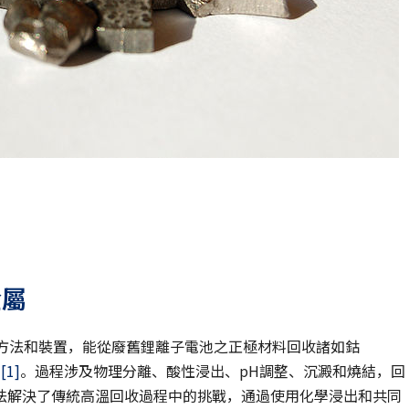
金屬
電池的方法和裝置，能從廢舊鋰離子電池之正極材料回收諸如鈷
屬
[1]
。過程涉及物理分離、酸性浸出、pH調整、沉澱和燒結，回
法解決了傳統高溫回收過程中的挑戰，通過使用化學浸出和共同