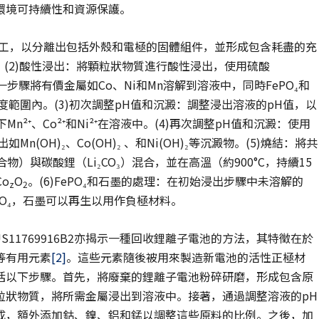
環境可持續性和資源保護。
加工，以分離出包括外殼和電極的固體組件，並形成包含耗盡的充
。(2)酸性浸出：將顆粒狀物質進行酸性浸出，使用硫酸
一步驟將有價金屬如Co、Ni和Mn溶解到溶液中，同時FePO₄和
溫度範圍內。(3)初次調整pH值和沉澱：調整浸出溶液的pH值，以
，留下Mn²⁺、Co²⁺和Ni²⁺在溶液中。(4)再次調整pH值和沉澱：使用
(OH)₂、Co(OH)₂ 、和Ni(OH)₂等沉澱物。(5)燒結：將共
物）與碳酸鋰（Li₂CO₃）混合，並在高溫（約900°C，持續15
Co
O
。(6)FePO₄和石墨的處理：在初始浸出步驟中未溶解的
z
2
FePO₄，石墨可以再生以用作負極材料。
一篇美國專利US11769916B2亦揭示一種回收鋰離子電池的方法，其特徵在於
等有用元素
[2]
。這些元素隨後被用來製造新電池的活性正極材
括以下步驟。首先，將廢棄的鋰離子電池粉碎研磨，形成包含原
粒狀物質，將所需金屬浸出到溶液中。接著，通過調整溶液的pH
成，額外添加鈷、鎳、鋁和錳以調整這些原料的比例。之後，加