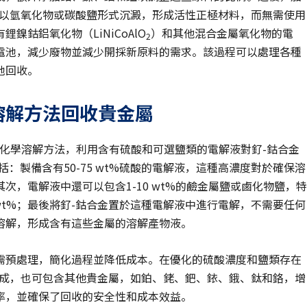
屬以氫氧化物或碳酸鹽形式沉澱，形成活性正極材料，而無需使用
鈷鋁氧化物（LiNiCoAlO
）和其他混合金屬氧化物的電
2
電池，減少廢物並減少開採新原料的需求。該過程可以處理各種
池回收。
溶解方法回收貴金屬
合金的電化學溶解方法，利用含有硫酸和可選鹽類的電解液對釕-鈷合金
括：製備含有50-75 wt%硫酸的電解液，這種高濃度對於確保溶
，電解液中還可以包含1-10 wt%的鹼金屬鹽或鹵化物鹽，特
5-5 wt%；最後將釕-鈷合金置於這種電解液中進行電解，不需要任何
溶解，形成含有這些金屬的溶解產物液。
需預處理，簡化過程並降低成本。在優化的硫酸濃度和鹽類存在
組成，也可包含其他貴金屬，如鉑、銠、鈀、銥、鋨、鈦和鉻，增
率，並確保了回收的安全性和成本效益。