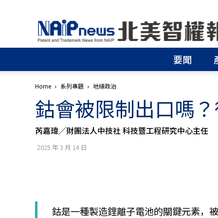
北
美
智
權
要聞
報
│
專
Home
系列專題
地緣政治
利
鈷會被限制出口嗎？
申
請
│
芮嘉瑋╱財團法人中技社 科技暨工程研究中心主任
商
標
2025 年 3 月 14 日
申
請
│
侵
權
分
鈷是一種製造鋰離子電池的關鍵元素，
析