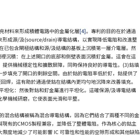
作為填充材料來形成積體電路中的金屬化層
[4]
。專利的目的在於通過
/汲(source/drain)導電結構，以實現降低電阻和改進整
：在已包含閘極結構和源/汲結構的基板上沉積第一層介電層。然
釕襯裡沉積：在上述開口的底部和側壁表面沉積釕金屬。這會在這
提供機械穩定性和擴散屏障，同時保持良好的導電性。(3)鈷填
一步填充了開口的剩餘空間。由於鈷的電阻率低於釕，鈷提供了
經歷回焊，這有助於通過使鈷在結構內更均勻地沉降來改善填充。
)平坦化：然後對鈷和釕金屬進行平坦化。這確保源/汲導電結構
化學機械研磨，它使表面光滑和平整。
樣的混合結構被稱為混合導電結構，因為它們結合了兩種不同的金
現有的CMOS製程兼容，並降低了整體電阻。作為核心的鈷主
限度地減少了可能影響 IC 可靠性和性能的空隙形成和其他缺陷