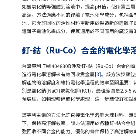
如氫氧化鈉等強鹼到溶液中，提高pH值，使所需金
高溫。方法適應不同的鋰離子電池化學成分，包括含有鋰鎳
池。它允許回收的活性材料重新用於製造新的鋰離子
鋰離子電池化學成分，使其適用於不同應用的廣泛電
釕-
鈷（Ru-Co
）合金的電化學
台灣專利 TWI404830B涉及釕-鈷（Ru-Co）
進行電化學溶解來有效回收貴金屬
[3]
。該方法步驟包
解產物的溶解度和維持電化學過程的效率至關重要；其次
別是氯化鈉(NaCl)或氯化鉀(KCl)，最佳範圍是2.
預處理，如物理粉碎或化學處理，這一步驟使釕和鈷
該專利主張的方法允許直接電化學溶解大塊材料，無
下，保持高溶解效率。該方法適用於各種釕-鈷合金
強回收不同合金的能力。優化的條件保持了高溶解效