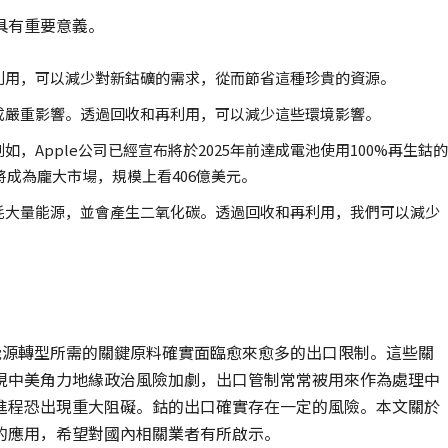
具有重要意義。
利用，可以減少對新鈷礦的需求，從而節省這種珍貴的資源。
成嚴重影響。透過回收和再利用，可以減少這些環境影響。
Apple公司已經宣布將於2025年前達成電池使用100%再生鈷的
將成為龐大市場，規模上看406億美元。
耗大量能源，並會產生二氧化碳。透過回收和再利用，我們可以減少
能源轉型所需的關鍵原料確實面臨愈來愈多的出口限制。這些關
現中美角力地緣政治風險加劇，出口管制常常被用來作為處理中
進程恐出現重大阻礙。鈷的出口確實存在一定的風險。本文關於
的應用，希望對國內相關業者有所啟示。