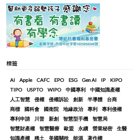
標籤
AI
Apple
CAFC
EPO
ESG
Gen AI
IP
KIPO
TIPO
USPTO
WIPO
中國專利
中國知識產權
人工智慧
侵權
侵權訴訟
創新
半導體
台商
商標
國科會
國衛院
地緣政治
專利
專利侵權
專利申請
川普
新創
智慧型手機
智慧局
智慧財產權
智慧醫療
歐盟
永續
營業秘密
生醫
知識產權
稀土
美國關稅
能源
著作權