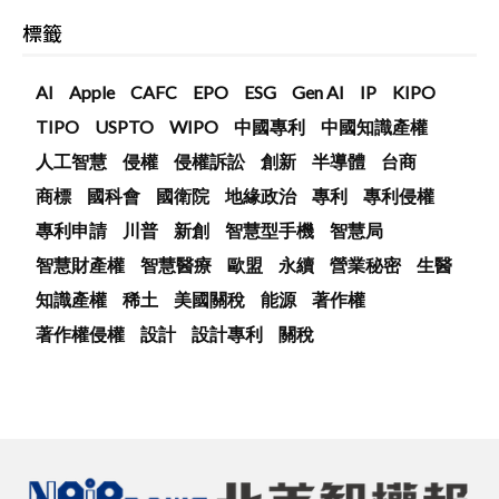
標籤
AI
Apple
CAFC
EPO
ESG
Gen AI
IP
KIPO
TIPO
USPTO
WIPO
中國專利
中國知識產權
人工智慧
侵權
侵權訴訟
創新
半導體
台商
商標
國科會
國衛院
地緣政治
專利
專利侵權
專利申請
川普
新創
智慧型手機
智慧局
智慧財產權
智慧醫療
歐盟
永續
營業秘密
生醫
知識產權
稀土
美國關稅
能源
著作權
著作權侵權
設計
設計專利
關稅