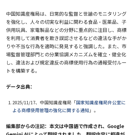
中国知識産権局は、日常的な監督と世論のモニタリング
を強化し、人々の切実な利益に関わる食品・医薬品、子
供用玩具、家電製品などの分野に重点的に注目し、商標
を利用して消費者を欺き誤認させるなどの違法な手がか
りや不当な行為を適時に発見すると強調した。また、市
場監督管理部門との分業協調メカニズムを確立・健全化
し、違法および規定違反の商標使用行為の通報受付ルー
トを構築する。
データ出典：
2025/11/17、中国知識産権局「
国家知識産権局弁公室に
よる商標使用管理の強化に関する通知
」。
編集部からの注記：本文は中国語で作成され、Google
Gemini AIによって翻訳されました。翻訳内容に相違が