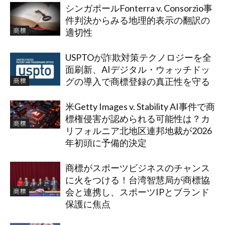
シンガポールFonterra v. Consorzio事
件判決からみる地理的表示の翻訳の
商標
適切性
USPTOが詐欺対策テクノロジーを全
面刷新、AIデジタル・ウォッチドッ
商標
グの導入で商標登録の真正性を守る
米Getty Images v. Stability AI事件で商
標権侵害が認められる可能性は？カ
商標
リフォルニア北地区連邦地裁が2026
年初頭に予備的決定
商標がスポーツビジネスのチャンス
に火をつける！台湾智慧局が商標協
商標
会と連携し、スポーツIPとブランド
保護に焦点