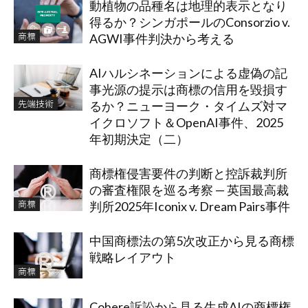
動植物の品種名は地理的表示となり
得るか？シンガポールのConsorzio v.
商標
AGWI事件判決から考える
AIハルシネーションによる虚偽の記
事光源の提示は商標の信用を毀損す
先端技術
るか？ニューヨーク・タイムズ対マ
イクロソフト＆OpenAI事件、2025
年初期決定（二）
商標権侵害要件の判断と控訴裁判所
の審査権限を巡る考察 — 英国最高裁
商標
判所2025年Iconix v. Dream Pairs事件
中国商標法の第5次改正から見る商標
戦略レイアウト
商標
Cohere訴訟から見る生成AIの商標権