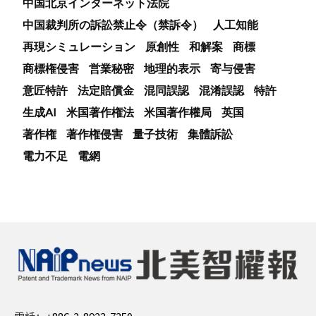
中国北京インターネット法院
中国裁判所の訴訟禁止令（禁訴令）
人工知能
再現シミュレーション
原創性
和解案
商標
商標権侵害
営業秘密
地理的表示
寄与侵害
意匠特許
法定賠償金
混同誤認
混淆誤認
特許
生成AI
米国著作権法
米国著作權局
英国
著作権
著作権侵害
量子技術
集體訴訟
電力不足
電網