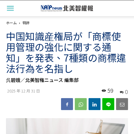
ホーム
特許
中国知識産権局が「商標使
用管理の強化に関する通
知」を発表、7種類の商標違
法行為を名指し
呉碧娥／北美智権ニュース 編集部
59
0
2025 年 12 月 31 日