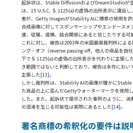
起訴状は、Stable DiffusionおよびDreamStu
は、15 U.S.C. § 1125(a)の虚偽の出所表
者が、Getty ImagesがStability AIに標章の使用を
合成画像に対してスポンサーシップやエンドースメ
連、従属、提携、結合関係にあると信じたりする可
これに対し、被告は2003年の米国最高裁判所によるDa
ング・オフ（reverse passing off、他人
下で§ 1125(a)の虚偽の出所表示を代わりに主
き範囲ではないと判断しており、被告は本件においても
主張した
[13]
。
しかし裁判所は、Stability AIの画像が確かにSta
た商品の上に歪んだGettyウォーターマークを使用
した。また、起訴状で提示された事例のように、消費者がGet
の混淆を生じる可能性は実際にあるとした
[14]
。
著名商標の希釈化の要件は説