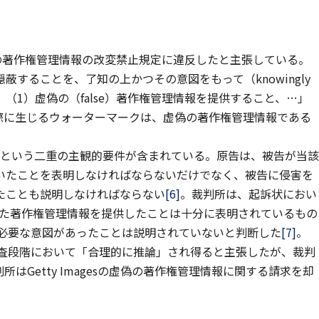
2条(a)の著作権管理情報の改変禁止規定に違反したと主張している。
することを、了知の上かつその意図をもって（knowingly
ならない：（1）虚偽の（false）著作権管理情報を提供すること、…」
を生成する際に生じるウォーターマークは、虚偽の著作権管理情報である
図」という二重の主観的要件が含まれている。原告は、被告が当該
いたことを表明しなければならないだけでなく、被告に侵害を
たことも説明しなければならない
[6]
。裁判所は、起訴状におい
esの改変された著作権管理情報を提供したことは十分に表明されているもの
るために必要な意図があったことは説明されていないと判断した
[7]
。
訴状審査段階において「合理的に推論」され得ると主張したが、裁判
Getty Imagesの虚偽の著作権管理情報に関する請求を却