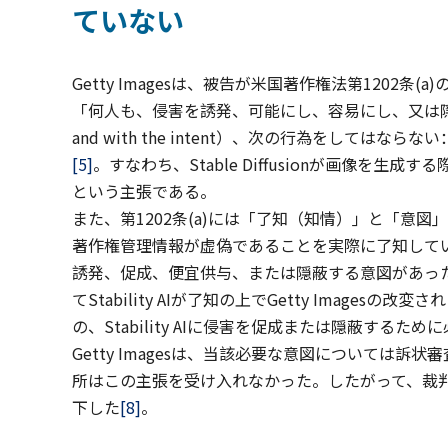
ていない
Getty Imagesは、被告が米国著作権法第120
「何人も、侵害を誘発、可能にし、容易にし、又は隠蔽
and with the intent）、次の行為をしては
[5]
。すなわち、Stable Diffusionが画像
という主張である。
また、第1202条(a)には「了知（知情）」と「意
著作権管理情報が虚偽であることを実際に了知して
誘発、促成、便宜供与、または隠蔽する意図があっ
てStability AIが了知の上でGetty Imag
の、Stability AIに侵害を促成または隠蔽す
Getty Imagesは、当該必要な意図については
所はこの主張を受け入れなかった。したがって、裁判所は
下した
[8]
。