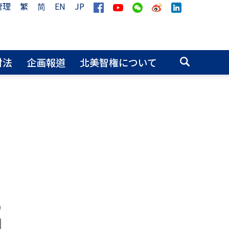
管理
繁
简
EN
JP
財法
企画報道
北美智権について
侵
0