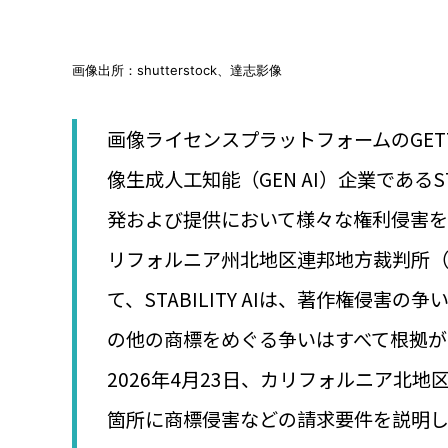
│
智
財
權
画像出所：shutterstock、達志影像
顧
問
│
画像ライセンスプラットフォームのGETT
專
像生成人工知能（GEN AI）企業であるSTAB
利
佈
発および提供において様々な権利侵害
局
│
リフォルニア州北地区連邦地方裁判所
美
國
て、STABILITY AIは、著作権侵
專
利
の他の商標をめぐる争いはすべて根拠
2026年4月23日、カリフォルニア北
箇所に商標侵害などの請求要件を説明してい