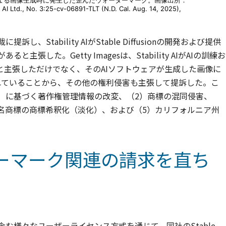
usionによる画像生成時に発生した歪んだウォーターマーク。画像出所：
y AI Ltd., No. 3:25-cv-06891-TLT (N.D. Cal. Aug. 14, 2025),
し、Stability AIがStable Diffusionの開発および提供
と主張した。Getty Imagesは、Stability AIがAIの訓練お
主張しただけでなく、そのAIソフトウェアが生成した画像に
まれていることから、その他の権利侵害も主張して提訴した。こ
A）に基づく著作権管理情報の改変、（2）商標の混同侵害、
名商標の商標希釈化（淡化）、および（5）カリフォルニア州
ウォーターマーク関連の請求を直ち
スを含む様々なユーザーライセンス方式を通じて、同社のStable