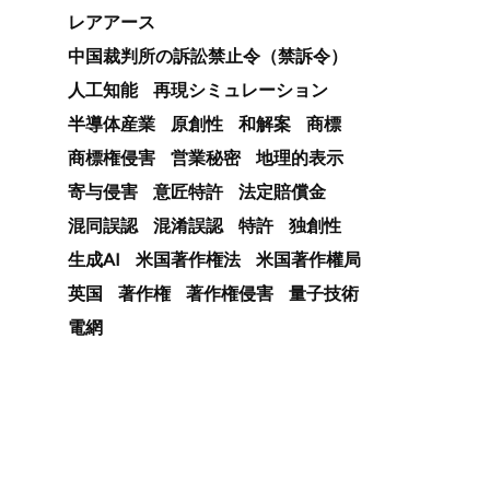
レアアース
中国裁判所の訴訟禁止令（禁訴令）
人工知能
再現シミュレーション
半導体産業
原創性
和解案
商標
商標権侵害
営業秘密
地理的表示
寄与侵害
意匠特許
法定賠償金
混同誤認
混淆誤認
特許
独創性
生成AI
米国著作権法
米国著作權局
英国
著作権
著作権侵害
量子技術
電網