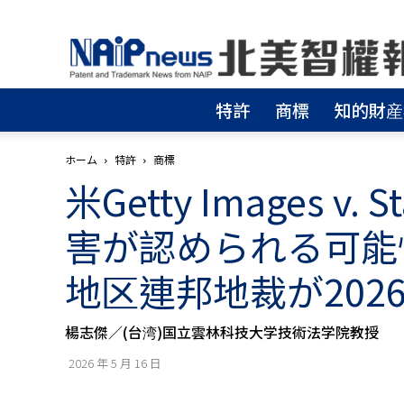
北
美
智
權
特許
商標
知的財産
報
│
專
ホーム
特許
商標
利
米Getty Images v.
申
請
│
害が認められる可能
商
標
地区連邦地裁が202
申
請
│
楊志傑／(台湾)国立雲林科技大学技術法学院教授
侵
權
2026 年 5 月 16 日
分
析