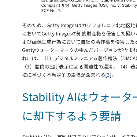
図1. 原告の起訴状に添付された、Stable Diff
Complaint ¶ 14, Getty Images (US), Inc. v. Stabilit
ECF No. 1.
そのため、Getty Imagesはカリフォルニア北地区地裁に提訴
においてGetty Imagesの知的財産権を侵害した疑いがある
よび画像生成行為において自社の著作権を侵害したと
Gettyウォーターマークの歪んだバージョンが含
れには、（1）デジタルミレニアム著作権法（DMC
（3）虚偽の出所表示による関連性の混淆、（4）著
法に基づく不当競争の主張が含まれる
[3]
。
Stability AIは
に却下するよう要請
Stability AIは、有料サブスクリプションサービ