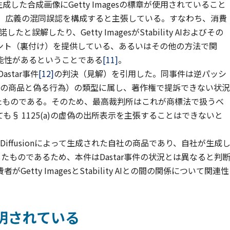
dioが生成した合成画像にGetty Imagesの標章が使用されていること
示に違反し、広義の混同誤認を構成すると主張している。すなわち、消費
許諾したと誤解したり、Getty ImagesがStability AIおよびその
ント（裏付け）を提供している、あるいはその他の方法で関
能性があるということである
[11]
。
star事件
[12]
の判決（見解）を引用した。同事件は逆パッシ
の商品を自社の商品と偽る行為）の類型に属し、著作権で提訴できない状況
張したものである。そのため、最高裁判所はこれが商標法で扱うべ
§ 1125(a)の虚偽の出所表示を主張することはできないと
ble Diffusionによって生成された自社の商品であり、自社が生成
したものであるため、本件はDastar事件の状況とは異なると判
ty ImagesとStability AIとの間の関係について関連性
明されている