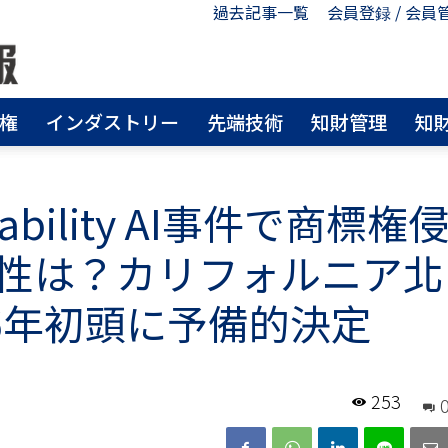
過去記事一覧
会員登録 / 会員
権
インダストリー
先端技術
知財管理
知
 Stability AI事件で商標権
性は？カリフォルニア北
6年初頭に予備的決定
253