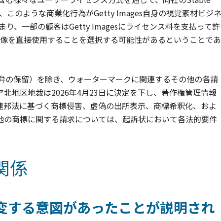
gesは、このような商業化行為がGetty Images自身の視覚素材ビジ
まり、一部の顧客はGetty Imagesにライセンス料を支払って許
生成した画像を直接使用することを選択する可能性があるということであ
留保（答弁の保留）を除き、ウォーターマークに関連するその他の各請
北地区地裁は2026年4月23日に決定を下し、著作権管理情報
連邦法に基づく商標侵害、虚偽の出所表示、商標希釈化、およ
他の商標に関する請求については、起訴状において各法的要件
関係
変する意図があったことが説明され