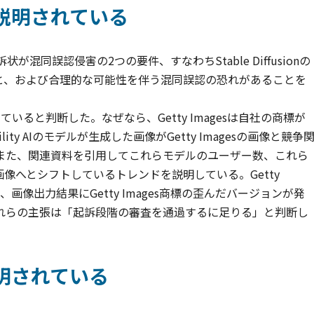
説明されている
訴状が混同誤認侵害の2つの要件、すなわちStable Diffusionの
と、および合理的な可能性を伴う混同誤認の恐れがあることを
ると判断した。なぜなら、Getty Imagesは自社の商標が
ty AIのモデルが生成した画像がGetty Imagesの画像と競争
また、関連資料を引用してこれらモデルのユーザー数、これら
像へとシフトしているトレンドを説明している。Getty
ーから、画像出力結果にGetty Images商標の歪んだバージョンが発
れらの主張は「起訴段階の審査を通過するに足りる」と判断し
明されている