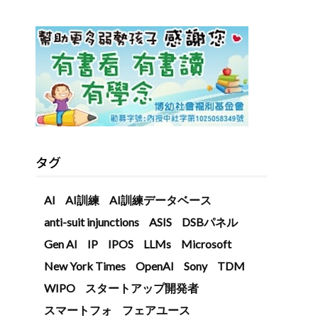
タグ
AI
AI訓練
AI訓練データベース
、
anti-suit injunctions
ASIS
DSBパネル
Gen AI
IP
IPOS
LLMs
Microsoft
New York Times
OpenAI
Sony
TDM
WIPO
スタートアップ開発者
スマートフォ
フェアユース