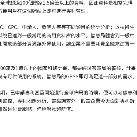
全球超過100個國家1.5億筆以上的資料，因此資料是相當完備
方便用戶在這個網站上即可進行專利管理。
PC、CPC、申請人、發明人等等不同類目的統計分析；以技術生
以說已達到一般常用的商用資料庫的水平。智慧局體會到一般中
此開放這部分資源讓外界使用，讓企業不需要耗費金錢來建置一
000萬及1億以上的國家科研計畫，都要經過智慧局的審核，計畫
有可供使用的系統，智慧局的GPSS即可滿足這一部分的需求
後期，已申請專利甚至開始進行全球佈局的時候，便可以考慮專
利監控、專利地圖分析、盡職調查外，假設企業今天面對專利訴
雖然是付費服務，但絕對物超所值。