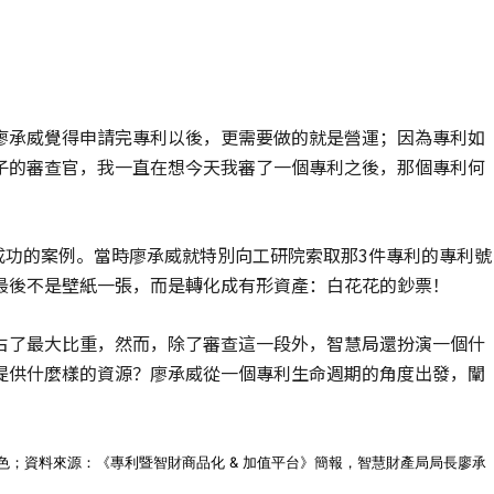
廖承威覺得申請完專利以後，更需要做的就是營運；因為專利如
子的審查官，我一直在想今天我審了一個專利之後，那個專利何
個成功的案例。當時廖承威就特別向工研院索取那3件專利的專利號
最後不是壁紙一張，而是轉化成有形資產：白花花的鈔票！
占了最大比重，然而，除了審查這一段外，智慧局還扮演一個什
提供什麼樣的資源？廖承威從一個專利生命週期的角度出發，闡
角色；資料來源：《專利暨智財商品化 & 加值平台》簡報，智慧財產局局長廖承