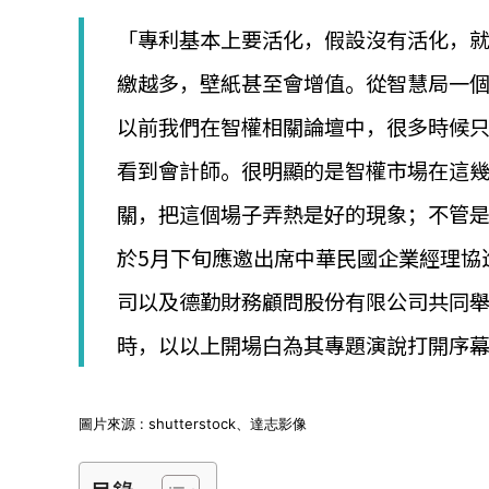
│
智
「專利基本上要活化，假設沒有活化，就只
財
權
繳越多，壁紙甚至會增值。從智慧局一個
顧
以前我們在智權相關論壇中，很多時候
問
│
看到會計師。很明顯的是智權市場在這
專
利
關，把這個場子弄熱是好的現象；不管
佈
局
於5月下旬應邀出席中華民國企業經理協
│
美
司以及德勤財務顧問股份有限公司共同
國
專
時，以以上開場白為其專題演說打開序
利
圖片來源 : shutterstock、達志影像