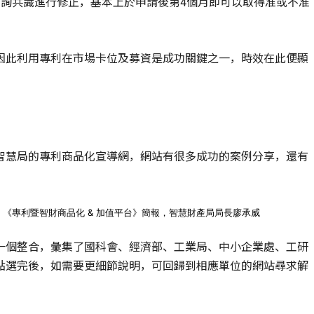
面詢共識進行修正，基本上於申請後第4個月即可以取得准或不准
因此利用專利在市場卡位及募資是成功關鍵之一，時效在此便顯
智慧局的專利商品化宣導網，網站有很多成功的案例分享，還有
。
：《專利暨智財商品化 & 加值平台》簡報，智慧財產局局長廖承威
一個整合，彙集了國科會、經濟部、工業局、中小企業處、工研
點選完後，如需要更細節說明，可回歸到相應單位的網站尋求解