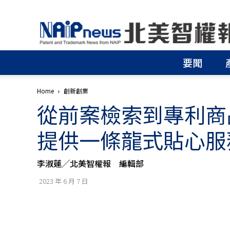
北
美
智
權
要聞
報
│
專
Home
創新創業
利
從前案檢索到專利商
申
請
│
提供一條龍式貼心服
商
標
申
李淑蓮╱北美智權報 編輯部
請
│
2023 年 6 月 7 日
侵
權
分
析