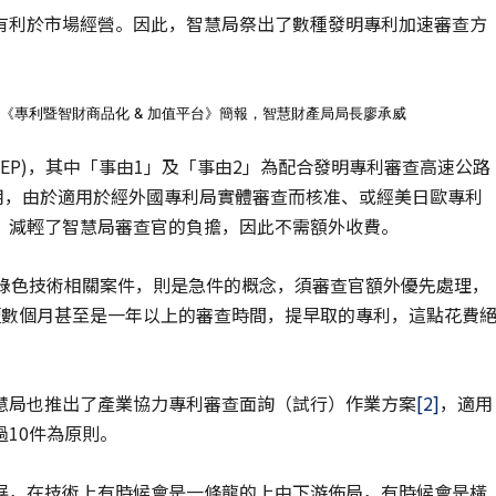
有利於市場經營。因此，智慧局祭出了數種發明專利加速審查方
源：《專利暨智財商品化 & 加值平台》簡報，智慧財產局局長廖承威
EP)，其中「事由1」及「事由2」為配合發明專利審查高速公路
採用，由於適用於經外國專利局實體審查而核准、或經美日歐專利
，減輕了智慧局審查官的負擔，因此不需額外收費。
為綠色技術相關案件，則是急件的概念，須審查官額外優先處理，
縮短數個月甚至是一年以上的審查時間，提早取的專利，這點花費
慧局也推出了產業協力專利審查面詢（試行）作業方案
[2]
，適用
10件為原則。
展，在技術上有時候會是一條龍的上中下游佈局，有時候會是橫