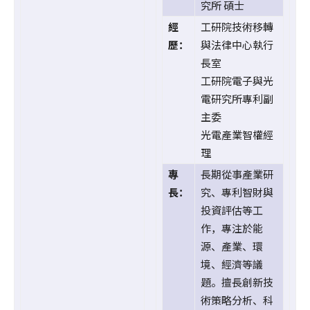
究所 碩士
經
工研院技術移轉
歷：
與法律中心執行
長室
工研院電子與光
電研究所專利副
主委
光電產業智權經
理
專
長期從事產業研
長：
究、專利智財與
投資評估等工
作，專注於能
源、產業、環
境、經濟等議
題。擅長創新技
術策略分析、科