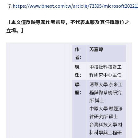
https://www.bnext.com.tw/article/73395/microsoft20221
【本文僅反映專家作者意見，不代表本報及其任職單位之
立場。】
作
芮嘉瑋
者：
現
中技社科技暨工
任：
程研究中心主任
學
清華大學 奈米工
歷：
程與微系統研究
所 博士
中原大學 財經法
律研究所 碩士
台灣科技大學 材
料科學與工程研