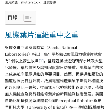
圖片來源 : shutterstock、達志影像
目錄
風機葉片運維重中之重
根據桑迪亞國家實驗室（Sandia National
Laboratories）指出，每年平均每200個風力機葉片就會
有1個以上發生故障
[1]
，且隨著風機逐漸朝深水域及大型
化發展，葉片侵蝕及磨損程度將日益嚴重，風機葉片的檢
查成為離岸風電運維的重要項目。然而，提供運維服務的
難度也因此日益升高，故風電運維產業須不斷提升相關技
術以因應此一趨勢，從而無人化檢修技術逐漸浮現，帶動
無人機檢查及爬行器維修葉片的新興檢測技術發展。英國
自動化風機檢測系統開發公司Perceptual Robotics與布
里斯托大學（University of Bristol）在一項檢測風機葉片