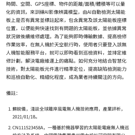
時間、空間、GPS座標、物件的距離/面積/體積等可以量
化的資訊，來訓練AI影像辨識模型，由AI自動檢測太陽能
板上是否有異常並標註起來，包含異常及該太陽能板座標
位置，以便能夠快速找到有問題的太陽能板，並依據異常
狀況做後續維修處理。為了能夠即時傳輸數據、提高檢修
作業效率，在無人機於天空航行時，使用者只要登入該無
人機智能服務平台，就可以即時看到巡檢資料，並排定維
修計劃，解決電廠維運上的痛點。如何充分地結合智慧化
技術，對太陽能板元件進行精準定位，提高缺陷檢測能力
和巡檢自動化、精細化程度，成為業者持續關注的方向。
備註：
蘇皖儀，淺談全球離岸風電無人機技術應用，產業評析，
2021/01/18。
CN111523458A，一種基於機器學習的太陽能電廠無人機巡