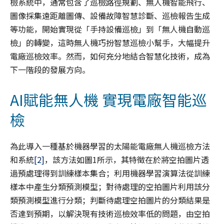
檢系統中，通常包含了巡檢路徑規劃、無人機智能飛行、
圖像採集遠距離圖傳、設備故障智慧診斷、巡檢報告生成
等功能，開始實現從「手持設備巡檢」到「無人機自動巡
檢」的轉變，這時無人機巧扮智慧巡檢小幫手，大幅提升
電廠巡檢效率。然而，如何充分地結合智慧化技術，成為
下一階段的發展方向。
AI賦能無人機 實現電廠智能巡
檢
為此導入一種基於機器學習的太陽能電廠無人機巡檢方法
和系統
[2]
，該方法如圖1所示，其特徵在於將空拍圖片透
過預處理得到訓練樣本集合；利用機器學習演算法從訓練
樣本中產生分類預測模型；對待處理的空拍圖片利用該分
類預測模型進行分類；判斷待處理空拍圖片的分類結果是
否達到預期，以解決現有技術巡檢效率低的問題，由空拍