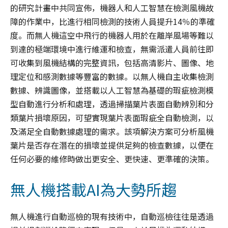
的研究計畫中共同宣佈，機器人和人工智慧在檢測風機故
障的作業中，比進行相同檢測的技術人員提升14％的準確
度。而無人機這空中飛行的機器人用於在離岸風場等難以
到達的極端環境中進行維運和檢查，無需派遣人員前往即
可收集到風機結構的完整資訊，包括高清影片、圖像、地
理定位和感測數據等豐富的數據。以無人機自主收集檢測
數據、辨識圖像，並搭載以人工智慧為基礎的瑕疵檢測模
型自動進行分析和處理，透過掃描葉片表面自動辨別和分
類葉片損壞原因，可望實現葉片表面瑕疵全自動檢測，以
及滿足全自動數據處理的需求。該項解決方案可分析風機
葉片是否存在潛在的損壞並提供足夠的檢查數據，以便在
任何必要的維修時做出更安全、更快速、更準確的決策。
無人機搭載AI為大勢所趨
無人機進行自動巡檢的現有技術中，自動巡檢往往是透過