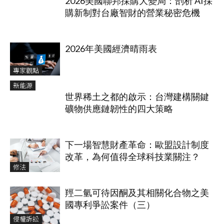
2026美國聯邦採購大變局：剖析 AI採
購新制對台廠智財的營業秘密危機
2026年美國經濟晴雨表
專家觀點
新能源
世界稀土之都的啟示：台灣建構關鍵
礦物供應鏈韌性的四大策略
下一場智慧財產革命：歐盟設計制度
改革，為何值得全球科技業關注？
修法
羥二氫可待因酮及其相關化合物之美
國專利爭訟案件（三）
侵權訴訟