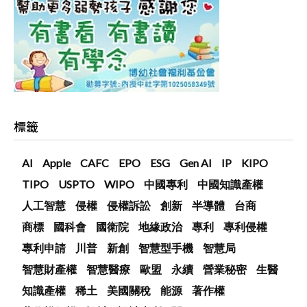
標籤
AI
Apple
CAFC
EPO
ESG
Gen AI
IP
KIPO
TIPO
USPTO
WIPO
中國專利
中國知識產權
人工智慧
侵權
侵權訴訟
創新
半導體
台商
商標
國科會
國衛院
地緣政治
專利
專利侵權
專利申請
川普
新創
智慧型手機
智慧局
智慧財產權
智慧醫療
歐盟
永續
營業秘密
生醫
知識產權
稀土
美國關稅
能源
著作權