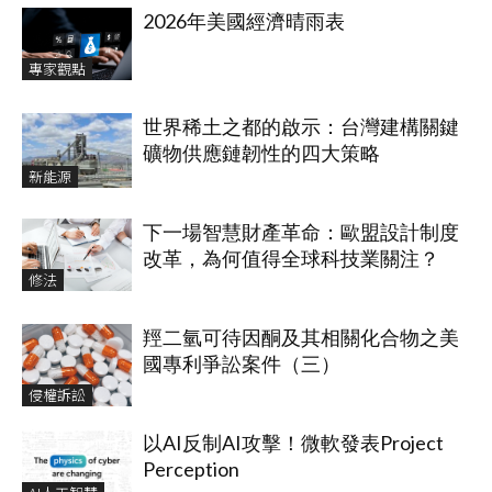
2026年美國經濟晴雨表
專家觀點
世界稀土之都的啟示：台灣建構關鍵
礦物供應鏈韌性的四大策略
新能源
下一場智慧財產革命：歐盟設計制度
改革，為何值得全球科技業關注？
修法
羥二氫可待因酮及其相關化合物之美
國專利爭訟案件（三）
侵權訴訟
以AI反制AI攻擊！微軟發表Project
Perception