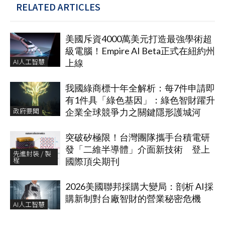
RELATED ARTICLES
美國斥資4000萬美元打造最強學術超
級電腦！Empire AI Beta正式在紐約州
AI人工智慧
上線
我國綠商標十年全解析：每7件申請即
有1件具「綠色基因」：綠色智財躍升
政府要聞
企業全球競爭力之關鍵隱形護城河
突破矽極限！台灣團隊攜手台積電研
發「二維半導體」介面新技術 登上
先進封裝 / 製
程
國際頂尖期刊
2026美國聯邦採購大變局：剖析 AI採
購新制對台廠智財的營業秘密危機
AI人工智慧