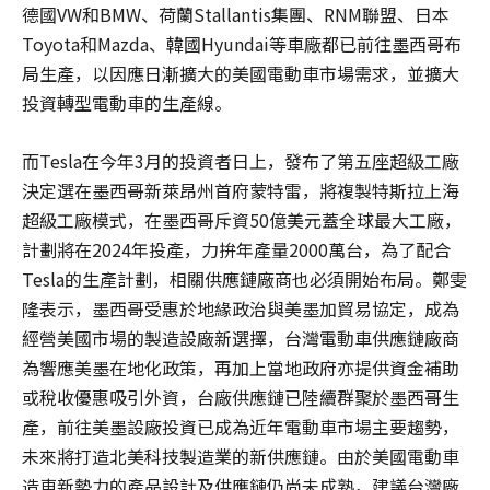
德國VW和BMW、荷蘭Stallantis集團、RNM聯盟、日本
Toyota和Mazda、韓國Hyundai等車廠都已前往墨西哥布
局生產，以因應日漸擴大的美國電動車市場需求，並擴大
投資轉型電動車的生產線。
而Tesla在今年3月的投資者日上，發布了第五座超級工廠
決定選在墨西哥新萊昂州首府蒙特雷，將複製特斯拉上海
超級工廠模式，在墨西哥斥資50億美元蓋全球最大工廠，
計劃將在2024年投產，力拚年產量2000萬台，為了配合
Tesla的生產計劃，相關供應鏈廠商也必須開始布局。鄭雯
隆表示，墨西哥受惠於地緣政治與美墨加貿易協定，成為
經營美國市場的製造設廠新選擇，台灣電動車供應鏈廠商
為響應美墨在地化政策，再加上當地政府亦提供資金補助
或稅收優惠吸引外資，台廠供應鏈已陸續群聚於墨西哥生
產，前往美墨設廠投資已成為近年電動車市場主要趨勢，
未來將打造北美科技製造業的新供應鏈。由於美國電動車
造車新勢力的產品設計及供應鏈仍尚未成熟，建議台灣廠