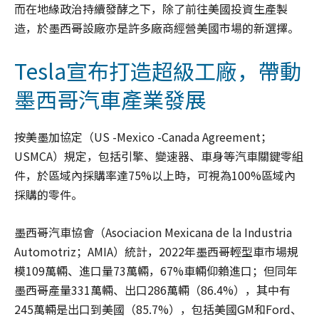
而在地緣政治持續發酵之下，除了前往美國投資生產製
造，於墨西哥設廠亦是許多廠商經營美國市場的新選擇。
Tesla宣布打造超級工廠，帶動
墨西哥汽車產業發展
按美墨加協定（US -Mexico -Canada Agreement；
USMCA）規定，包括引擎、變速器、車身等汽車關鍵零組
件，於區域內採購率達75%以上時，可視為100%區域內
採購的零件。
墨西哥汽車協會（Asociacion Mexicana de la Industria
Automotriz；AMIA）統計，2022年墨西哥輕型車市場規
模109萬輛、進口量73萬輛，67%車輛仰賴進口；但同年
墨西哥產量331萬輛、出口286萬輛（86.4%），其中有
245萬輛是出口到美國（85.7%），包括美國GM和Ford、