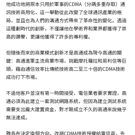
他成功地將原本只用於軍事的CDMA（分碼多重存取）通
訊技術商用化，這一舉動從此改變了全球通訊產業的格
局，並且也為人們的溝通方式帶來了革命性的變化。透過
這種劃時代的創新，不僅讓他在學術界和業界都獲得了崇
高的讚譽，更讓他獲得了許多的專利權。
但隨後而來的商業模式創新才是高通成為現今高通的關
鍵：高通進軍主流商業市場，挑戰摩托羅拉和易利信等巨
頭，藉由通信效率比傳統技術高二至三十倍的CDMA技術
成功打下市場。
不過他客戶並沒有第一時間接受，電信業者要求實證，高
通必須為此建立一套測試網路系統，但因為建立測試系統
需要支出龐大建置資金，對才剛成立不久的高通來說幾乎
無法達成。
雅各布決定換個方向，改將CDMA技術授權給電信商，先