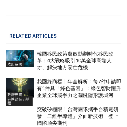
RELATED ARTICLES
韓國移民政策處啟動劃時代移民改
革：4大戰略吸引10萬全球高端人
政府要聞
才、解決地方衰亡危機
我國綠商標十年全解析：每7件申請即
有1件具「綠色基因」：綠色智財躍升
政府要聞
企業全球競爭力之關鍵隱形護城河
先進封裝 / 製
程
突破矽極限！台灣團隊攜手台積電研
發「二維半導體」介面新技術 登上
國際頂尖期刊