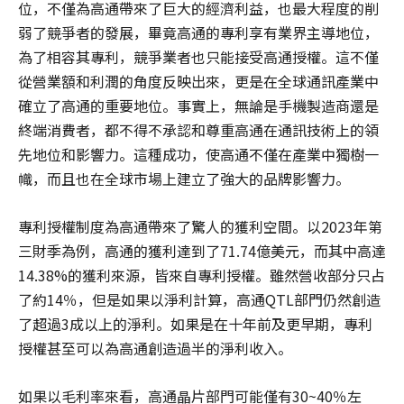
位，不僅為高通帶來了巨大的經濟利益，也最大程度的削
弱了競爭者的發展，畢竟高通的專利享有業界主導地位，
為了相容其專利，競爭業者也只能接受高通授權。這不僅
從營業額和利潤的角度反映出來，更是在全球通訊產業中
確立了高通的重要地位。事實上，無論是手機製造商還是
終端消費者，都不得不承認和尊重高通在通訊技術上的領
先地位和影響力。這種成功，使高通不僅在產業中獨樹一
幟，而且也在全球市場上建立了強大的品牌影響力。
專利授權制度為高通帶來了驚人的獲利空間。以2023年第
三財季為例，高通的獲利達到了71.74億美元，而其中高達
14.38%的獲利來源，皆來自專利授權。雖然營收部分只占
了約14％，但是如果以淨利計算，高通QTL部門仍然創造
了超過3成以上的淨利。如果是在十年前及更早期，專利
授權甚至可以為高通創造過半的淨利收入。
如果以毛利率來看，高通晶片部門可能僅有30~40％左