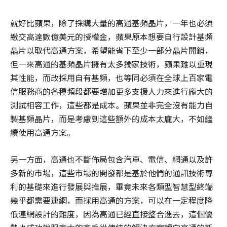
就好比蘋果，除了採購大量的高通基頻晶片，一年也必須
繳交高達數億美元的授權金，蘋果原本想要自行設計基頻
晶片以取代高通方案，希望能省下至少一部分晶片開銷，
但一來高通的基頻晶片擁有太多獨家技術，蘋果難以重現
其性能，而改採用自有基頻，也等同必須在全球上百家電
信服務商的各種頻段都要增加更多支援人力來進行龐大的
測試相容工作，這些都是成本。蘋果並非完全沒有能力自
製基頻晶片，而是考慮到這些額外的成本太龐大，不如繼
續使用高通方案。
另一方面，高通也不斷佈局包含汽車、電信、網通以及許
多新的市場，這些市場的開發都是基於他們的通訊技術專
利的基礎來進行發展與推展，畢竟未來各類型智慧型終端
幾乎都需要連網，而採用高通的方案，可以在一定程度降
低連網設計的難度，因為高通已經直接整合進去，這個優