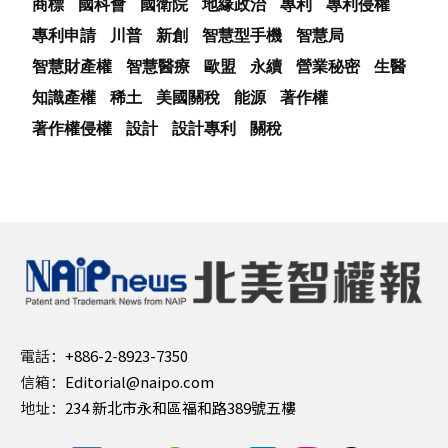
商標
國科會
國衛院
地緣政治
專利
專利侵權
專利申請
川普
新創
智慧型手機
智慧局
智慧財產權
智慧醫療
歐盟
永續
營業秘密
生醫
知識產權
稀土
美國關稅
能源
著作權
著作權侵權
設計
設計專利
關稅
電話：
+886-2-8923-7350
信箱：
Editorial@naipo.com
地址：
234 新北市永和區福和路389號五樓