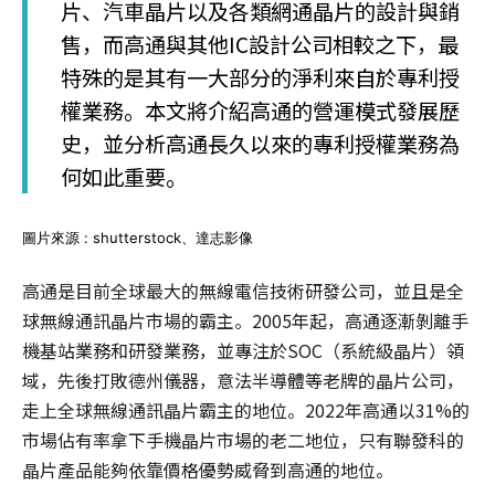
片、汽車晶片以及各類網通晶片的設計與銷
售，而高通與其他IC設計公司相較之下，最
特殊的是其有一大部分的淨利來自於專利授
權業務。本文將介紹高通的營運模式發展歷
史，並分析高通長久以來的專利授權業務為
何如此重要。
圖片來源 : shutterstock、達志影像
高通是目前全球最大的無線電信技術研發公司，並且是全
球無線通訊晶片市場的霸主。2005年起，高通逐漸剝離手
機基站業務和研發業務，並專注於SOC（系統級晶片）領
域，先後打敗德州儀器，意法半導體等老牌的晶片公司，
走上全球無線通訊晶片霸主的地位。2022年高通以31%的
市場佔有率拿下手機晶片市場的老二地位，只有聯發科的
晶片產品能夠依靠價格優勢威脅到高通的地位。