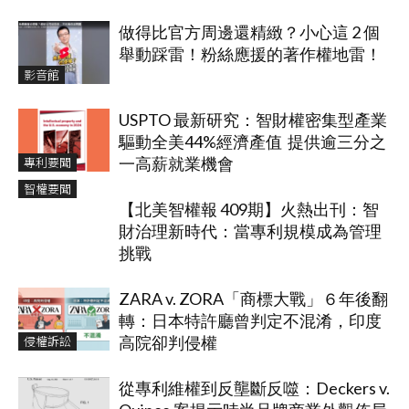
做得比官方周邊還精緻？小心這 2 個
舉動踩雷！粉絲應援的著作權地雷！
影音館
USPTO 最新研究：智財權密集型產業
驅動全美44%經濟產值 提供逾三分之
專利要聞
一高薪就業機會
智權要聞
【北美智權報 409期】火熱出刊：智
財治理新時代：當專利規模成為管理
挑戰
ZARA v. ZORA「商標大戰」６年後翻
轉：日本特許廳曾判定不混淆，印度
侵權訴訟
高院卻判侵權
從專利維權到反壟斷反噬：Deckers v.