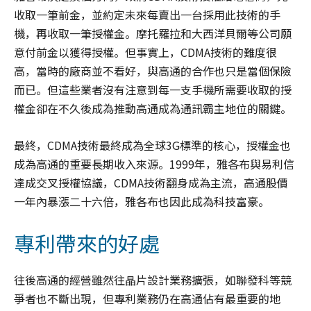
收取一筆前金，並約定未來每賣出一台採用此技術的手
機，再收取一筆授權金。摩托羅拉和大西洋貝爾等公司願
意付前金以獲得授權。但事實上，CDMA技術的難度很
高，當時的廠商並不看好，與高通的合作也只是當個保險
而已。但這些業者沒有注意到每一支手機所需要收取的授
權金卻在不久後成為推動高通成為通訊霸主地位的關鍵。
最終，CDMA技術最終成為全球3G標準的核心，授權金也
成為高通的重要長期收入來源。1999年，雅各布與易利信
達成交叉授權協議，CDMA技術翻身成為主流，高通股價
一年內暴漲二十六倍，雅各布也因此成為科技富豪。
專利帶來的好處
往後高通的經營雖然往晶片設計業務擴張，如聯發科等競
爭者也不斷出現，但專利業務仍在高通佔有最重要的地