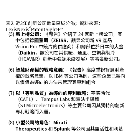
表2. 近3年創新公司數量區域分佈；資料來源：
®
LexisNexis
PatentSight+™
(5)
新上榜公司
：《報告》介紹了 24 家新上榜公司，其
中包括德國
蔡司
（
ZEISS
，蘋果公司新 VR 產品
Vision Pro 中鏡片的供應商）和總部位於日本的
大金
（
Daikin
，該公司在其供暖、通風、空調與製冷
（HCAV&R）創新中強調永續發展）等著名新公司。
(6)
智慧財產權的戰略意義：
《報告》高度重視智慧財產
權的戰略意義，以 IBM 等公司為例，這些企業已轉向
以價值為導向的方法來管理其專利組合。
(7)
以「專利品質」為導向的專利戰略
：寧德時代
（CATL）、Tempus Labs 和意法半導體
（STMicroelectronics）等主要公司因其獨特的創新
專利戰略而入選。
(8)
小型公司的角色
：
Mirati
Therapeutics
和
Splunk
等公司因其靈活性和利基