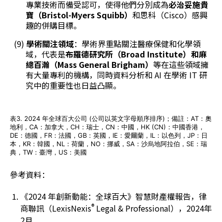
專業技術而備受認可，使得他們分別成為
必治妥施貴
寶（Bristol-Myers Squibb）
和思科（Cisco）感興
趣的併購目標。
(9)
學術關注領域
：學術界重點關注醫療保健和化學領
域，代表是
布羅德研究所（Broad Institute）和麻
總百瀚（Mass General Brigham）
等在這些領域擁
有大量專利的機構，同時資料分析和 AI 在學術 IT 研
究中的重要性也日益凸顯。
表3. 2024 年全球百大公司 (公司以英文字母順序排序)；備註：AT：奧
地利，CA：加拿大，CH：瑞士，CN：中國，HK (CN)：中國香港，
DE：德國，FR：法國，GB：英國，IE：愛爾蘭，IL：以色列，JP：日
本，KR：韓國，NL：荷蘭，NO：挪威，SA：沙烏地阿拉伯，SE：瑞
典，TW：臺灣，US：美國
參考資料：
《2024 年創新動能：全球百大》智慧財產權報告，律
®
商聯訊（LexisNexis
Legal & Professional），2024年
2月