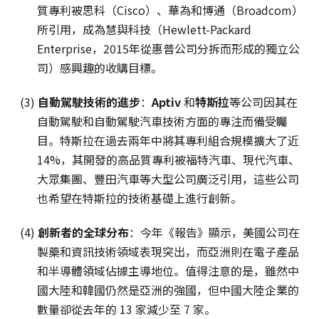
質專利被思科（Cisco）、華為和博通（Broadcom）
所引用，成為慧與科技（Hewlett-Packard
Enterprise，2015年從惠普公司分拆而形成的獨立公
司）感興趣的收購目標。
(3)
自動駕駛技術的進步
：
Aptiv
和
特斯拉
等公司因其在
自動駕駛和自動駕駛汽車技術方面的專注而備受矚
目。特斯拉在過去兩年中將其專利組合規模擴大了近
14%，其開發的高品質專利被福特汽車、現代汽車、
大眾集團、豐田汽車等大型公司廣泛引用，這些公司
也希望在特斯拉的技術基礎上進行創新。
(4)
創新者的全球分布
：今年《報告》顯示，美國公司在
製藥和資訊技術領域表現突出，而亞洲則在電子產品
和半導體領域佔據主導地位。值得注意的是，雖然中
國大陸和韓國仍然是亞洲的強國，但中國大陸企業的
數量卻從去年的 13 家減少至 7 家。