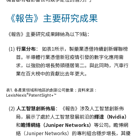
《報告》主要研究成果
《報告》主要研究成果歸納為以下9點：
(1)
行業分布
： 如表1所示，製藥業憑借持續創新蟬聯榜
首。半導體行業憑借新冠疫情引發的數字化應用需
求，以強勁的增長勢頭穩居第二。與此同時，汽車行
業在百大榜中的貢獻比去年更大。
表1. 各產業領域和地區的創新公司數量；資料來源：
®
LexisNexis
PatentSight+™
(2)
人工智
慧
創新佈局
：《報告》涉及人工智慧創新佈
局，展示了處於人工智慧發展前沿的
輝達（Nvidia）
和
瞻博網絡（Juniper Networks）
等公司。瞻博網
絡（Juniper Networks）的專利組合穩步增長，其優