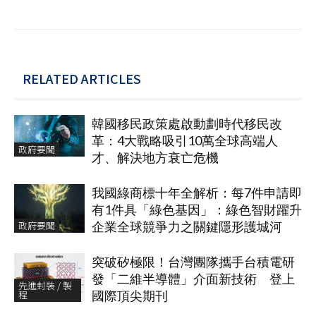
RELATED ARTICLES
韓國移民政策處啟動劃時代移民改
革：4大戰略吸引10萬全球高端人
政府要聞
才、解決地方衰亡危機
我國綠商標十年全解析：每7件申請即
有1件具「綠色基因」：綠色智財躍升
政府要聞
企業全球競爭力之關鍵隱形護城河
突破矽極限！台灣團隊攜手台積電研
發「二維半導體」介面新技術 登上
先進封裝 / 製
程
國際頂尖期刊