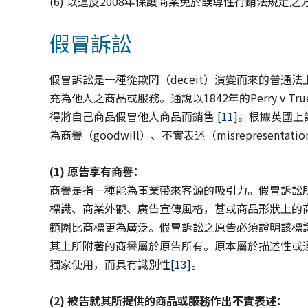
(6) 以違反2008年保護商業免於誤導性行銷法規定
假冒訴訟
假冒訴訟是一種從欺罔（deceit）演變而來的普
充為他人之商品或服務。通說以1842年的Perry v 
得將自己商品假冒他人商品而銷售
[11]
。根據英國上議
為商譽（goodwill）、不實表述（misrepresentat
(1)
原告享有商譽
：
商譽是指一種能為事業帶來客源的吸引力。假冒訴訟
標識、商業外觀、廣告宣傳風格，甚或商品形狀上的
範圍比商標更為廣泛。假冒訴訟之原告必須證明該標
其上所附著的商譽屬於原告所有。原本屬於描述性或
獨家使用，而具有識別性
[13]
。
(2)
被告就其所提供的商品或服務作出不實表述：