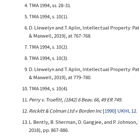
TMA 1994, ss. 28-31.
TMA 1994, s. 10(1).
D. Llewelyn and T. Aplin, Intellectual Property: P
& Maxwell, 2019), at 767-768.
TMA 1994, s. 10(2).
TMA 1994, s. 10(3).
D. Llewelyn and T. Aplin, Intellectual Property: P
& Maxwell, 2019), at 779-780.
TMA 1994, s. 10(4).
Perry v. Truefitt, (1842) 6 Beav. 66, 49 ER 749.
Reckitt & Colman Ltd v Borden Inc
[1990] UKHL 12
.
L. Bently, B. Sherman, D. Gangjee, and P. Johnson,
2018), pp. 867-886.