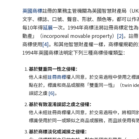
英國商標
註冊的業務主管機關為英國智慧財產局（UK
文字、標誌、口號、聲音、形狀、顏色等，都可以作
每10年得
延展
一次。1994年商標法將註冊商標定性為個人
動產」（incorporeal movable property）
[2]
。註冊
商標使用
[4]
。和其他智慧財產權一樣，商標權規範的
1994年英國商標法明定下列三種商標侵權類型：
基於雙重同一性之侵權：
他人未經
註冊商標
權人同意，於交易過程中使用之標
點在於，標識和商品或服務「雙重同一性」（twin id
誤認之虞
[6]
。
基於有致混淆誤認之虞之侵權：
他人未經註冊商標權人同意，於交易過程中，將相同
標識使用於同一或類似之商品或服務，而且該使用有致公眾
基於商標淡化或減損之侵權：