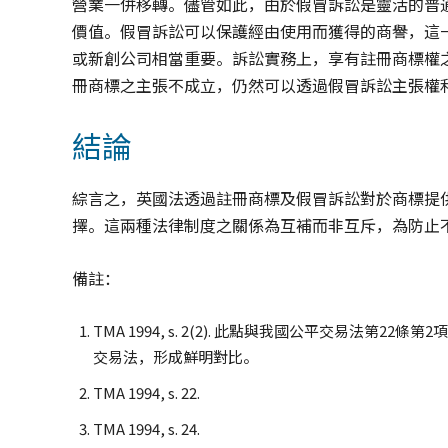
營業一併移轉。儘管如此，由於假冒訴訟是靈活的普
價值。假冒訴訟可以保護經由使用而獲得的商譽，這
或新創公司相當重要。訴訟實務上，享有註冊商標權
冊商標之主張不成立，仍然可以透過假冒訴訟主張權
結論
綜言之，英國法透過註冊商標及假冒訴訟對於商標提
擇。這兩種法律制度之關係為互補而非互斥，為防止
備註：
TMA 1994, s. 2(2). 此點與我國公平交易法
交易法，形成鮮明對比。
TMA 1994, s. 22.
TMA 1994, s. 24.