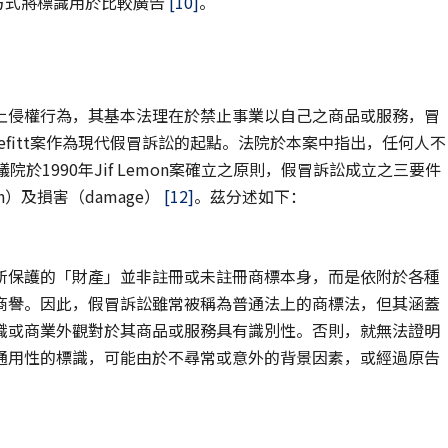
之方式將標識用於比較廣告
[10]
。
通法上侵權行為，其基本法理在於禁止事業以自己之商品或服務，冒
Truefitt案作為現代假冒訴訟的起點。法院於本案中指出，任何人不
院於1990年Jif Lemon案確立之原則，假冒訴訟成立之三要件
ion）及損害（damage）
[12]
。茲分述如下：
所保護的「財產」並非註冊或未註冊商標本身，而是依附於各種
商譽。因此，假冒訴訟雖常被稱為普通法上的商標法，但其涵蓋
識或商業外觀對於其商品或服務具有識別性。否則，就無法證明
通用性的標識，可能由於不尋常或意外的背景因素，或經過原告