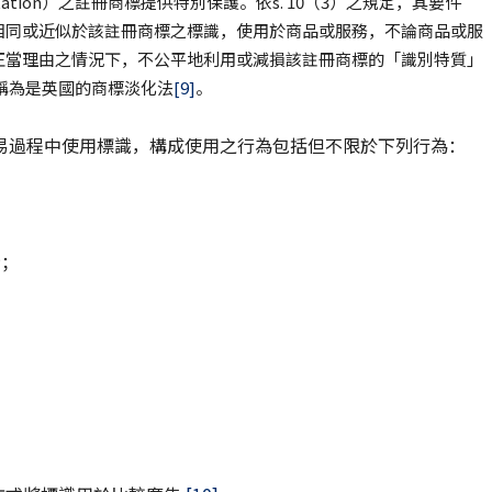
tion）之註冊商標提供特別保護。依s. 10（3）之規定，其要件
相同或近似於該註冊商標之標識，使用於商品或服務，不論商品或服
正當理由之情況下，不公平地利用或減損該註冊商標的「識別特質」
稱為是英國的商標淡化法
[9]
。
易過程中使用標識，構成使用之行為包括但不限於下列行為：
示；