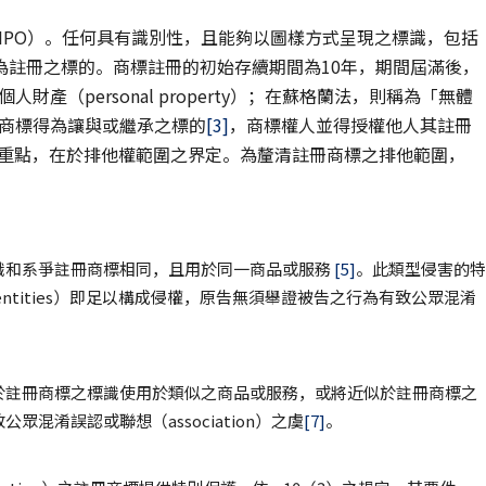
IPO）。任何具有識別性，且能夠以圖樣方式呈現之標識，包括
為註冊之標的。商標註冊的初始存續期間為10年，期間屆滿後，
財產（personal property）；在蘇格蘭法，則稱為「無體
商標得為讓與或繼承之標的
[3]
，商標權人並得授權他人其註冊
重點，在於排他權範圍之界定。為釐清註冊商標之排他範圍，
識和系爭註冊商標相同，且用於同一商品或服務
[5]
。此類型侵害的特
entities）即足以構成侵權，原告無須舉證被告之行為有致公眾混淆
於註冊商標之標識使用於類似之商品或服務，或將近似於註冊商標之
混淆誤認或聯想（association）之虞
[7]
。