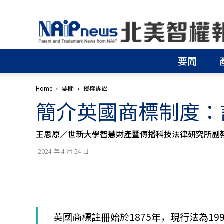
北
美
智
權
要聞
報
│
專
Home
要聞
侵權訴訟
利
簡介英國商標制度：
申
請
│
王思原／世新大學智慧財產暨傳播科技法律研究所副
商
標
2024 年 4 月 24 日
申
請
│
侵
權
分
英國商標註冊始於1875年，現行法為1994年
析