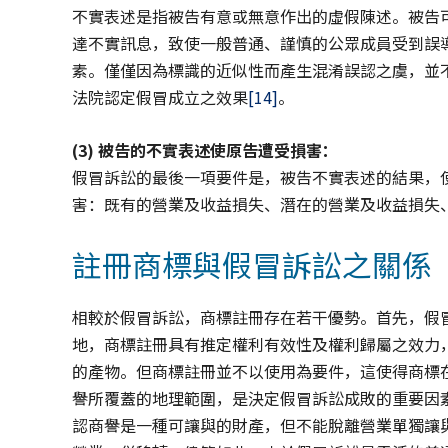
不實表述是指被告有意或無意作出的虛假陳述。被告
達不實訊息，致使一般普通、謹慎的公眾成員受到誤
素。僅僅因為標識的近似性而產生混淆誤認之虞，並
法院認定假冒成立之效果
[14]
。
(3)
被告的不實表述使原告遭受損害：
假冒訴訟的最後一項要件是，被告不實表述的結果，
害：既有的營業及收益損失、潛在的營業及收益損失
註冊商標與假冒訴訟之關係
相較於假冒訴訟，商標註冊存在若干優勢。首先，假
地，商標註冊具有推定權利有效性及權利歸屬之效力
的產物。但商標註冊並不以使用為要件，這使得商標
譽所覆蓋的地理範圍，是決定假冒訴訟成敗的重要因
認商譽是一種可讓與的財產，但不能脫離營業單獨讓