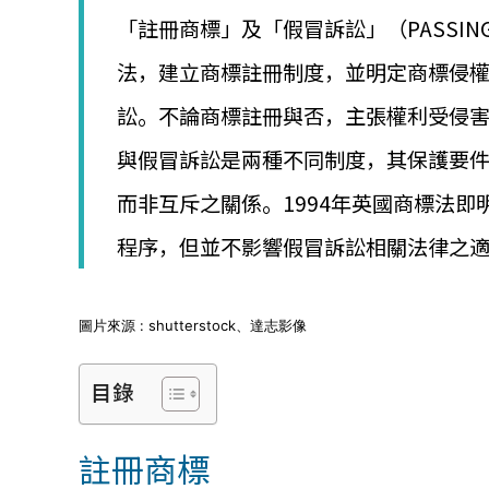
│
「註冊商標」及「假冒訴訟」（PASSIN
智
財
法，建立商標註冊制度，並明定商標侵
權
顧
訟。不論商標註冊與否，主張權利受侵
問
│
與假冒訴訟是兩種不同制度，其保護要
專
利
而非互斥之關係。1994年英國商標法
佈
局
程序，但並不影響假冒訴訟相關法律之
│
美
國
圖片來源 : shutterstock、達志影像
專
利
目錄
註冊商標