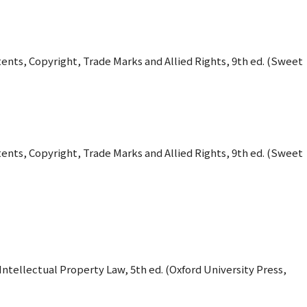
atents, Copyright, Trade Marks and Allied Rights, 9th ed. (Sweet
atents, Copyright, Trade Marks and Allied Rights, 9th ed. (Sweet
 Intellectual Property Law, 5th ed. (Oxford University Press,