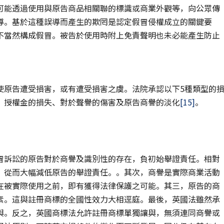
可能透過使用與原告商品相關聯的標識或商業外觀等，向公眾傳
導。基於這種誤導而產生的欺罔是認定假冒侵權成立的關鍵要
不當然構成假冒。被告於使用時附上免責聲明也未必能產生防止
使原告遭受損害，或有遭受損害之虞。法院承認以下5種類型的
、授權金的損失、對於聲譽的傷害及原告商譽的淡化
[15]
。
冒訴訟的原告對於商譽及識別性的存在，負初始舉證責任。相對
，從而大幅減低原告的舉證責任。。其次，商譽是實際商業活動
在被實際使用之前，即有獲得法律保護之可能。其三，原告的商
素。這與註冊商標的全國性效力大相逕庭。最後，英國法雖然承
與。反之，英國商標法允許註冊商標單獨讓與，無須連同商譽或