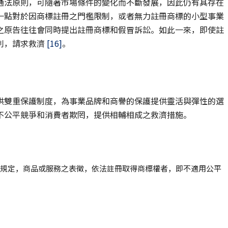
通法原則，可隨著市場條件的變化而不斷發展，因此仍有其存在
一點對於因商標註冊之門檻限制，或者無力註冊商標的小型事業
之原告往往會同時提出註冊商標和假冒訴訟。如此一來，即使註
利，請求救濟
[16]
。
供雙重保護制度，為事業品牌和商譽的保護提供靈活與彈性的選
不公平競爭和消費者欺罔，提供相輔相成之救濟措施。
第22條第2項規定，商品或服務之表徵，依法註冊取得商標權者，即不適用公平