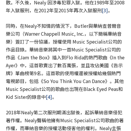
散。不久後，Nealy 因涉毒犯罪入獄。他在1989年至2008
年入獄服刑，在2012年至2015年再次入獄服刑
[3]
。
同時，在Nealy不知情的情況下，Butler與華納查普爾音
樂公司（Warner Chappell Music, Inc.，以下簡稱華納音
樂）簽訂了一份協議，授權使用 Music Specialist公司的
作品目錄。華納音樂將其中一首Music Specialist公司的
作品《Jam the Box》插入到Flo Rida的熱門歌曲《In the
Ayer》中，這首歌賣出了數百萬張，並且攻佔美國《告示
牌》單曲榜第9名。這首歌的使用權還被授權給幾個熱門
電視節目，包括《So You Think You Can Dance》。其他
Music Specialist公司的歌曲也出現在Black Eyed Peas和
Kid Sister的錄音中
[4]
。
2018年Nealy第二次服刑期滿出獄後，起訴華納音樂侵犯
著作權。Nealy聲稱他擁有Music Specialist公司歌曲的著
作權，而華納音樂的授權活動侵害他的權利。Nealy主張