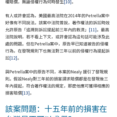
權賠償，無論侵權行為何時發生
[10]
。
有人或許會認為，美國最高法院在2014年的Petrella案中
好像有不同說法。該案中法院曾說，著作權法的訴訟時效
允許原告「追溯到訴訟提起前三年內的救濟」
[11]
。最高
法院說明，若不看上下文，或許會認為這句話可能涉及此
處的問題。但在Petrella案中，原告早已知道被告的侵權
行為，在發現規則下也無法對三年以前的侵權行為提起訴
訟
[12]
。
與Petrella案中的原告不同，本案的Nealy 援引了發現規
則。假設Nealy對三年前的損害請求賠償都是在發現後三
年內提起，符合著作權法的規定，那麼他應可獲得相應的
損害賠償
[13]
。
該案問題：十五年前的損害在