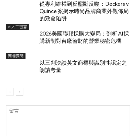
從專利維權到反壟斷反噬：Deckers v.
Quince 案揭示時尚品牌商業外觀佈局
的致命陷阱
AI人工智慧
2026美國聯邦採購大變局：剖析 AI採
購新制對台廠智財的營業秘密危機
商標要聞
以三判決談英文商標與識別性認定之
朗讀考量