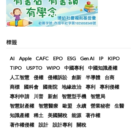
標籤
AI
Apple
CAFC
EPO
ESG
Gen AI
IP
KIPO
TIPO
USPTO
WIPO
中國專利
中國知識產權
人工智慧
侵權
侵權訴訟
創新
半導體
台商
商標
國科會
國衛院
地緣政治
專利
專利侵權
專利申請
川普
新創
智慧型手機
智慧局
智慧財產權
智慧醫療
歐盟
永續
營業秘密
生醫
知識產權
稀土
美國關稅
能源
著作權
著作權侵權
設計
設計專利
關稅