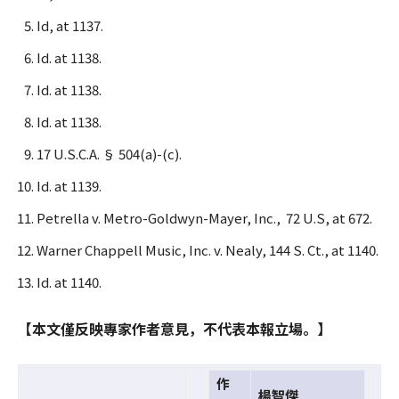
Id, at 1137.
Id. at 1138.
Id. at 1138.
Id. at 1138.
17 U.S.C.A. § 504(a)-(c).
Id. at 1139.
Petrella v. Metro-Goldwyn-Mayer, Inc., 72 U.S, at 672.
Warner Chappell Music, Inc. v. Nealy, 144 S. Ct., at 1140.
Id. at 1140.
【本文僅反映專家作者意見，不代表本報立場。】
作
楊智傑