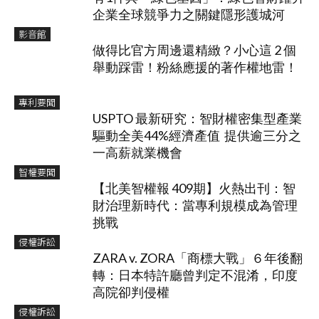
企業全球競爭力之關鍵隱形護城河
影音館
做得比官方周邊還精緻？小心這 2 個
舉動踩雷！粉絲應援的著作權地雷！
專利要聞
USPTO 最新研究：智財權密集型產業
驅動全美44%經濟產值 提供逾三分之
一高薪就業機會
智權要聞
【北美智權報 409期】火熱出刊：智
財治理新時代：當專利規模成為管理
挑戰
侵權訴訟
ZARA v. ZORA「商標大戰」６年後翻
轉：日本特許廳曾判定不混淆，印度
高院卻判侵權
侵權訴訟