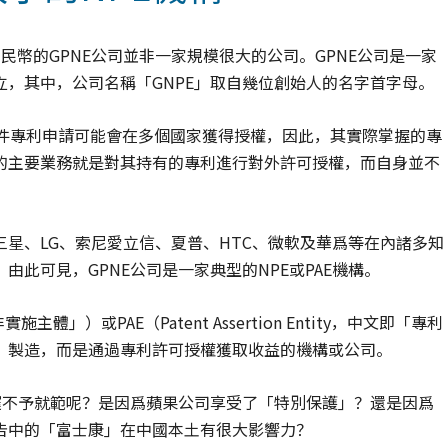
民幣的GPNE公司並非一家規模很大的公司。GPNE公司是一家
，其中，公司名稱「GNPE」取自幾位創始人的名字首字母。
一件專利申請可能會在多個國家獲得授權，因此，其實際掌握的專
的主要業務就是對其持有的專利進行對外許可授權，而自身並不
星、LG、索尼愛立信、夏普、HTC、微軟及華爲等在內諸多知
此可見，GPNE公司是一家典型的NPE或PAE機構。
利非實施主體」）或PAE（Patent Assertion Entity，中文即「專利
、製造，而是通過專利許可授權獲取收益的機構或公司。
遲不予就範呢？是因爲蘋果公司享受了「特別保護」？還是因爲
告中的「富士康」在中國本土有很大影響力？