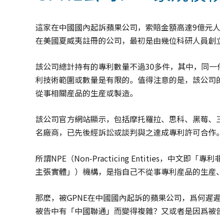
這家在中國國內起訴蘋果公司，索賠金額高達9億元人
在美國夏威夷註冊的公司，最初是由幾位科研人員創立
該公司總計持有的專利數量不過30多件，其中，同
利技術範圍或數量是有限的。值得注意的是，該公司
從事相關産品的生産或製造。
該公司官方網站顯示，包括摩托羅拉、思科、黑莓、三
名廠商，已先後經訴訟或談判與之達成專利許可合作。由
所謂NPE（Non-Practicing Entities，中文即「專
主張實體」）機構，是指自己不從事專利産品的生産
那麽，被GPNE在中國國內起訴的蘋果公司，爲何遲
被告中有「中國聯通」而變得複雜？又或者是因爲被