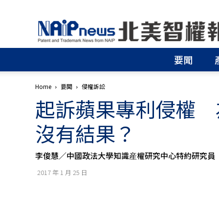
北
美
智
權
要聞
報
│
專
Home
要聞
侵權訴訟
利
起訴蘋果專利侵權 
申
請
│
沒有結果？
商
標
申
李俊慧／中國政法大學知識産權研究中心特約研究員
請
│
2017 年 1 月 25 日
侵
權
分
析