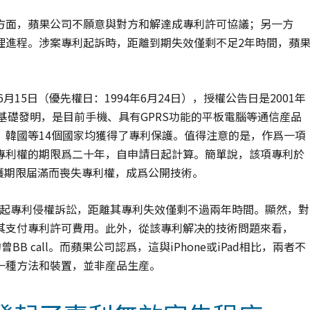
方面，蘋果公司不願意與對方和解達成專利許可協議；另一方
理進程。涉案專利起訴時，距離到期失效僅剩不足2年時間，蘋
15日（優先權日：1994年6月24日），授權公告日是2001年
的基礎發明，是目前手機、具有GPRS功能的平板電腦等通信産品
、韓國等14個國家均獲得了專利保護。值得注意的是，作爲一項
專利權的期限爲二十年，自申請日起計算。簡單說，該項專利於
將因保護期限届滿而喪失專利權，成爲公開技術。
司發起專利侵權訴訟，距離其專利失效僅剩不過兩年時間。顯然，對
其支付專利許可費用。此外，從該專利解决的技術問題來看，
 call。而蘋果公司認爲，這與iPhone或iPad相比，兩者不
一種方法和裝置，並非産品生産。