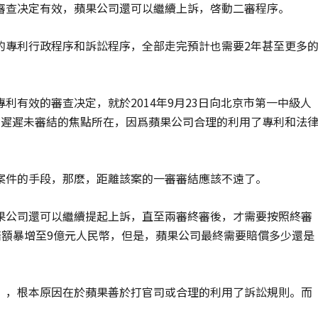
審查决定有效，蘋果公司還可以繼續上訴，啓動二審程序。
的專利行政程序和訴訟程序，全部走完預計也需要2年甚至更多
利有效的審查决定，就於2014年9月23日向北京市第一中級人
內遲遲未審結的焦點所在，因爲蘋果公司合理的利用了專利和法
案件的手段，那麽，距離該案的一審審結應該不遠了。
果公司還可以繼續提起上訴，直至兩審終審後，才需要按照終審
賠額暴增至9億元人民幣，但是，蘋果公司最終需要賠償多少還是
」，根本原因在於蘋果善於打官司或合理的利用了訴訟規則。而