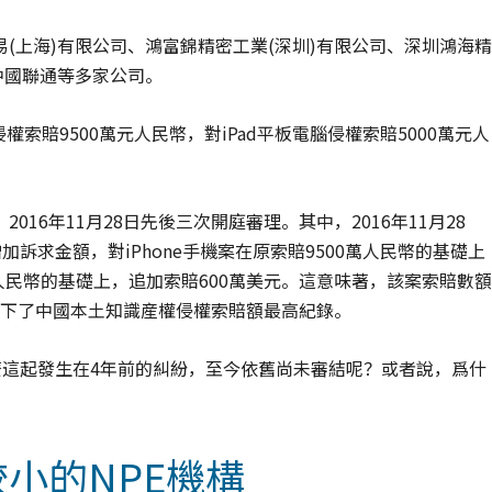
(上海)有限公司、鴻富錦精密工業(深圳)有限公司、深圳鴻海精
中國聯通等多家公司。
侵權索賠9500萬元人民幣，對iPad平板電腦侵權索賠5000萬元人
、2016年11月28日先後三次開庭審理。其中，2016年11月28
訴求金額，對iPhone手機案在原索賠9500萬人民幣的基礎上
萬人民幣的基礎上，追加索賠600萬美元。這意味著，該案索賠數額
經創下了中國本土知識産權侵權索賠額最高紀錄。
麽這起發生在4年前的糾紛，至今依舊尚未審結呢？或者說，爲什
較小的NPE機構