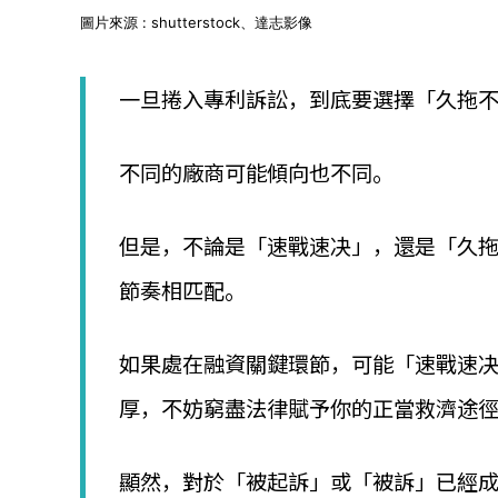
│
圖片來源 : shutterstock、達志影像
智
財
權
一旦捲入專利訴訟，到底要選擇「久拖
顧
問
│
不同的廠商可能傾向也不同。
專
利
佈
但是，不論是「速戰速决」，還是「久
局
│
節奏相匹配。
美
國
專
利
如果處在融資關鍵環節，可能「速戰速
厚，不妨窮盡法律賦予你的正當救濟途
顯然，對於「被起訴」或「被訴」已經