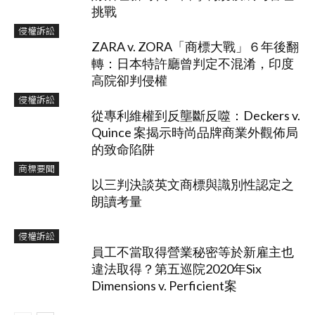
挑戰
侵權訴訟
ZARA v. ZORA「商標大戰」６年後翻
轉：日本特許廳曾判定不混淆，印度
高院卻判侵權
侵權訴訟
從專利維權到反壟斷反噬：Deckers v.
Quince 案揭示時尚品牌商業外觀佈局
的致命陷阱
商標要聞
以三判決談英文商標與識別性認定之
朗讀考量
侵權訴訟
員工不當取得營業秘密等於新雇主也
違法取得？第五巡院2020年Six
Dimensions v. Perficient案