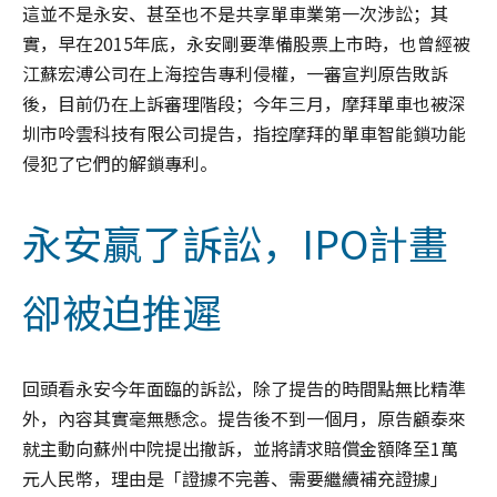
這並不是永安、甚至也不是共享單車業第一次涉訟；其
實，早在2015年底，永安剛要準備股票上市時，也曾經被
江蘇宏溥公司在上海控告專利侵權，一審宣判原告敗訴
後，目前仍在上訴審理階段；今年三月，摩拜單車也被深
圳市呤雲科技有限公司提告，指控摩拜的單車智能鎖功能
侵犯了它們的解鎖專利。
永安贏了訴訟，IPO計畫
卻被迫推遲
回頭看永安今年面臨的訴訟，除了提告的時間點無比精準
外，內容其實毫無懸念。提告後不到一個月，原告顧泰來
就主動向蘇州中院提出撤訴，並將請求賠償金額降至1萬
元人民幣，理由是「證據不完善、需要繼續補充證據」