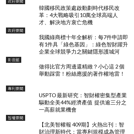
政府要聞
韓國移民政策處啟動劃時代移民改
革：4大戰略吸引10萬全球高端人
才、解決地方衰亡危機
政府要聞
我國綠商標十年全解析：每7件申請即
有1件具「綠色基因」：綠色智財躍升
企業全球競爭力之關鍵隱形護城河
影音館
做得比官方周邊還精緻？小心這 2 個
舉動踩雷！粉絲應援的著作權地雷！
專利要聞
USPTO 最新研究：智財權密集型產業
驅動全美44%經濟產值 提供逾三分之
一高薪就業機會
智權要聞
【北美智權報 409期】火熱出刊：智
財治理新時代：當專利規模成為管理