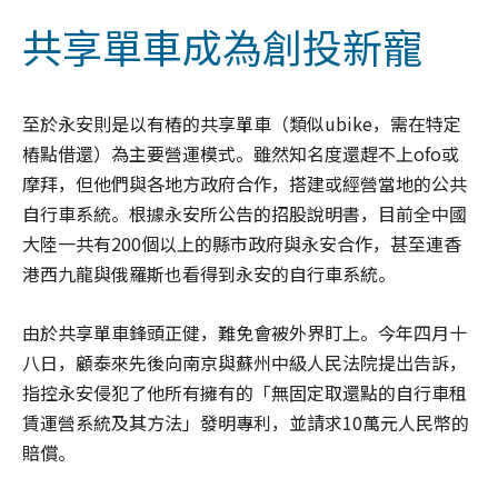
共享單車成為創投新寵
至於永安則是以有樁的共享單車（類似ubike，需在特定
樁點借還）為主要營運模式。雖然知名度還趕不上ofo或
摩拜，但他們與各地方政府合作，搭建或經營當地的公共
自行車系統。根據永安所公告的招股說明書，目前全中國
大陸一共有200個以上的縣市政府與永安合作，甚至連香
港西九龍與俄羅斯也看得到永安的自行車系統。
由於共享單車鋒頭正健，難免會被外界盯上。今年四月十
八日，顧泰來先後向南京與蘇州中級人民法院提出告訴，
指控永安侵犯了他所有擁有的「無固定取還點的自行車租
賃運營系統及其方法」發明專利，並請求10萬元人民幣的
賠償。