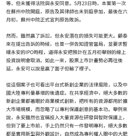
等，但未獲得法院與永安同意。5月23日時，本案第一次
在蘇州中院開庭，原告及其律師也未到庭參加，最後在六
月初，蘇州中院正式宣判原告敗訴。
然而，雖然贏了訴訟，但永安潛在的損失可能更大。顧泰
來在提出告訴的時候，也曾一併告知證管當局，並要求暫
緩永安的IPO時程，逼得永安把預計在五月初舉辦的線上
投資說明會取消。如此一來，股票上市計畫勢必再往後
延，永安可以說是贏了面子但輸了裡子。
從這個案子也可看出平台式新創企業的法律風險，以及中
國大陸專利量暴增的後遺症。在共享經濟中，絕大多數的
新創企業都著眼於商業模式創新，把所有的資源都用於擴
大市場規模，而忽略了以專利保護創意的基本功。舉例來
說，永安雖然也宣稱投入大量資源在研發與智財保護上，
但到了要上市前，手上仍然只有一件發明專利，絕大多數
都是實用新型與外觀設計，自然成為專利權人眼中的大肥