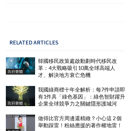
RELATED ARTICLES
韓國移民政策處啟動劃時代移民改
革：4大戰略吸引10萬全球高端人
政府要聞
才、解決地方衰亡危機
我國綠商標十年全解析：每7件申請即
有1件具「綠色基因」：綠色智財躍升
政府要聞
企業全球競爭力之關鍵隱形護城河
做得比官方周邊還精緻？小心這 2 個
舉動踩雷！粉絲應援的著作權地雷！