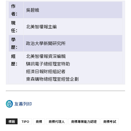
作
吳碧娥
者：
現
北美智權報主編
任：
學
政治大學新聞研究所
歷：
經
北美智權報資深編輯
歷：
驊訊電子總經理室特助
經濟日報財經組記者
東森購物總經理室經營企劃
友善列印
標籤
TIPO
商標
商標代理人
商標專業能力認證
商標考試