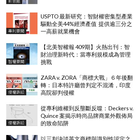
影音館
USPTO 最新研究：智財權密集型產業
驅動全美44%經濟產值 提供逾三分之
專利要聞
一高薪就業機會
【北美智權報 409期】火熱出刊：智
財治理新時代：當專利規模成為管理
智權要聞
挑戰
ZARA v. ZORA「商標大戰」６年後翻
轉：日本特許廳曾判定不混淆，印度
侵權訴訟
高院卻判侵權
從專利維權到反壟斷反噬：Deckers v.
Quince 案揭示時尚品牌商業外觀佈局
侵權訴訟
的致命陷阱
以三判決談英文商標與識別性認定之