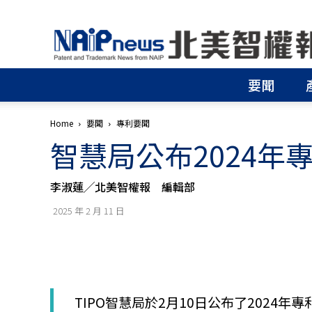
北
美
智
權
要聞
報
│
專
Home
要聞
專利要聞
利
智慧局公布2024年
申
請
│
李淑蓮╱北美智權報 編輯部
商
標
2025 年 2 月 11 日
申
請
│
侵
權
分
TIPO智慧局於2月10日公布了2024
析