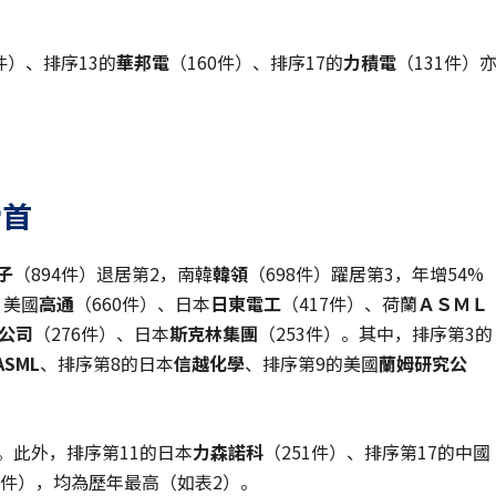
1件）、排序13的
華邦電
（160件）、排序17的
力積電
（131件）
榜首
子
（894件）退居第2，南韓
韓領
（698件）躍居第3，年增54%
、美國
高通
（660件）、日本
日東電工
（417件）、荷蘭
ＡＳＭＬ
公司
（276件）、日本
斯克林集團
（253件）。其中，排序第3的
ASML
、排序第8的日本
信越化學
、排序第9的美國
蘭姆研究公
。此外，排序第11的日本
力森諾科
（251件）、排序第17的中國
67件），均為歷年最高（如表2）。