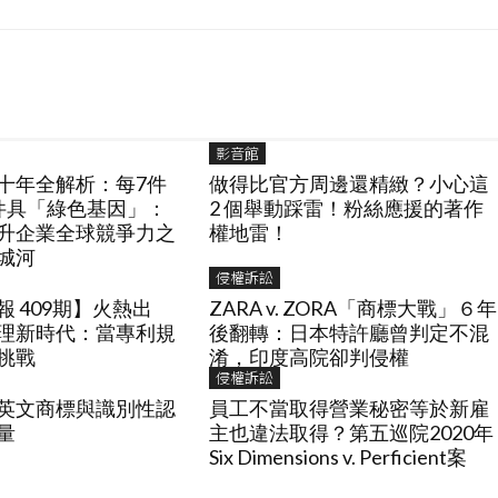
影音館
十年全解析：每7件
做得比官方周邊還精緻？小心這
件具「綠色基因」：
2 個舉動踩雷！粉絲應援的著作
升企業全球競爭力之
權地雷！
城河
侵權訴訟
 409期】火熱出
ZARA v. ZORA「商標大戰」６年
理新時代：當專利規
後翻轉：日本特許廳曾判定不混
挑戰
淆，印度高院卻判侵權
侵權訴訟
英文商標與識別性認
員工不當取得營業秘密等於新雇
量
主也違法取得？第五巡院2020年
Six Dimensions v. Perficient案