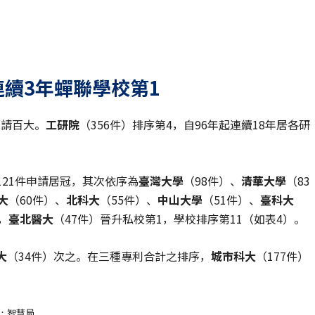
連續3年蟬聯學校第1
申請百大。
工研院
（356件）排序第4，自96年起連續18年居各研
121件申請居冠，其次依序為
臺灣大學
（98件）、
清華大學
（83
大
（60件）、
北科大
（55件）、
中山大學
（51件）、
臺科大
，
臺北醫大
（47件）晉升私校第1，學校排序第11（如表4）。
大
（34件）次之。在三種專利合計之排序，
城市科大
（177件）
。
源：智慧局