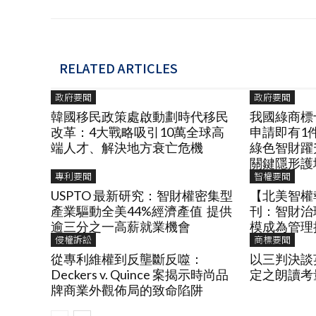
RELATED ARTICLES
政府要聞
政府要聞
韓國移民政策處啟動劃時代移民
我國綠商標
改革：4大戰略吸引10萬全球高
申請即有1
端人才、解決地方衰亡危機
綠色智財躍
關鍵隱形護
專利要聞
智權要聞
USPTO 最新研究：智財權密集型
【北美智權報
產業驅動全美44%經濟產值 提供
刊：智財治
逾三分之一高薪就業機會
模成為管理
侵權訴訟
商標要聞
從專利維權到反壟斷反噬：
以三判決談
Deckers v. Quince 案揭示時尚品
定之朗讀考
牌商業外觀佈局的致命陷阱