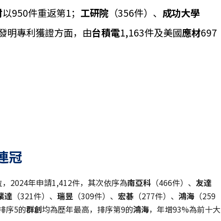
材
以950件重返第1；
工研院
（356件）、
成功大學
。發明專利獲證方面，由
台積電
1,163件及美國
應材
697
連冠
2024年申請1,412件，其次依序為
南亞科
（466件）、
友達
業達
（321件）、
瑞昱
（309件）、
宏碁
（277件）、
鴻海
（259
排序5的
群創
均為歷年最高，排序第9的
鴻海
，年增93%為前十大