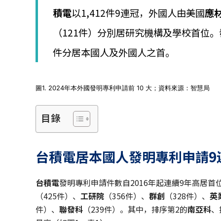
│
積電
以1,412件9連冠，外國人由美國
應
智
財
（121件）分別居研究機構及學校首位
權
顧
件分居本國人及外國人之首。
問
│
專
利
圖1. 2024年本外國發明專利申請前 10 大；資料來源：智慧局
佈
局
目錄
│
美
國
專
台積電居本國人發明專利申請9
利
台積電
發明專利申請件數自2016年起連續9年高居首位，
（425件）、
工研院
（356件）、
群創
（328件）、
英
件）、
聯發科
（239件）。其中，排序第2的
南亞科
、