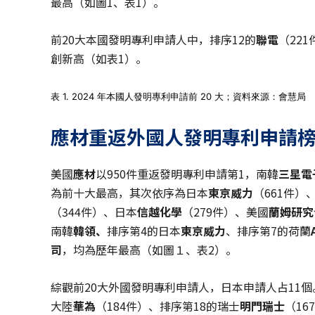
最高（如圖1、表1）。
前20大本國發明專利申請人中，排序12的
聯電
（22
創新高（如表1）。
表 1. 2024 年本國人發明專利申請前 20 大；資料來源：會慧局
應材重返外國人發明專利申請
美國
應材
以950件重返發明專利申請第1，南韓
三星電
為前十大最高，其次依序為日本
東京威力
（661件）
（344件）、日本
信越化學
（279件）、美國
蘭姆研究
南韓
韓領
、
排序第4的日本
東京威力
、排序第7的荷蘭
司
，均為歷年最高（如圖１、表2）。
綜觀前20大外國發明專利申請人，日本申請人占11個
大陸
華為
（184件）、排序第18的瑞士
明門瑞士
（1