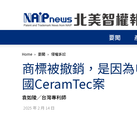
北
美
智
權
要聞
報
│
專
Home
要聞
侵權訴訟
利
商標被撤銷，是因為申
申
請
│
國CeramTec案
商
標
申
袁如陵╱台灣專利師
請
│
2025 年 2 月 14 日
侵
權
分
析