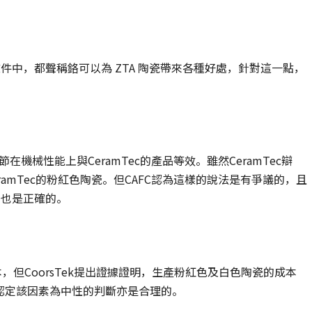
 的文件中，都聲稱鉻可以為 ZTA 陶瓷帶來各種好處，針對這一點，
機械性能上與CeramTec的產品等效。雖然CeramTec辯
amTec的粉紅色陶瓷。但CAFC認為這樣的說法是有爭議的，且
定也是正確的。
本，但CoorsTek提出證據證明，生產粉紅色及白色陶瓷的成本
B認定該因素為中性的判斷亦是合理的。