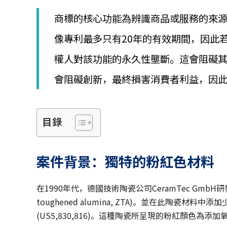
│
智
商標的核心功能為辨識商品或服務的來
財
權
像專利最多只有20年的有效期間，因此
顧
權人對該功能的永久性壟斷。這會阻礙
問
│
會阻礙創新，最終損害消費者利益，因
專
利
佈
局
目錄
│
美
國
專
案件背景：獨特的粉紅色材料
利
在1990年代，德國技術陶瓷公司CeramTec GmbH
toughened alumina, ZTA)。並在此陶瓷
(US5,830,816)。這種陶瓷所呈現的粉紅顏色為