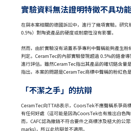
實驗資料無法證明特徵不具功
在與本案相關的德國訴訟中，進行了幾項實驗。研究機構發
0.5%）對陶瓷產品的硬度或耐磨性沒有影響。
然而，由於實驗沒有涵蓋系爭專利中聲稱能夠產生粉紅色
判定。CeramTec的內部實驗發現超過 0.5%的鉻會
進行評估。雖然CeramTec指出其產品的確切鉻含量
指出，本案的問題是CeramTec商標中聲稱的粉紅
「不潔之手」的抗辯
CeramTec向TTAB表示，CoorsTek不應聲稱系爭
有任何好處（這可能是因為CoorsTek也有推出白色陶瓷產
而，CAFC認為撤銷不符合要件之商標涉及極大的公眾利益(strong pub
marks)，所以此抗辯並不適用。