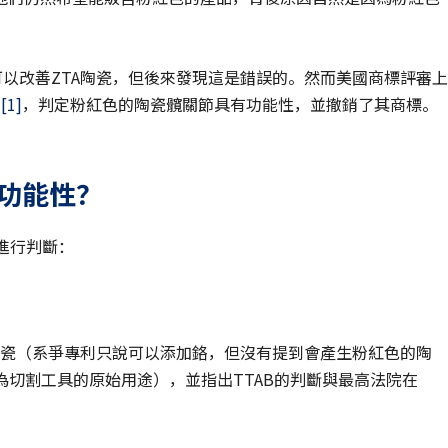
鉻可以改善ZTA陶瓷，但後來發現這是錯誤的。然而美國商標評審上
素
[1]
，判定粉紅色的陶瓷髖關節具有功能性，並撤銷了其商標。
。
有功能性？
素進行判斷：
TA陶瓷（系爭專利只說可以添加鉻，但沒有提到會產生粉紅色的陶
為切割工具的原始用途），並指出TTAB的判斷與最高法院在