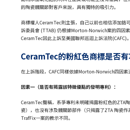
的陶瓷髖關節對客戶來說，具有獨特的吸引力。
商標權人CeramTec則主張，自己以前也相信添加
訴委員會 (TTAB) 仍根據Morton-Norwich案的四因
CeramTec因此上訴至美國聯邦巡迴上訴法院(CAFC)
CeramTec的粉紅色商標是否
在上訴階段，CAFC同樣依據Morton-Norwich四因
因素一
（是否
有揭露該特徵優點的發明專利
）
：
CeramTec聲稱，系爭專利未明確揭露粉紅色的Z
瓷），也沒有涉及髖關節部件（只揭露了ZTA 陶瓷作
TrafFix一案的教示不同。