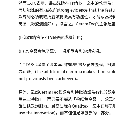
然而CAFC表示，最高法院在TrafFix一案中的
有功能性的有力證據(strong evidence that the featur
及專利必須明確揭露該特徵具有功能性，才能成為特徵具
商品（陶瓷髖關節）。換言之，CeramTec的主張是基於
(I) 添加鉻會使ZTA陶瓷變成粉紅色；
(II) 其產品實施了至少一項系爭專利的請求項。
而TTAB也考慮了系爭專利的說明書及審查歷程，例
為可能」(the addition of chromia makes it possible f
not previously been achieved)。
另外，雖然CeramTec強調專利特徵被認為有利於
用這些特徵」，而只要不製造「粉紅色產品」，公眾本就
說法缺乏說服力。最高法院在Qualitex一案中已經表
use the innovation)，而不僅僅是該創新的一部分。