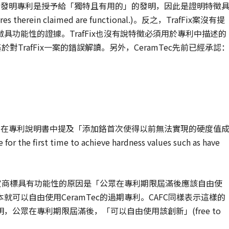
教示為：發明專利是授予給「獨特且有用的」的發明，因此是證明特徵
es therein claimed are functional.)。反之，TrafFix案沒有提
功能性的證據。TrafFix也沒有說特徵必須用於專利中描述的
對TrafFix一案的錯誤解讀。另外，CeramTec先前已經承認
如在專利說明書中提及「添加鉻首次使得以前無法實現的硬度值
or the first time to achieve hardness values such as have
認定商標具有功能性的原因是「公眾在專利期限屆滿後應該自由使
可以自由使用CeramTec的過期專利。CAFC同樣表示這樣的
明，公眾在專利期限屆滿後，「可以自由使用該創新」(free to