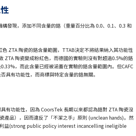
能性
現，添加不同含量的鉻（重量百分比為 0.0、0.1、0.3 和
 ZTA 陶瓷的鉻含量範圍，TTAB決定不將結果納入其功能性
導致 ZTA 陶瓷變成粉紅色，而德國的實驗則沒有對超過0.5%的鉻
是0.33%，而此含量已經被涵蓋在實驗的鉻含量範圍內。但CAFC
色是否具有功能性，而商標與特定含量的鉻無關。
商標具有功能性，因為 CoorsTek 長期以來都認為鉻對 ZTA 陶瓷沒
品），因而違反了「不潔之手」原則 (unclean hands)。然
lic policy interest incancelling ineligible