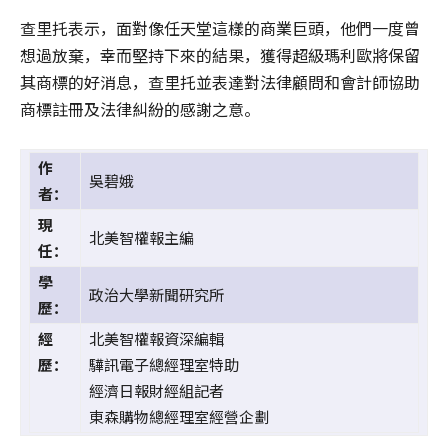
查里托表示，面對像任天堂這樣的商業巨頭，他們一度曾
想過放棄，幸而堅持下來的結果，獲得超級瑪利歐將保留
其商標的好消息，查里托並表達對法律顧問和會計師協助
商標註冊及法律糾紛的感謝之意。
作
吳碧娥
者：
現
北美智權報主編
任：
學
政治大學新聞研究所
歷：
經
北美智權報資深編輯
歷：
驊訊電子總經理室特助
經濟日報財經組記者
東森購物總經理室經營企劃