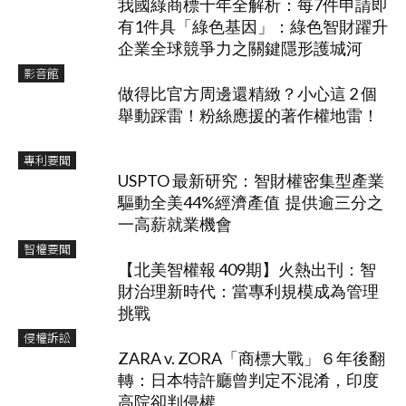
我國綠商標十年全解析：每7件申請即
有1件具「綠色基因」：綠色智財躍升
企業全球競爭力之關鍵隱形護城河
影音館
做得比官方周邊還精緻？小心這 2 個
舉動踩雷！粉絲應援的著作權地雷！
專利要聞
USPTO 最新研究：智財權密集型產業
驅動全美44%經濟產值 提供逾三分之
一高薪就業機會
智權要聞
【北美智權報 409期】火熱出刊：智
財治理新時代：當專利規模成為管理
挑戰
侵權訴訟
ZARA v. ZORA「商標大戰」６年後翻
轉：日本特許廳曾判定不混淆，印度
高院卻判侵權