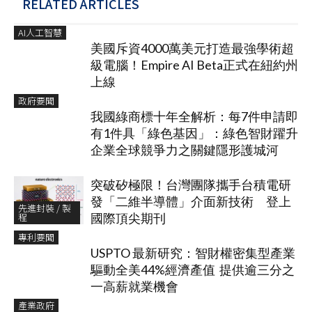
RELATED ARTICLES
AI人工智慧
美國斥資4000萬美元打造最強學術超
級電腦！Empire AI Beta正式在紐約州
上線
政府要聞
我國綠商標十年全解析：每7件申請即
有1件具「綠色基因」：綠色智財躍升
企業全球競爭力之關鍵隱形護城河
突破矽極限！台灣團隊攜手台積電研
發「二維半導體」介面新技術 登上
先進封裝 / 製
程
國際頂尖期刊
專利要聞
USPTO 最新研究：智財權密集型產業
驅動全美44%經濟產值 提供逾三分之
一高薪就業機會
產業政府