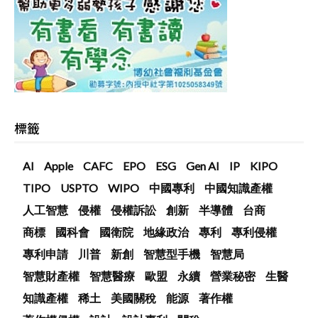
標籤
AI
Apple
CAFC
EPO
ESG
Gen AI
IP
KIPO
TIPO
USPTO
WIPO
中國專利
中國知識產權
人工智慧
侵權
侵權訴訟
創新
半導體
台商
商標
國科會
國衛院
地緣政治
專利
專利侵權
專利申請
川普
新創
智慧型手機
智慧局
智慧財產權
智慧醫療
歐盟
永續
營業秘密
生醫
知識產權
稀土
美國關稅
能源
著作權