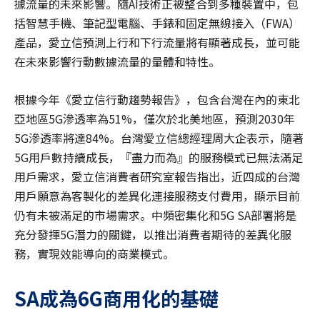
據流量的未來影響。隨AI技術正被整合到多種裝置中，包
括智慧手機、筆記型電腦、手錶和固定無線接入（FWA）
產品，愛立信預測上行和下行流量將有顯著成長，並可能
在未來影響行動數據流量的量體和特性。
根據今年《愛立信行動趨勢報告》，包含台灣在內的東北
亞地區5G滲透率為51%，僅次於北美地區，預測2030年
5G滲透率將達84%。台灣愛立信總經理周大企表示，隨著
5G用戶數持續成長，『盡力而為』的服務模式已無法滿足
用戶需求，愛立信消費者研究室報告指出，近四成的台灣
用戶願意為客製化的差異化連接服務支付費用，顯示目前
仍有未被滿足的市場需求。中頻密集化和5G SA部署將是
充分發揮5G潛力的關鍵，以推出消費者期待的差異化服
務，實現效能導向的商業模式。
SA
成為
6G
商用化的基礎