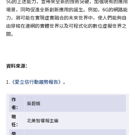
5G的上述能力，並帶來全新的技術突破，加強現有的應用
場景，同時促進全新創新應用的誕生。例如，6G的網路能
力，將可能在實現虛實融合的未來世界中，使人們能夠自
由穿梭在連網的實體世界以及可程式化的數位虛擬世界之
間。
資料來源：
1.
《愛立信行動趨勢報告》
。
作
吳碧娥
者：
現
北美智權報主編
任：
學