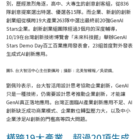
別，歷經激烈角逐，高中、大專生的創意創客組，從836
隊創意提案選出特選、優選各15隊。而企業、新創的創新
創業組從橫跨19大產業263隊中選出最終前20強GenAI
Stars企業。創新創業組團隊經過3個月的深度輔導，
10/19在台灣創新技術博覽會「未來科技館」舉辦GenAI
Stars Demo Day百工百業應用發表會，23組首度對外發表
生成式AI創新應用。
圖5. 台大智活中心主任劉佩玲；攝影：北美智權報／吳碧娥。
劉佩玲表示，台大智活用設計思考協助企業創新，GenAI
只是一種技術，仍需要設計思考推動企業創新，才能讓
GenAI真正落地應用。台灣正面臨AI產業創新應用不足、AI
創新缺乏成功商業模式、企業數位轉型壓力大，以及中小
企業涉足AI創新的門檻高等四大問題。
橫跨19大產業、超過20項生成