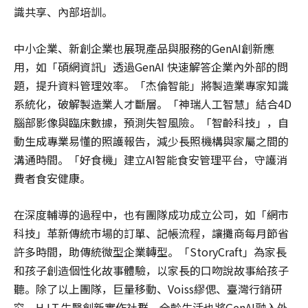
識共享、內部培訓。
中小企業、新創企業也展現產品與服務的GenAI創新應
用，如「碩網資訊」透過GenAI 快速解答企業內外部的問
題，提升資料管理效率。「杰倫智能」將製造業專家知識
系統化，破解製造業人才斷層。「神瑞人工智慧」結合4D
腦部影像與臨床數據，預測失智風險。「智齡科技」，自
動生成專業易懂的照護報告，減少長照機構與家屬之間的
溝通時間。「好食機」建立AI智能食安管理平台，守護消
費者食安健康。
在深度輔導的過程中，也有團隊成功成立公司，如「網市
科技」革新傳統市場的訂單、記帳流程，讓攤商每月節省
許多時間，助傳統微型企業轉型。「StoryCraft」為家長
和孩子創造個性化故事體驗，以家長的口吻說故事給孩子
聽。除了以上團隊，巨量移動、Voiss繆偲、臺灣行銷研
究、H.I.T.生醫創新實作社群、全齡生活也將GenAI融入外