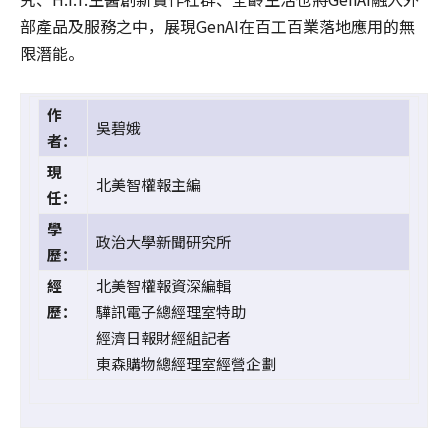
部產品及服務之中，展現GenAI在百工百業落地應用的無
限潛能。
作
吳碧娥
者：
現
北美智權報主編
任：
學
政治大學新聞研究所
歷：
經
北美智權報資深編輯
歷：
驊訊電子總經理室特助
經濟日報財經組記者
東森購物總經理室經營企劃