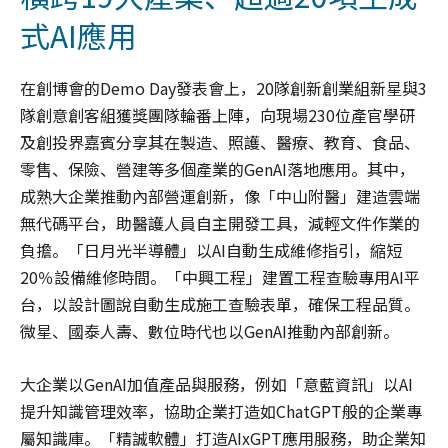
式AI應用
在創博會的Demo Day發表會上，20隊創新創業組新星與3
隊創意創客組獲獎團隊輪番上陣，向現場230位產官學研
及創投界嘉賓分享其在製造、照護、醫療、教育、食品、
零售、保險、營建等多個產業的GenAI落地應用。其中，
成熟大企業推動內部營運創新，像「中山附醫」建造雲端
無代碼平台，助醫護人員自主開發工具，減輕文件作業的
負擔。「日月光半導體」以AI自動生成維修指引，縮短
20％設備維修時間。「中興工程」建置工程查驗專用AI平
台，以設計圖說自動生成施工查驗表單，確保工程品質。
微星、國泰人壽、數位時代也以GenAI推動內部創新。
大企業以GenAI加值產品與服務，例如「意藍資訊」以AI
提升知識管理效率，協助企業打造如ChatGPT般的企業專
屬知識庫。「精誠軟體」打造AIxGPT應用服務，助企業知