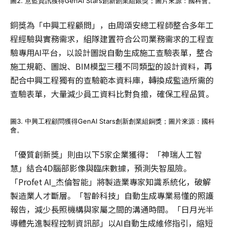
圖2. 意藍資訊獲得GenAI Stars創新創業組銀獎；圖片來源：國科會。
銅獎為「中興工程顧問」，由周頌安總工程師整合多年工
程經驗與實務需求，組隊建置符合公司業務需求的工程查
驗專用AI平台，以設計圖說自動生成施工查驗表單，整合
施工規範、圖說、BIM模型三種不同類型的設計資料，再
配合中興工程獨有的查驗範本資料庫，轉換成監造所需的
查驗表單，大量減少員工資料比對負擔，確保工程品質。
圖3. 中興工程顧問獲得GenAI Stars創新創業組銅獎；圖片來源：國科
會。
「優質創新獎」則由以下5家企業獲得：「神瑞人工智
慧」結合4D腦部影像與臨床數據，預測失智風險。
「Profet AI_杰倫智能」將製造業專家知識系統化，破解
製造業人才斷層。「智齡科技」自動生成專業易懂的照護
報告，減少長照機構與家屬之間的溝通時間。「日月光半
導體先進製程控制資訊部」以AI自動生成維修指引，縮短