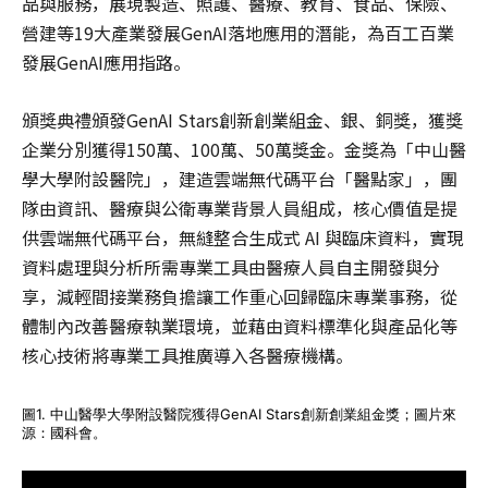
品與服務，展現製造、照護、醫療、教育、食品、保險、
營建等19大產業發展GenAI落地應用的潛能，為百工百業
發展GenAI應用指路。
頒獎典禮頒發GenAI Stars創新創業組金、銀、銅獎，獲獎
企業分別獲得150萬、100萬、50萬獎金。金獎為「中山醫
學大學附設醫院」，建造雲端無代碼平台「醫點家」，團
隊由資訊、醫療與公衛專業背景人員組成，核心價值是提
供雲端無代碼平台，無縫整合生成式 AI 與臨床資料，實現
資料處理與分析所需專業工具由醫療人員自主開發與分
享，減輕間接業務負擔讓工作重心回歸臨床專業事務，從
體制內改善醫療執業環境，並藉由資料標準化與產品化等
核心技術將專業工具推廣導入各醫療機構。
圖1. 中山醫學大學附設醫院獲得GenAI Stars創新創業組金獎；圖片來
源：國科會。