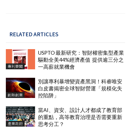
RELATED ARTICLES
USPTO 最新研究：智財權密集型產業
驅動全美44%經濟產值 提供逾三分之
專利要聞
一高薪就業機會
別讓專利暴增變資產黑洞！科睿唯安
白皮書揭密全球智財營運「規模化失
創新創業
控陷阱」
當AI、資安、設計人才都成了教育部
的重點，高等教育治理是否需要重新
產業政府
思考分工？