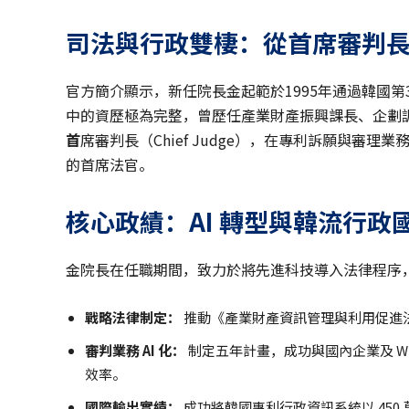
司法與行政雙棲：從首席審判
官方簡介顯示，新任院長金起範於1995年通過韓國
中的資歷極為完整，曾歷任產業財產振興課長、企劃
首
席審判長（Chief Judge），在專利訴願與
的首席法官。
核心政績：AI 轉型與韓流行政
金院長在任職期間，致力於將先進科技導入法律程序
戰略法律制定：
推動《產業財產資訊管理與利用促進
審判業務 AI 化：
制定五年計畫，成功與國內企業及 W
效率。
國際輸出實績：
成功將韓國專利行政資訊系統以 450