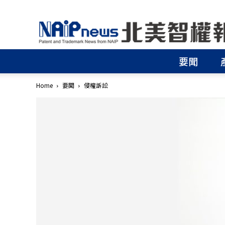
北
美
智
權
要聞
報
│
專
Home
要聞
侵權訴訟
利
申
請
│
商
標
申
請
│
侵
權
分
析