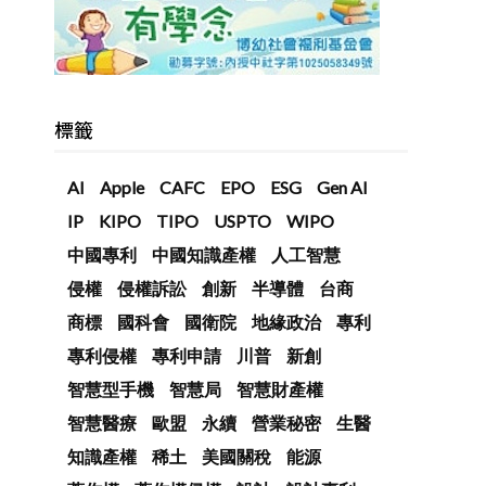
標籤
AI
Apple
CAFC
EPO
ESG
Gen AI
IP
KIPO
TIPO
USPTO
WIPO
中國專利
中國知識產權
人工智慧
侵權
侵權訴訟
創新
半導體
台商
商標
國科會
國衛院
地緣政治
專利
專利侵權
專利申請
川普
新創
智慧型手機
智慧局
智慧財產權
智慧醫療
歐盟
永續
營業秘密
生醫
知識產權
稀土
美國關稅
能源