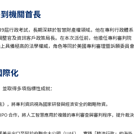
長到機關首長
第39屆行政考試，長期深耕於智慧財產權領域。他在專利行政體系
調整官及資訊客戶政策局長。在本次派任前，他擔任專利審判院
審理業務上具備極高的法學權威，角色等同於美國專利審理暨訴願委員
國際化
，並取得多項指標性成就：
法》，將專利資訊視為國家研發與經濟安全的戰略物資。
IPO 合作，將人工智慧應用於複雜的專利審查與審判程序，提升裁決
 萬美元出口至阿拉伯聯合大公國（UAE），實踐「韓流行政」的海外