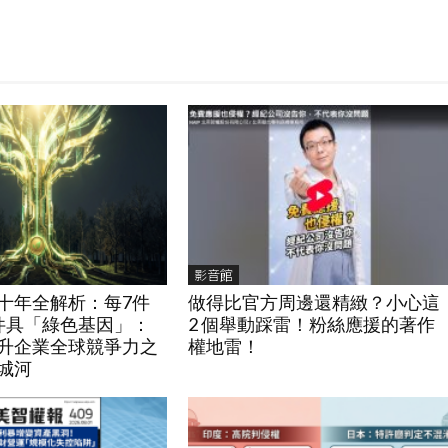
影音館
十年全解析：每7件
做得比官方周邊還精緻？小心這
件具「綠色基因」：
2 個舉動踩雷！粉絲應援的著作
升企業全球競爭力之
權地雷！
城河