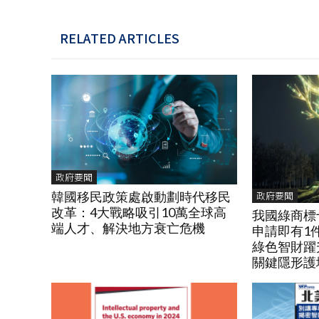
RELATED ARTICLES
政府要聞
政府要聞
韓國移民政策處啟動劃時代移民
改革：4大戰略吸引10萬全球高
我國綠商標
端人才、解決地方衰亡危機
申請即有1
綠色智財躍
關鍵隱形護