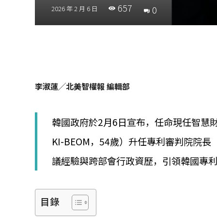
657
0
2026 年 2 月 6 日
李淑蓮╱北美智權報 編輯部
韓國政府於2月6日宣布，任命現任智慧財
KI-BEOM，54歲）升任專利審判院院長
議經驗與跨部會行政資歷，引領韓國專
目錄