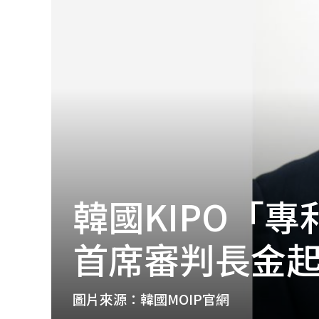
│
智
財
權
顧
問
│
專
利
佈
局
│
美
韓國KIPO「
國
專
利
首席審判長金
圖片來源：韓國MOIP官網