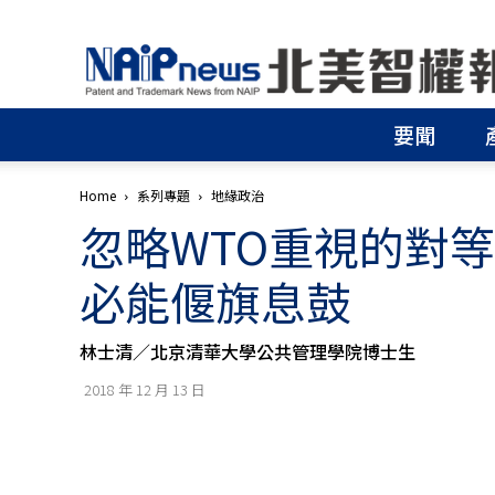
北
美
智
權
要聞
報
│
專
Home
系列專題
地緣政治
利
忽略WTO重視的對
申
請
│
必能偃旗息鼓
商
標
申
林士清／北京清華大學公共管理學院博士生
請
│
2018 年 12 月 13 日
侵
權
分
析