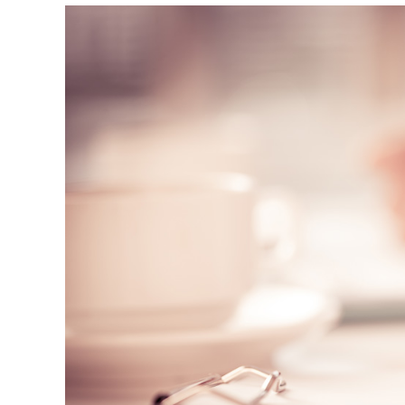
│
智
財
權
顧
問
│
專
利
佈
局
│
美
國
專
利