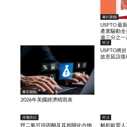
專利要聞
USPTO 
產業驅動全
逾三分之一
修法
USPTO將於
故意延誤復權P
專家觀點
2026年美國經濟晴雨表
侵權訴訟
修法
羥二氫可待因酮及其相關化合物
解析歐盟人