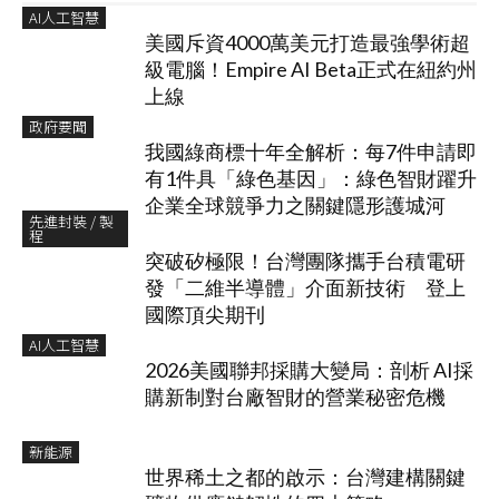
AI人工智慧
美國斥資4000萬美元打造最強學術超
級電腦！Empire AI Beta正式在紐約州
上線
政府要聞
我國綠商標十年全解析：每7件申請即
有1件具「綠色基因」：綠色智財躍升
企業全球競爭力之關鍵隱形護城河
先進封裝 / 製
程
突破矽極限！台灣團隊攜手台積電研
發「二維半導體」介面新技術 登上
國際頂尖期刊
AI人工智慧
2026美國聯邦採購大變局：剖析 AI採
購新制對台廠智財的營業秘密危機
新能源
世界稀土之都的啟示：台灣建構關鍵