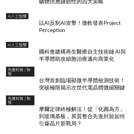
礦物供應鏈韌性的四大策略
AI人工智慧
以AI反制AI攻擊！微軟發表Project
Perception
AI人工智慧
國科會建構再生醫療自主技術鏈 AI與
半導體助攻細胞治療邁向商業化
先進封裝 / 製
程
台灣首創臨場顯微半導體檢測技術！
突破極限揭示次世代電晶體微縮關鍵
先進封裝 / 製
程
摩爾定律終極解法！從「化圓為方」
到玻璃基板，異質整合先進封裝如何
引爆晶片新戰局？