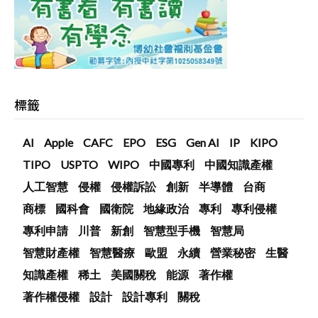
標籤
AI
Apple
CAFC
EPO
ESG
Gen AI
IP
KIPO
TIPO
USPTO
WIPO
中國專利
中國知識產權
人工智慧
侵權
侵權訴訟
創新
半導體
台商
商標
國科會
國衛院
地緣政治
專利
專利侵權
專利申請
川普
新創
智慧型手機
智慧局
智慧財產權
智慧醫療
歐盟
永續
營業秘密
生醫
知識產權
稀土
美國關稅
能源
著作權
著作權侵權
設計
設計專利
關稅