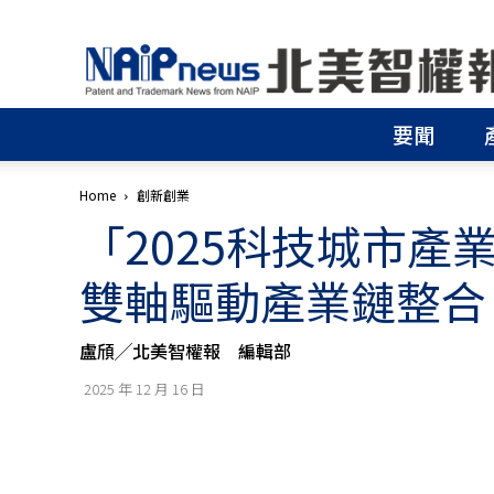
北
美
智
權
要聞
報
│
專
Home
創新創業
利
「2025科技城市產
申
請
│
雙軸驅動產業鏈整合
商
標
申
盧頎╱北美智權報 編輯部
請
│
2025 年 12 月 16 日
侵
權
分
析