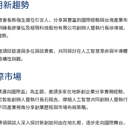
用新趨勢
總會長熊強生擔任引言人，分享其豐富的國際經驗與台灣產業布
訓練長廖肇弘及極現科技股份有限公司創辦人暨執行長徐偉城，
趨勢。
邀請邱臣遠與多位與談貴賓，共同探討在人工智慧革命與半導體
結構性挑戰。
際市場
業邁向國際盃」為主題，邀請多家在地新創企業分享實務經驗，
芯智能創辦人暨執行長石銘吉、摩絡人工智慧共同創辦人暨執行
不同產業視角分享創業歷程與市場布局策略。
帶領與談人深入探討新創如何由在地扎根，逐步走向國際舞台，