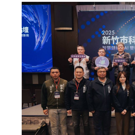
│
智
財
權
顧
問
│
專
利
佈
局
│
美
國
專
利