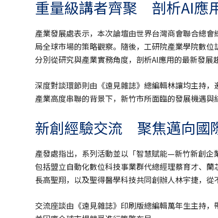
重量級講者齊聚 剖析AI應
產業發展處表示，本次論壇由世界台灣商會聯合總會
局全球市場的策略觀察。隨後，工研院產業學院數位
分別從研究與產業實務角度，剖析AI應用的最新發展
深度對談環節則由《遠見雜誌》總編輯林讓均主持，
產業高度串聯的背景下，新竹市所面臨的發展機遇與
新創經驗交流 聚焦邁向國
產發處指出，系列活動並以「智慧賦能—新竹新創企
包括盟立自動化數位科技事業群代總經理蔡育才、蘭
長高聖翔，以及聖得醫學科技共同創辦人林宇捷，從
交流座談由《遠見雜誌》印刷版總編輯萬年生主持，