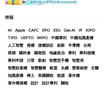
標籤
AI
Apple
CAFC
EPO
ESG
Gen AI
IP
KIPO
TIPO
USPTO
WIPO
中國專利
中國知識產權
人工智慧
侵權
侵權訴訟
創新
半導體
台商
商標
國科會
國衛院
地緣政治
專利
專利侵權
專利申請
川普
新創
智慧型手機
智慧局
智慧財產權
智慧醫療
歐盟
永續
營業秘密
生醫
知識產權
稀土
美國關稅
能源
著作權
著作權侵權
設計
設計專利
關稅