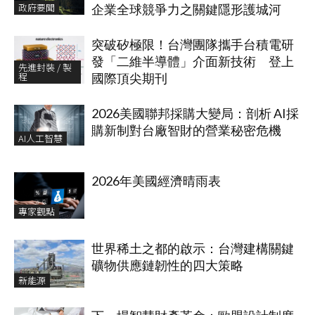
政府要聞
企業全球競爭力之關鍵隱形護城河
突破矽極限！台灣團隊攜手台積電研
發「二維半導體」介面新技術 登上
先進封裝 / 製
程
國際頂尖期刊
2026美國聯邦採購大變局：剖析 AI採
購新制對台廠智財的營業秘密危機
AI人工智慧
2026年美國經濟晴雨表
專家觀點
世界稀土之都的啟示：台灣建構關鍵
礦物供應鏈韌性的四大策略
新能源