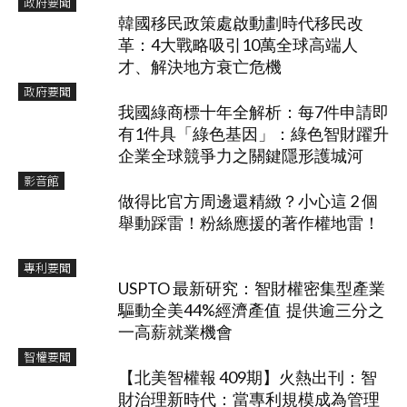
政府要聞
韓國移民政策處啟動劃時代移民改
革：4大戰略吸引10萬全球高端人
才、解決地方衰亡危機
政府要聞
我國綠商標十年全解析：每7件申請即
有1件具「綠色基因」：綠色智財躍升
企業全球競爭力之關鍵隱形護城河
影音館
做得比官方周邊還精緻？小心這 2 個
舉動踩雷！粉絲應援的著作權地雷！
專利要聞
USPTO 最新研究：智財權密集型產業
驅動全美44%經濟產值 提供逾三分之
一高薪就業機會
智權要聞
【北美智權報 409期】火熱出刊：智
財治理新時代：當專利規模成為管理