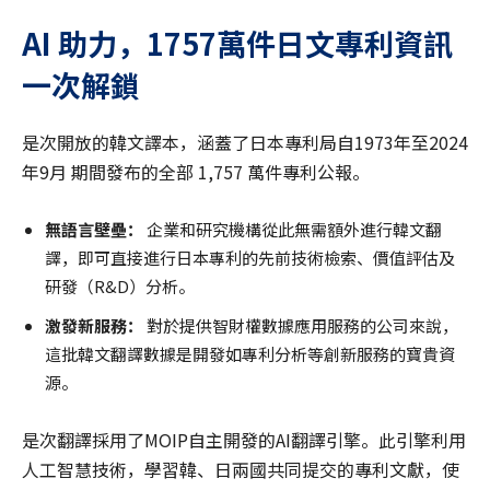
AI
助
力，
1757
萬件日文專利資訊
一次解鎖
是次開放的韓文譯本，涵蓋了日本專利局自1973年至2024
年9月 期間發布的全部 1,757 萬件專利公報。
無語言壁壘：
企業和研究機構從此無需額外進行韓文翻
譯，即可直接進行日本專利的先前技術檢索、價值評估及
研發（R&D）分析。
激發新服務：
對於提供智財權數據應用服務的公司來說，
這批韓文翻譯數據是開發如專利分析等創新服務的寶貴資
源。
是次翻譯採用了MOIP自主開發的AI翻譯引擎。此引擎利用
人工智慧技術，學習韓、日兩國共同提交的專利文獻，使