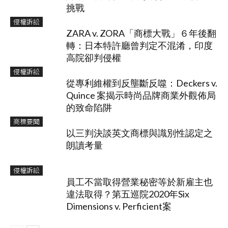
挑戰
侵權訴訟
ZARA v. ZORA「商標大戰」６年後翻
轉：日本特許廳曾判定不混淆，印度
高院卻判侵權
侵權訴訟
從專利維權到反壟斷反噬：Deckers v.
Quince 案揭示時尚品牌商業外觀佈局
的致命陷阱
商標要聞
以三判決談英文商標與識別性認定之
朗讀考量
侵權訴訟
員工不當取得營業秘密等於新雇主也
違法取得？第五巡院2020年Six
Dimensions v. Perficient案