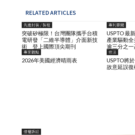
RELATED ARTICLES
先進封裝 / 製程
專利要聞
突破矽極限！台灣團隊攜手台積
USPTO 
電研發「二維半導體」介面新技
產業驅動全
術 登上國際頂尖期刊
逾三分之一
專家觀點
修法
2026年美國經濟晴雨表
USPTO將於
故意延誤復權P
侵權訴訟