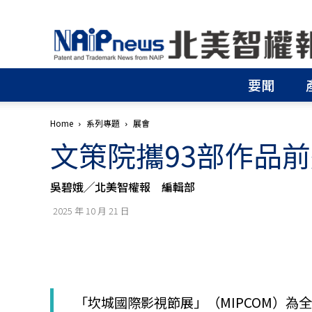
北
美
智
權
要聞
報
│
專
Home
系列專題
展會
利
文策院攜93部作品
申
請
│
吳碧娥╱北美智權報 編輯部
商
標
2025 年 10 月 21 日
申
請
│
侵
權
分
「坎城國際影視節展」（MIPCOM）為全球重
析