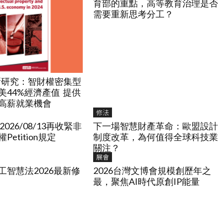
育部的重點，高等教育治理是否
需要重新思考分工？
最新研究：智財權密集型
美44%經濟產值 提供
高薪就業機會
修法
2026/08/13再收緊非
下一場智慧財產革命：歐盟設計
etition規定
制度改革，為何值得全球科技業
關注？
展會
工智慧法2026最新修
2026台灣文博會規模創歷年之
最，聚焦AI時代原創IP能量