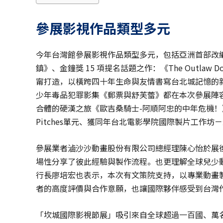
參展影視作品類型多元
今年台灣館參展影視作品類型多元，包括亞洲首部改
鎮》、金鐘獎 15 項提名話題之作：《The Outla
甯打造，以橫跨四十年生命與友情書寫台北城記憶的
少年毒品犯罪影集《郵票與舒芙蕾》都在本次參展陣
合體的硬漢之旅《歐吉桑騎士-阿順阿忠的中年危機！》。
Pitches單元、獲同年台北電影學院國際製片工作
參展業者滷沙沙動畫股份有限公司總經理陳心怡於展
場性分享了彼此經驗與製作流程。也更理解全球兒少動
行長廖培宏也表示，本次有文策院支持，以專業動畫
者的高度評價與合作意願，也讓國際夥伴感受到台灣
「坎城國際影視節展」吸引來自全球超過一百國、萬