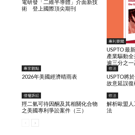
電研發「二維半導體」介面新技
術 登上國際頂尖期刊
專利要聞
USPTO 
產業驅動全
逾三分之一
專家觀點
修法
2026年美國經濟晴雨表
USPTO將於
故意延誤復權P
侵權訴訟
修法
羥二氫可待因酮及其相關化合物
解析歐盟人
之美國專利爭訟案件（三）
法