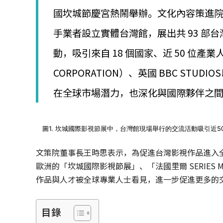
│
國坎城節慶宮熱鬧舉辦。文化內容策進
智
財
手業者設立實體台灣館，展出共 93 部
權
顧
動，吸引來自 18 個國家、近 50 位產業
問
│
CORPORATION）、英國 BBC ST
專
利
在全球市場潛力，也深化與國際夥伴之
佈
局
│
美
圖1. 坎城國際影視節展中，台灣館現場舉行的交流活動吸引近
國
專
文策院董事長王時思表示，為促進台灣影視作品進入
利
歐洲的「坎城國際影視節展」、「法國里爾 SERIES
作品與人才被全球專業人士看見，進一步促進更多的
目錄