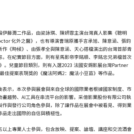
編伊藤潤二作品，由梁詠琪、陳妍霏主演台灣真人影集《聰明
w Doctor 化外之醫》，也有導演曹瑞原攜手言承旭、陳意涵、張鈞
新作《時候》、由張孝全與陳意涵、天心搭檔演出的台灣首部青
容。在紀實節目方面，則有星馬影帝李銘順、李銘忠兄弟檔首次
兒童節目類別，則有入選2023 法國安錫影展台灣Partner
坊－最佳提案表現獎的《魔法阿媽2：魔法小豆苗》等作品。
後表示，本次參與展會與來自全球的國際業者根據國家制度、市
畫趨勢、AI工具在串流平台的影響。采億影業股份有限公司執
製作與發行公司角色參與，除了讓作品在展會中被看見、得到業
作品走出國際的自信與積極性。
名以上專業人士參與，包含放映、提案、論壇、講座和交流酒會