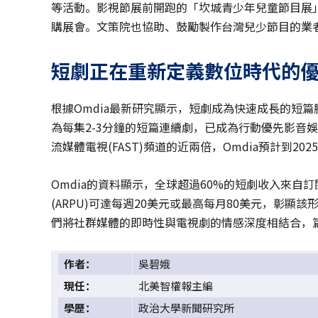
等活動。影視節展前開跑的「坎城青少年兒童節目展」（
購展會。文策院也協助、鼓勵製作台灣兒少節目的業
短劇正在重新定義數位時代的
根據Omdia最新研究顯示，短劇成為快速成長的短篇
為每集2-3分鐘的短篇連續劇，已成為行動優先影音
流媒體電視(FAST)頻道的近兩倍，Omdia預計到20
Omdia的資料顯示，全球超過60%的短劇收入來
(ARPU)可達每週20美元或最高每月80美元，彰
們將社群媒體的即時性與電視劇的情感深度相結合，
作者：
吳碧娥
現任：
北美智權報主編
學歷：
政治大學新聞研究所