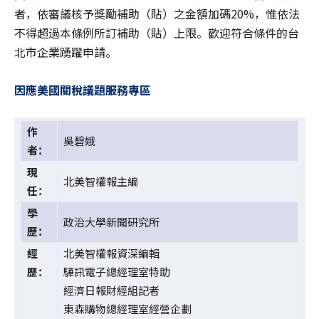
者，依審議核予獎勵補助（貼）之金額加碼20%，惟依法
不得超過本條例所訂補助（貼）上限。歡迎符合條件的台
北市企業踴躍申請。
因應美國關稅議題服務專區
作
吳碧娥
者：
現
北美智權報主編
任：
學
政治大學新聞研究所
歷：
經
北美智權報資深編輯
歷：
驊訊電子總經理室特助
經濟日報財經組記者
東森購物總經理室經營企劃