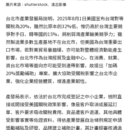
圖片來源 : shutterstock、達志影像
台北市產業發展局說明，2025年8月1日美國宣布台灣對等
關稅為20%，雖然比原本的32%低，惟仍高於台灣主要競
爭對手日、韓等國的15%，將削弱灣產業輸美競爭力；雖
然製造業多數生產基地不在台北市，但美國為台灣重要出
口市場，若對美貿易量趨緩，亦可能對整體經濟動能產生
影響，台北市作為台灣經貿及金融中心，在消費、就業、
資台北市場等面向亦可能受到連帶影響，故提出「加碼
20%獎勵補助」專案，擴大協助受關稅影響之台北市企
業，強化企業經營體質，增進產業韌性。
產發局表示，依法於台北市完成登記之中小企業，檢附直
接或間接受美國關稅政策影響，像是客戶取消或展延訂
單、客戶要求吸收關稅費用、貨品遭客戶退運、其他具體
受影響事實等佐證資料，得依產業發展自治條例規定申請
獎勵補貼及研發、品牌建立補助計畫，其計畫經審核通過