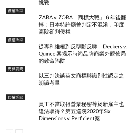
挑戰
侵權訴訟
ZARA v. ZORA「商標大戰」６年後翻
轉：日本特許廳曾判定不混淆，印度
高院卻判侵權
侵權訴訟
從專利維權到反壟斷反噬：Deckers v.
Quince 案揭示時尚品牌商業外觀佈局
的致命陷阱
商標要聞
以三判決談英文商標與識別性認定之
朗讀考量
侵權訴訟
員工不當取得營業秘密等於新雇主也
違法取得？第五巡院2020年Six
Dimensions v. Perficient案