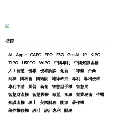
標籤
AI
Apple
CAFC
EPO
ESG
Gen AI
IP
KIPO
TIPO
USPTO
WIPO
中國專利
中國知識產權
人工智慧
侵權
侵權訴訟
創新
半導體
台商
商標
國科會
國衛院
地緣政治
專利
專利侵權
專利申請
川普
新創
智慧型手機
智慧局
智慧財產權
智慧醫療
歐盟
永續
營業秘密
生醫
知識產權
稀土
美國關稅
能源
著作權
著作權侵權
設計
設計專利
關稅