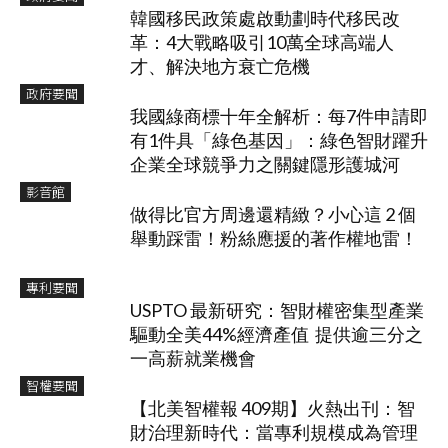
韓國移民政策處啟動劃時代移民改
革：4大戰略吸引10萬全球高端人
才、解決地方衰亡危機
政府要聞
我國綠商標十年全解析：每7件申請即
有1件具「綠色基因」：綠色智財躍升
企業全球競爭力之關鍵隱形護城河
影音館
做得比官方周邊還精緻？小心這 2 個
舉動踩雷！粉絲應援的著作權地雷！
專利要聞
USPTO 最新研究：智財權密集型產業
驅動全美44%經濟產值 提供逾三分之
一高薪就業機會
智權要聞
【北美智權報 409期】火熱出刊：智
財治理新時代：當專利規模成為管理