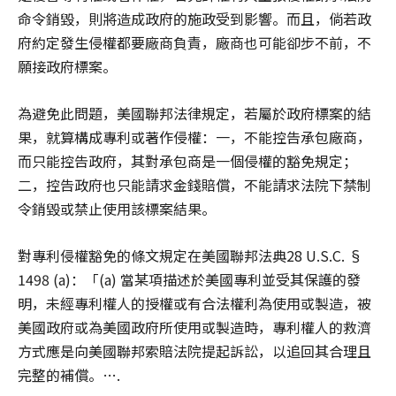
命令銷毀，則將造成政府的施政受到影響。而且，倘若政
府約定發生侵權都要廠商負責，廠商也可能卻步不前，不
願接政府標案。
為避免此問題，美國聯邦法律規定，若屬於政府標案的結
果，就算構成專利或著作侵權：一，不能控告承包廠商，
而只能控告政府，其對承包商是一個侵權的豁免規定；
二，控告政府也只能請求金錢賠償，不能請求法院下禁制
令銷毀或禁止使用該標案結果。
對專利侵權豁免的條文規定在美國聯邦法典28 U.S.C. §
1498 (a)：「(a) 當某項描述於美國專利並受其保護的發
明，未經專利權人的授權或有合法權利為使用或製造，被
美國政府或為美國政府所使用或製造時，專利權人的救濟
方式應是向美國聯邦索賠法院提起訴訟，以追回其合理且
完整的補償。….