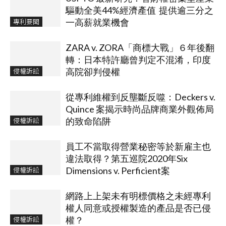
驅動全美44%經濟產值 提供逾三分之
專利要聞
一高薪就業機會
ZARA v. ZORA「商標大戰」６年後翻
轉：日本特許廳曾判定不混淆，印度
侵權訴訟
高院卻判侵權
從專利維權到反壟斷反噬：Deckers v.
Quince 案揭示時尚品牌商業外觀佈局
侵權訴訟
的致命陷阱
員工不當取得營業秘密等於新雇主也
違法取得？第五巡院2020年Six
侵權訴訟
Dimensions v. Perficient案
網路上上架未有明標價格之未經專利
權人同意或授權製造的產品是否已侵
侵權訴訟
權？