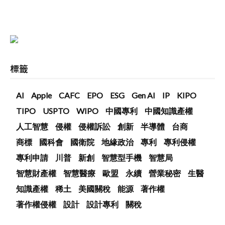
標籤
AI
Apple
CAFC
EPO
ESG
Gen AI
IP
KIPO
TIPO
USPTO
WIPO
中國專利
中國知識產權
人工智慧
侵權
侵權訴訟
創新
半導體
台商
商標
國科會
國衛院
地緣政治
專利
專利侵權
專利申請
川普
新創
智慧型手機
智慧局
智慧財產權
智慧醫療
歐盟
永續
營業秘密
生醫
知識產權
稀土
美國關稅
能源
著作權
著作權侵權
設計
設計專利
關稅