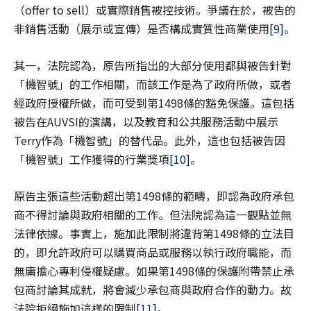
（offer to sell）或實際銷售被控技術。爭議在於，被告的
非銷售活動（展示或宣傳）是否構成實質性商業使用
[9]
。
其一，法院認為，原告所指出的大部分使用都與被告針對
「機智號」的工作相關，而該工作是為了政府所做，或者
經政府授權所做，而可受到第1498條的豁免保護。這包括
被告在AUVSI的演講，以及教育和公共服務活動中展示
Terry作為「機智號」的替代品。此外，這也包括被告因
「機智號」工作獲得的行業獎項
[10]
。
原告主張這些活動超出第1498條的範疇，即認為政府承包
商不得討論與政府相關的工作。但法院認為這一觀點並無
法律依據。事實上，施加此限制將違背第1498條的立法目
的，即允許政府可以購買商品或服務以執行政府職能，而
無庸擔心專利侵權疑慮。如果第1498條的保護附帶禁止承
包商討論其成就，將會減少承包商與政府合作的動力。故
法院拒絕施加這樣的限制
[11]
。