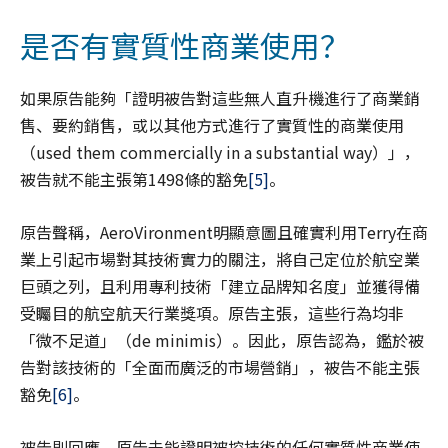
是否有實質性商業使用？
如果原告能夠「證明被告對這些無人直升機進行了商業銷
售、要約銷售，或以其他方式進行了實質性的商業使用
（used them commercially in a substantial way）」，
被告就不能主張第1498條的豁免
[5]
。
原告聲稱，AeroVironment明顯意圖且確實利用Terry在商
業上引起市場對其技術實力的關注，將自己定位於航空業
巨頭之列，且利用專利技術「建立品牌知名度」並獲得備
受矚目的航空航天行業獎項。原告主張，這些行為均非
「微不足道」（de minimis）。因此，原告認為，鑑於被
告對該技術的「全面而廣泛的市場營銷」，被告不能主張
豁免
[6]
。
被告則回應，原告未能證明被控技術的任何實質性商業使