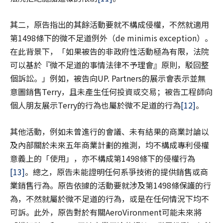
其二，原告指出的其餘活動要就不構成侵權，不然就適用
第1498條下的微不足道例外（de minimis exception）。
在此背景下，「如果被告的非政府性活動極為有限，法院
可以基於『微不足道的事情法律不予理會』原則，駁回整
個訴訟。」例如，被告向UP. Partners的展示會表示並無
意圖銷售Terry，且未產生任何投資或交易；被告工程師向
個人朋友展示Terry的行為也屬於微不足道的行為
[12]
。
其他活動，例如未曾進行的會議、未有結果的商業討論以
及內部關於未來五年商業計劃的推測，均不構成專利侵權
意義上的「使用」，亦不構成第1498條下的侵權行為
[13]
。總之，原告未能證明任何系爭技術的提供銷售或商
業銷售行為。原告依據的活動要就涉及第1498條保護的行
為，不然就屬於微不足道的行為，或是在任何情況下均不
可訴。此外，原告對於有關AeroVironment可能未來將