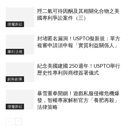
羥二氫可待因酮及其相關化合物之美
國專利爭訟案件（三）
侵權訴訟
封堵匿名漏洞！USPTO擬新規：單方
複審申請須申報「實質利益關係人」
專利法規
紀念美國建國 250 週年！USPTO舉行
歷史性專利與商標簽署儀式
創新創業
暴雪重拳開鍘！遊戲私服侵權危機爆
發，智權專家解析官方「養肥再殺」
侵權訴訟
法律策略