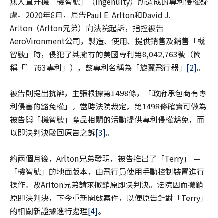
無人直升機「機智號」（Ingenuity）所造成的專利侵權疑
慮。2020年8月，原告Paul E. Arlton和David J.
Arlton（Arlton兄弟）向法院起訴，指控被告
AeroVironment公司，製造、使用、提供銷售及銷售「機
智號」時，侵犯了其擁有的美國專利第8,042,763號（簡
稱「’763專利」），該專利名稱為「旋翼飛行器」
[2]
。
被告則提出抗辯，主張根據第1498條，「政府承包商有專
利侵害的豁免權」。當時法院裁定，第1498條確實可做為
被告與「機智號」產品相關的活動提供專利侵權豁免，而
以即決判決駁回原告之訴
[3]
。
約兩個月後，Arlton兄弟發現，被告推出了「Terry」 —
「機智號」的地面版本，由飛行員使用手動控制裝置進行
操作。故Arlton兄弟請求撤銷原即決判決。法院因而撤銷
原即決判決，下令重新開啟案件，以便原告針對「Terry」
的相關新證據進行處理
[4]
。