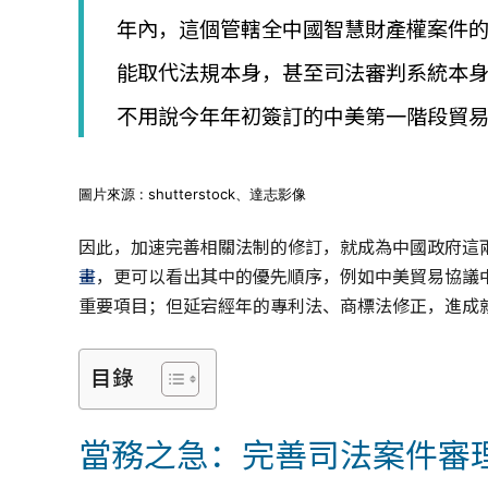
│
年內，這個管轄全中國智慧財產權案件
智
財
能取代法規本身，甚至司法審判系統本
權
顧
不用說今年年初簽訂的中美第一階段貿
問
│
專
利
圖片來源 : shutterstock、達志影像
佈
局
因此，加速完善相關法制的修訂，就成為中國政府這
│
畫
，更可以看出其中的優先順序，例如中美貿易協議
美
重要項目；但延宕經年的專利法、商標法修正，進成
國
專
利
目錄
當務之急：完善司法案件審