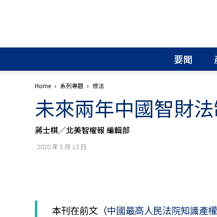
北
美
智
權
要聞
報
│
專
Home
系列專題
修法
利
未來兩年中國智財法
申
請
│
蔣士棋╱北美智權報 編輯部
商
標
2020 年 5 月 13 日
申
請
│
侵
權
分
本刊在前文（
中國最高人民法院知識產權
析