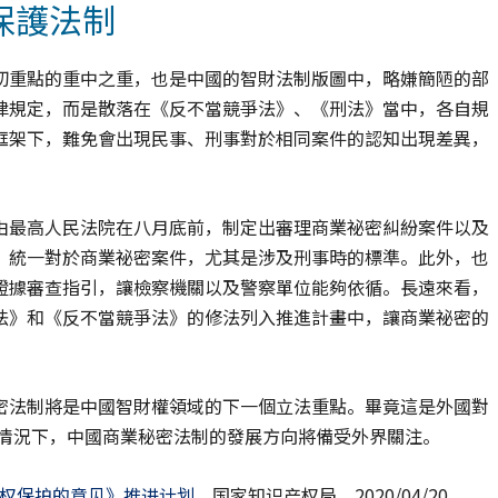
保護法制
切重點的重中之重，也是中國的智財法制版圖中，略嫌簡陋的部
律規定，而是散落在《反不當競爭法》、《刑法》當中，各自規
框架下，難免會出現民事、刑事對於相同案件的認知出現差異，
由最高人民法院在八月底前，制定出審理商業祕密糾紛案件以及
，統一對於商業祕密案件，尤其是涉及刑事時的標準。此外，也
證據審查指引，讓檢察機關以及警察單位能夠依循。長遠來看，
法》和《反不當競爭法》的修法列入推進計畫中，讓商業祕密的
密法制將是中國智財權領域的下一個立法重點。畢竟這是外國對
的情況下，中國商業秘密法制的發展方向將備受外界關注。
识产权保护的意见》推进计划
，国家知识产权局，2020/04/20