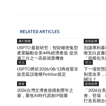
RELATED ARTICLES
專利要聞
創新創業
USPTO 最新研究：智財權密集型
別讓專利暴
產業驅動全美44%經濟產值 提供
唯安白皮書
逾三分之一高薪就業機會
「規模化失
修法
修法
USPTO將於2026/08/13再收緊非
下一場智慧
故意延誤復權Petition規定
制度改革，
關注？
展會
創新創業
2026台灣文博會規模創歷年之
「2026
最，聚焦AI時代原創IP能量
會」登場 
打造長期合