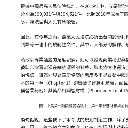
根據中國最高人民法院統計，在2019年中，光是智
分別為399,031件與394,521件，比起2018
序，讓法官與人民有所依循。
因此，在今年之內，最高人民法院必須出台關於專利
判斷等一連串的規範性文件。其中，大部分的解釋、
若改以專業議題的角度觀察，則可以發現商業秘密與醫
彼時台灣還沉浸在總統選舉的狂熱，肺炎疫情也還沒
的協議。雖然外界對這份協議的態度多半是質疑中國
本的第一章（Chapter 1）卻留給了智慧財產權，而且
稱營業秘密）與藥品相關智財權（Pharmaceutical-Related
圖1. 中美第一階段經貿協議中，第一章智慧財產權的
換句話說，這些被下了軍令狀的規則制定工作，除了
的。因此，從協議文本的內容，也多少能猜測出這些