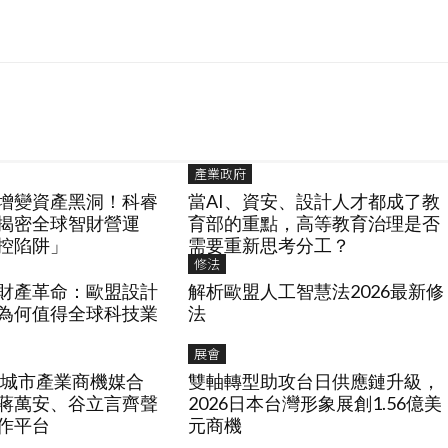
產業政府
增變資產黑洞！科睿
當AI、資安、設計人才都成了教
揭密全球智財營運
育部的重點，高等教育治理是否
控陷阱」
需要重新思考分工？
修法
財產革命：歐盟設計
解析歐盟人工智慧法2026最新修
為何值得全球科技業
法
展會
台美城市產業商機媒合
雙軸轉型助攻台日供應鏈升級，
蔣萬安、谷立言齊聲
2026日本台灣形象展創1.56億美
作平台
元商機