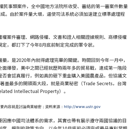
財權民事類案件，全中國地方法院所收受、審結的第一審案件數量
年成長了四成。由於案件量大增，逼使司法系統必須加速建立標準處理程
確權案件審理、網路侵權、文書和證人相關證據規則、商標侵權
規定，都訂下了今年8月底前制定完成的軍令狀。
藥，是2020年內就得處理完畢的關鍵。時間回到今年一月中，
全面爆發，美中之間已經就歷時兩年多的貿易戰，達成第一階段
是否會認真履行，例如真的砸下重金購入美國農產品，但協議文
著墨最多的開頭兩大段，就是商業秘密（Trade Secrets，台灣
 Intellectual Property）。
首要內容就是討論商業秘密；資料來源：
http://www.ustr.gov
要因應中國司法體系的需求，其實也帶有展示遵守兩國協議的目
制度、規則的政策方向。以今年10月底前必須完成藥品專利早期